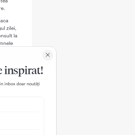
utea
re.
daca
l zilei,
nsult la
emnele
oala
 copil.
e inspirat!
in inbox doar noutǎți
.
himbi