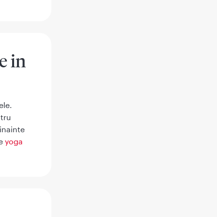
e in
ele.
ntru
inainte
re
yoga