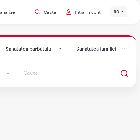
 analize
Cauta
Intra in cont
RO
Sanatatea barbatului
Sanatatea familiei