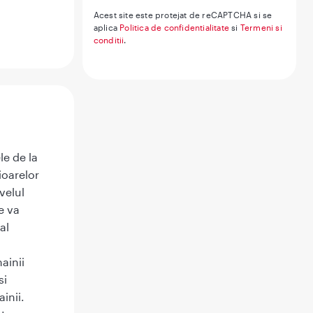
Acest site este protejat de reCAPTCHA si se
aplica
Politica de confidentialitate
si
Termeni si
conditii
.
le de la
ioarelor
velul
e va
al
ainii
si
inii.