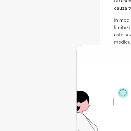
De asem
cauza t
In mod 
limitezi
este se
medicul
unei co
poate d
Ce a
sap
Daca te
Gandest