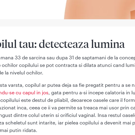
a
Sanatatea
Sanatatea
Sanatatea
femeii si
barbatului
familiei
ilul tau: detecteaza lumina
sarcina
amana 33 de sarcina sau dupa 31 de saptamani de la concep
e ochilor copilului se pot contracta si dilata atunci cand lum
 la nivelul ochilor.
Celule
stem
ta varsta, copilul ar putea deja sa fie pregatit pentru a se n
ndu-se cu capul in jos
, gata pentru a-si incepe calatoria in 
 copilului este destul de pliabil, deoarece oasele care il for
uzionat inca, ceea ce ii va permite sa treaca mai usor prin c
ingust dintre colul uterin si orificiul vaginal. Insa restul oase
a scheletul sunt intarite, iar pielea copilului a devenit mai 
 mai putin ridata.