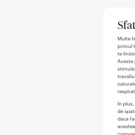
Sfa
Multe f
primul 
te linis
Aceste p
stimule
travaliu
natural
respira
In plus,
de spat
daca fa
acestea
crampe