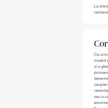
La sfar
cantare
Cor
Ca urma
nivelul
si a gl
picioar
determi
carpian
retenti
sau a ca
amortea