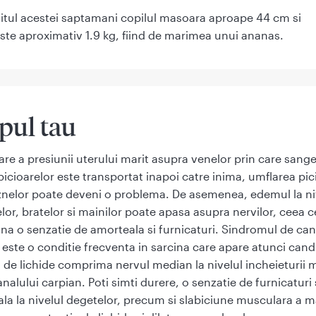
situl acestei saptamani copilul masoara aproape 44 cm si
ste aproximativ 1.9 kg, fiind de marimea unui ananas.
pul tau
re a presiunii uterului marit asupra venelor prin care sange
 picioarelor este transportat inapoi catre inima, umflarea pic
eznelor poate deveni o problema. De asemenea, edemul la ni
elor, bratelor si mainilor poate apasa asupra nervilor, ceea c
na o senzatie de amorteala si furnicaturi. Sindromul de can
 este o conditie frecventa in sarcina care apare atunci cand
a de lichide comprima nervul median la nivelul incheieturii m
nalului carpian. Poti simti durere, o senzatie de furnicaturi 
la la nivelul degetelor, precum si slabiciune musculara a ma