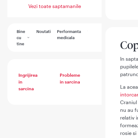
Vezi toate saptamanile
Bine
Noutati
Performanta
Wikimedica
Sanatate
cu
medicala
copiilor
Cop
tine
In sapt
pupilel
patrunde
Ingrijirea
Probleme
Nasterea
in
in sarcina
La aceas
sarcina
intorca
Craniul
nu au f
relativ 
formeaz
rosie si