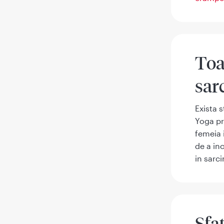
Toa
sar
Exista s
Yoga pr
femeia 
de a in
in sarci
Sfa