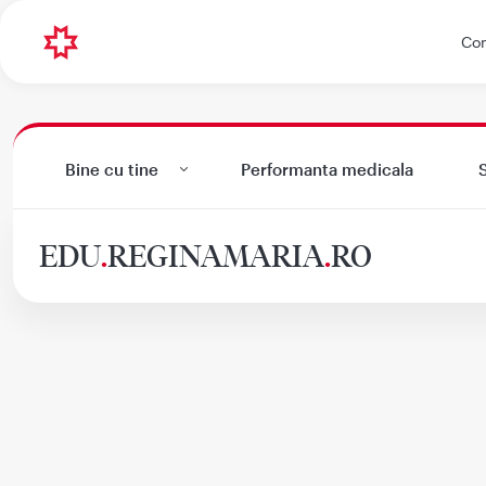
Con
Bine cu tine
Performanta medicala
S
EDU
.
REGINAMARIA
.
RO