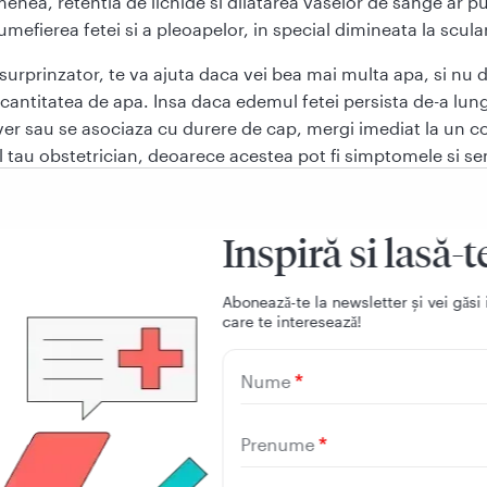
enea, retentia de lichide si dilatarea vaselor de sange ar p
umefierea fetei si a pleoapelor, in special dimineata la scula
surprinzator, te va ajuta daca vei bea mai multa apa, si nu 
 cantitatea de apa. Insa daca edemul fetei persista de-a lungu
ver sau se asociaza cu durere de cap, mergi imediat la un co
 tau obstetrician, deoarece acestea pot fi simptomele si s
nditii medicale care se numeste
preeclampsie
. Netratata, b
uce la complicatii serioase – si chiar deces - pentru mama si
Inspiră si lasă-t
Aboneazǎ-te la newsletter și vei gǎsi 
care te intereseazǎ!
r trebui sa faci in aceasta
Nume
tamana
Prenume
 hotaresti
sa nasti acasa
, ar trebui sa incepi sa te pregatesti
e-te in care camera vei naste si verifica daca trebuie sa sc