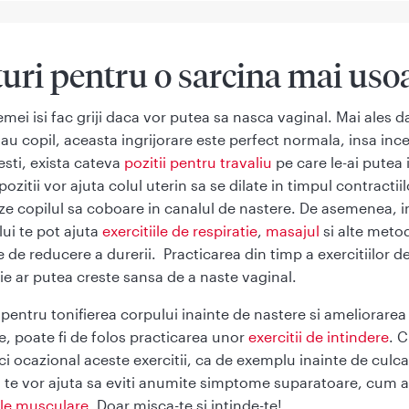
turi pentru o sarcina mai uso
emei isi fac griji daca vor putea sa nasca vaginal. Mai ales d
tau copil, aceasta ingrijorare este perfect normala, insa inc
testi, exista cateva
pozitii pentru travaliu
pe care le-ai putea 
ozitii vor ajuta colul uterin sa se dilate in timpul contractiil
ze copilul sa coboare in canalul de nastere. De asemenea, i
lui te pot ajuta
exercitiile de respiratie
,
masajul
si alte meto
e de reducere a durerii. Practicarea din timp a exercitiilor d
tie ar putea creste sansa de a naste vaginal.
 pentru tonifierea corpului inainte de nastere si ameliorarea 
e, poate fi de folos practicarea unor
exercitii de intindere
. C
ci ocazional aceste exercitii, ca de exemplu inainte de culca
 te vor ajuta sa eviti anumite simptome suparatoare, cum ar
le musculare
. Doar misca-te si intinde-te!