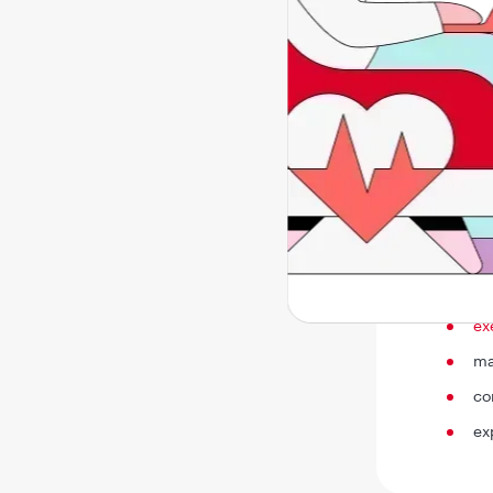
locul m
Ai disc
Epizio
obtinere
lungul 
serie d
putin s
putine 
epizioto
diverse 
ex
ma
co
ex