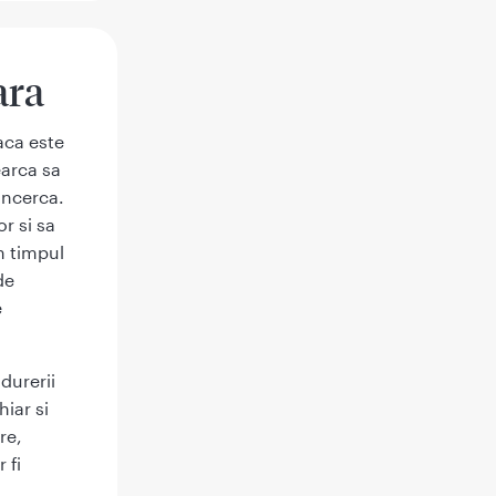
ara
aca este
earca sa
incerca.
or si sa
n timpul
de
e
durerii
hiar si
re,
 fi