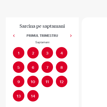
Sarcina pe saptamani
PRIMUL TRIMESTRU
Previous
Next
Saptamani
1
2
3
4
5
6
7
8
9
10
11
12
13
14