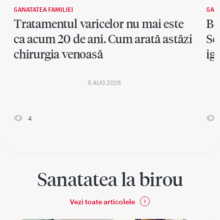
SANATATEA FAMILIEI
SANA
Tratamentul varicelor nu mai este
Bo
ca acum 20 de ani. Cum arată astăzi
Se
chirurgia venoasă
ig
5 AUG 2026
4
Sanatatea la birou
Vezi toate articolele