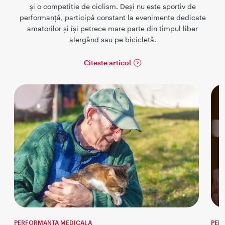
și o competiție de ciclism. Deși nu este sportiv de
performanță, participă constant la evenimente dedicate
amatorilor și își petrece mare parte din timpul liber
alergând sau pe bicicletă.
Citeste articol
PERFORMANTA MEDICALA
PER