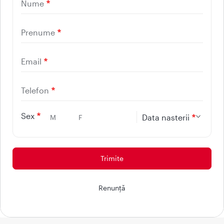
021 9268
Nume
(apelabil din orice retea
Prenume
nationala, fixa sau mobila)
Email
Facebook
Youtube
LinkedIn
Instagram
Telefon
UTILE
Sex
Data nasterii
M
F
CONTACT
REGINA MARIA
Protectia consumatorilor - ANPC
Renunţă
© 2026 - Reteaua Privata de Sanatate REGINA MARIA.
Toate drepturile rezervate.