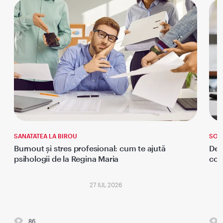
SANATATEA LA BIROU
SOM
Burnout și stres profesional: cum te ajută
Dep
psihologii de la Regina Maria
con
27 IUL 2026
86