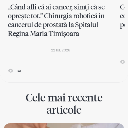
„Când afli că ai cancer, simți că se
Ce
oprește tot.” Chirurgia robotică în
co
cancerul de prostată la Spitalul
pe
Regina Maria Timișoara
22 IUL 2026
141
Cele mai recente
articole