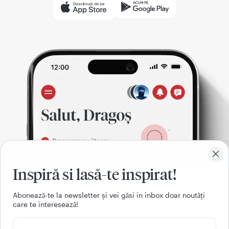
Inspiră si lasă-te inspirat!
Aboneazǎ-te la newsletter și vei gǎsi in inbox doar noutǎți
care te intereseazǎ!