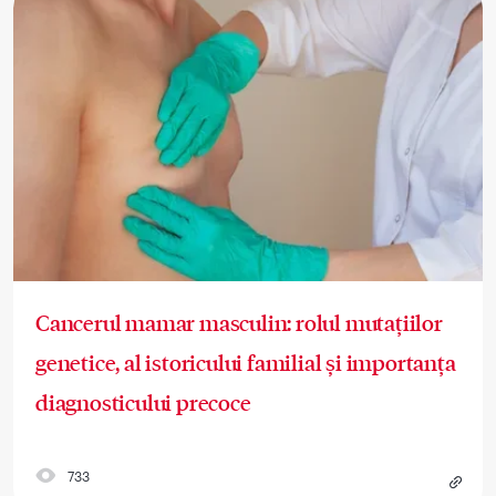
Cancerul mamar masculin: rolul mutațiilor
genetice, al istoricului familial și importanța
diagnosticului precoce
733