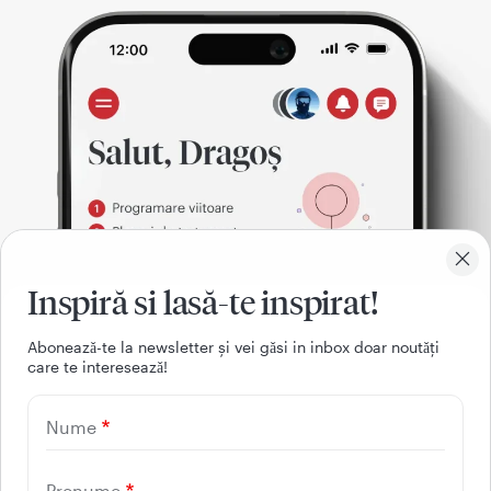
Inspiră si lasă-te inspirat!
Aboneazǎ-te la newsletter și vei gǎsi in inbox doar noutǎți
care te intereseazǎ!
021 9268
Nume
(apelabil din orice retea
nationala, fixa sau mobila)
Prenume