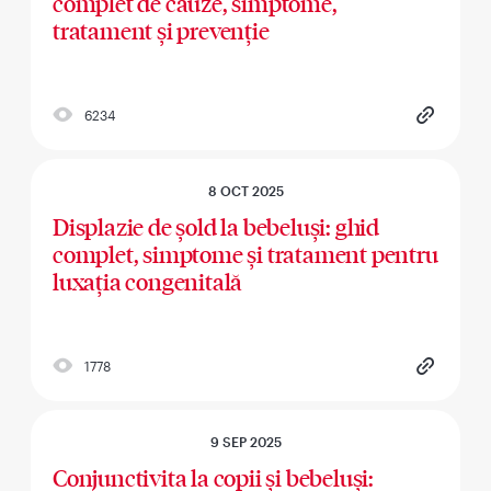
complet de cauze, simptome,
tratament și prevenție
6234
8 OCT 2025
Displazie de șold la bebeluși: ghid
complet, simptome și tratament pentru
luxația congenitală
1778
9 SEP 2025
Conjunctivita la copii și bebeluși: