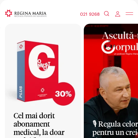
021 9268
Cel mai dorit
abonament
🎙️ Regula celor
medical, la doar
pentru un crei