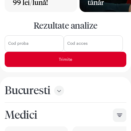
99 lei/lună!
tânăr
Mai mult
Mai mult
Rezultate analize
Cod proba
Cod acces
Bucuresti
Medici