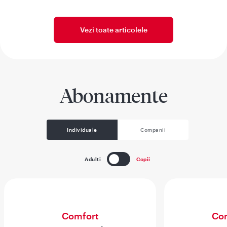
Vezi toate articolele
Abonamente
Individuale
Companii
Adulti
Copii
Comfort
Com