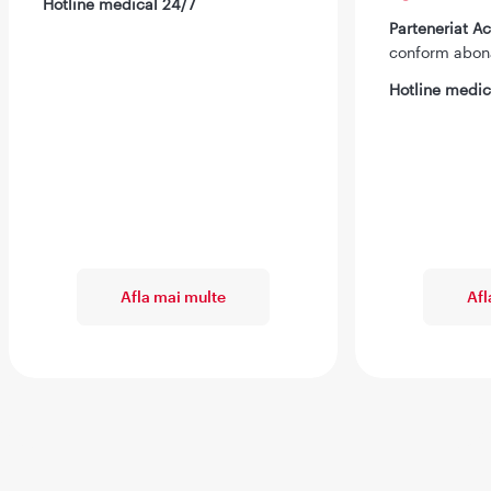
Hotline medical 24/7
Parteneriat 
conform abo
Hotline medic
Afla mai multe
Afl