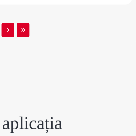
Pagina
Ultima
următoare
pagină
aplicația