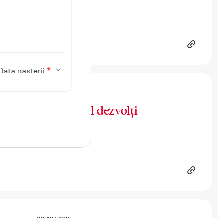
Data nasterii
16 MAI 2025
t la birou și cum îl dezvolți