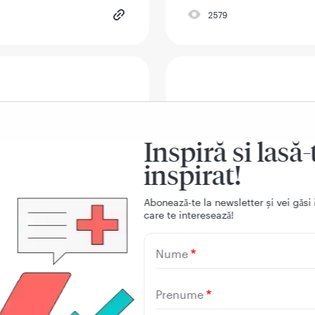
2579
Autopromovarea la
pari arogant
Inspiră si lasă-
inspirat!
1153
Aboneazǎ-te la newsletter și vei gǎsi 
care te intereseazǎ!
Nume
irtul și începe
Cum te adaptezi 
Prenume