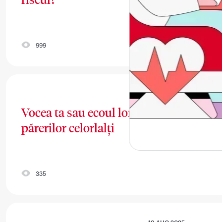
999
19 AUG 2025
Vocea ta sau ecoul lor? 5 exerciții să s
părerilor celorlalți
335