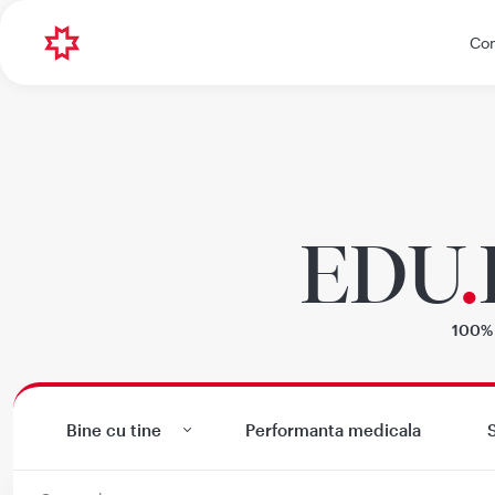
Con
EDU
.
100% 
Bine cu tine
Performanta medicala
S