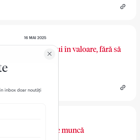
16 MAI 2025
 birou: cum te pui în valoare, fără să
te
in inbox doar noutǎți
16 MAI 2025
rapid la noul loc de muncă