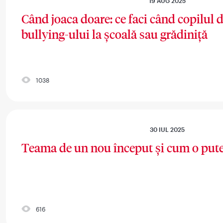
19 AUG 2025
Când joaca doare: ce faci când copilul 
bullying-ului la școală sau grădiniță
1038
30 IUL 2025
Teama de un nou început și cum o put
616