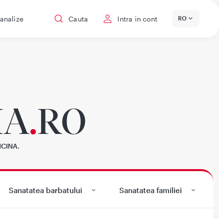
 analize
Cauta
Intra in cont
RO
IA
.
RO
ICINA.
Sanatatea barbatului
Sanatatea familiei