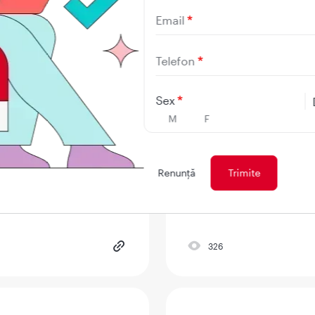
Email
Telefon
841
Sex
M
F
capi de presiunea
Spiritul autodidac
Renunţă
326