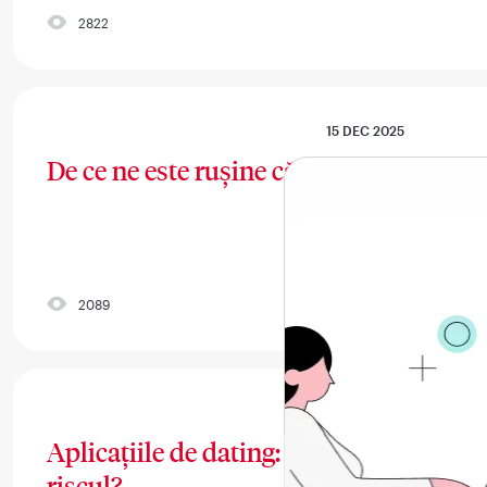
2822
15 DEC 2025
De ce ne este rușine că îmbătrânim?
2089
19 AUG 2025
Aplicațiile de dating: unde se termină fl
riscul?