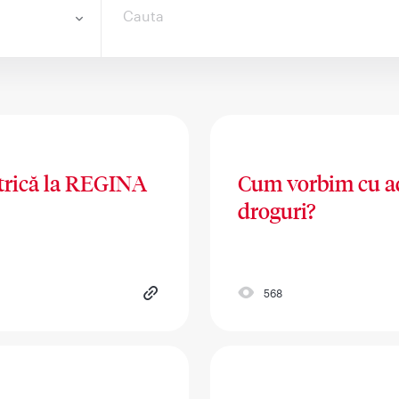
atrică la REGINA
Cum vorbim cu ad
droguri?
568