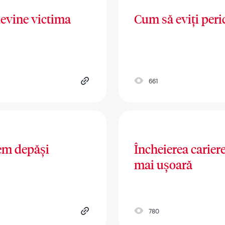
devine victima
Cum să eviți peric
661
em depăși
Încheierea cariere
mai ușoară
780