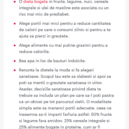
O
dieta bogata
in fructe, legume, nuci, cereale
integrale si ulei de masline este asociata cu un
risc mai mic de prediabet.
Alege portii mai mici pentru a reduce cantitatea
de calorii pe care o consumi zilnic si pentru a te
ajuta sa pierzi in greutate.
Alege alimente cu mai putine grasimi pentru a
reduce caloriile.
Bea apa in loc de bauturi indulcite.
Renunta la dietele la moda si fa alegeri
sanatoase. Scopul tau este sa slabesti si apoi sa
poti sa mentii o greutate sanatoasa in viitor.
Asadar, deciziile sanatoase privind dieta ta
trebuie sa includa un plan pe care sa-l poti pastra
ca un obicei pe tot parcursul vietii. O modalitate
simpla este sa mananci portii adecvate, ceea ce
inseamna sa-ti imparti farfuria astfel: 50% fructe
si legume fara amidon, 25% cereale integrale si
25% alimente bogate in proteine, cum ar fi