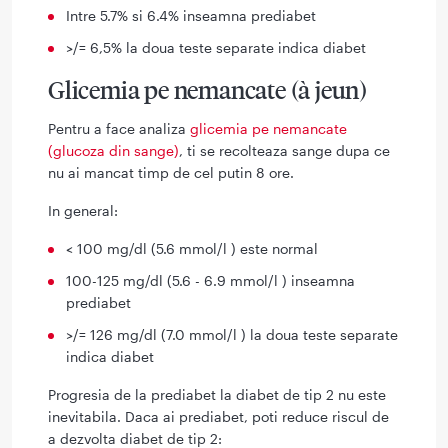
Intre 5.7% si 6.4% inseamna prediabet
>/= 6,5% la doua teste separate indica diabet
Glicemia pe nemancate (à jeun)
Pentru a face analiza
glicemia pe nemancate
(glucoza din sange)
, ti se recolteaza sange dupa ce
nu ai mancat timp de cel putin 8 ore.
In general:
< 100 mg/dl (5.6 mmol/l ) este normal
100-125 mg/dl (5.6 - 6.9 mmol/l ) inseamna
prediabet
>/= 126 mg/dl (7.0 mmol/l ) la doua teste separate
indica diabet
Progresia de la prediabet la diabet de tip 2 nu este
inevitabila. Daca ai prediabet, poti reduce riscul de
a dezvolta diabet de tip 2: