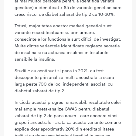
al mai multor persoane pentru a identifica variatii
genetice) a identificat > 65 de variante genetice care
cresc riscul de diabet zaharat de tip 2 cu 10-30%.
Totusi, majoritatea acestor markeri genetici sunt
variante necodificatoare si, prin urmare,
consecintele lor functionale sunt dificil de investigat.
Multe dintre variantele identificate regleaza secretia
de insulina si nu actiunea insulinei in tesuturile
sensibile la insulina.
Studiile au continuat si pana in 2021, au fost
descoperite prin analize multi-ancestrale la scara
larga peste 700 de loci independenti asociati cu
diabetul zaharat de tip 2.
In ciuda acestui progres remarcabil, rezultatele celei
mai ample meta-analize GWAS pentru diabetul
zaharat de tip 2 de pana acum - care acopera cinci
grupuri ancestrale - arata ca aceste variante comune
explica doar aproximativ 20% din ereditabilitatea
bolii si nu depasesc istoricul familial in ceea ce