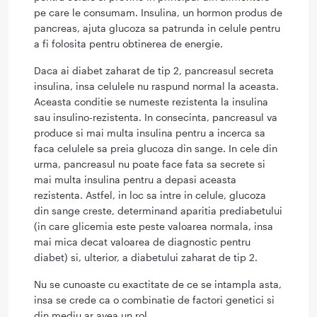
pe care le consumam. Insulina, un hormon produs de
pancreas, ajuta glucoza sa patrunda in celule pentru
a fi folosita pentru obtinerea de energie.
Daca ai diabet zaharat de tip 2, pancreasul secreta
insulina, insa celulele nu raspund normal la aceasta.
Aceasta conditie se numeste rezistenta la insulina
sau insulino-rezistenta. In consecinta, pancreasul va
produce si mai multa insulina pentru a incerca sa
faca celulele sa preia glucoza din sange. In cele din
urma, pancreasul nu poate face fata sa secrete si
mai multa insulina pentru a depasi aceasta
rezistenta. Astfel, in loc sa intre in celule, glucoza
din sange creste, determinand aparitia prediabetului
(in care glicemia este peste valoarea normala, insa
mai mica decat valoarea de diagnostic pentru
diabet) si, ulterior, a diabetului zaharat de tip 2.
Nu se cunoaste cu exactitate de ce se intampla asta,
insa se crede ca o combinatie de factori genetici si
din mediu ar avea un rol.