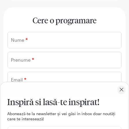
Cere o programare
Nume
Prenume
Email
Telefon
Inspiră si lasă-te inspirat!
Aboneazǎ-te la newsletter și vei gǎsi in inbox doar noutǎți
care te intereseazǎ!
Mesaj