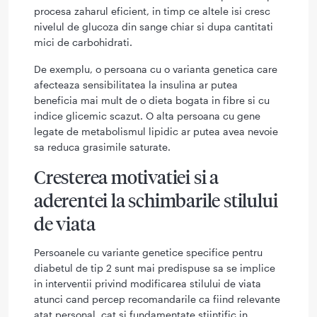
procesa zaharul eficient, in timp ce altele isi cresc
nivelul de glucoza din sange chiar si dupa cantitati
mici de carbohidrati.
De exemplu, o persoana cu o varianta genetica care
afecteaza sensibilitatea la insulina ar putea
beneficia mai mult de o dieta bogata in fibre si cu
indice glicemic scazut. O alta persoana cu gene
legate de metabolismul lipidic ar putea avea nevoie
sa reduca grasimile saturate.
Cresterea motivatiei si a
aderentei la schimbarile stilului
de viata
Persoanele cu variante genetice specifice pentru
diabetul de tip 2 sunt mai predispuse sa se implice
in interventii privind modificarea stilului de viata
atunci cand percep recomandarile ca fiind relevante
atat personal, cat si fundamentate stiintific in