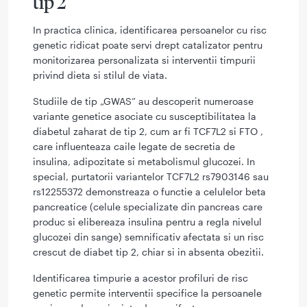
tip 2
In practica clinica, identificarea persoanelor cu risc
genetic ridicat poate servi drept catalizator pentru
monitorizarea personalizata si interventii timpurii
privind dieta si stilul de viata.
Studiile de tip „GWAS” au descoperit numeroase
variante genetice asociate cu susceptibilitatea la
diabetul zaharat de tip 2, cum ar fi TCF7L2 si FTO ,
care influenteaza caile legate de secretia de
insulina, adipozitate si metabolismul glucozei. In
special, purtatorii variantelor TCF7L2 rs7903146 ​​sau
rs12255372 demonstreaza o functie a celulelor beta
pancreatice (celule specializate din pancreas care
produc si elibereaza insulina pentru a regla nivelul
glucozei din sange) semnificativ afectata si un risc
crescut de diabet tip 2, chiar si in absenta obezitii.
Identificarea timpurie a acestor profiluri de risc
genetic permite interventii specifice la persoanele