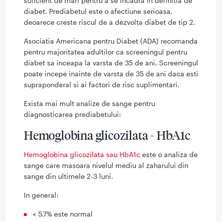
suficient de mari pentru a se incadra in definitia de
diabet. Prediabetul este o afectiune serioasa,
deoarece creste riscul de a dezvolta diabet de tip 2.
Asociatia Americana pentru Diabet (ADA) recomanda
pentru majoritatea adultilor ca screeningul pentru
diabet sa inceapa la varsta de 35 de ani. Screeningul
poate incepe inainte de varsta de 35 de ani daca esti
supraponderal si ai factori de risc suplimentari.
Exista mai mult analize de sange pentru
diagnosticarea prediabetului:
Hemoglobina glicozilata - HbA1c
Hemoglobina glicozilata sau HbA1c
este o analiza de
sange care masoara nivelul mediu al zaharului din
sange din ultimele 2-3 luni.
In general:
< 5.7% este normal