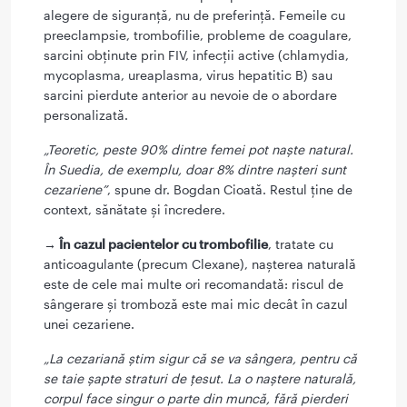
alegere de siguranță, nu de preferință. Femeile cu
preeclampsie, trombofilie, probleme de coagulare,
sarcini obținute prin FIV, infecții active (chlamydia,
mycoplasma, ureaplasma, virus hepatitic B) sau
sarcini pierdute anterior au nevoie de o abordare
personalizată.
„Teoretic, peste 90% dintre femei pot naște natural.
În Suedia, de exemplu, doar 8% dintre nașteri sunt
cezariene”
, spune dr. Bogdan Cioată. Restul ține de
context, sănătate și încredere.
→ În cazul pacientelor cu trombofilie
, tratate cu
anticoagulante (precum Clexane), nașterea naturală
este de cele mai multe ori recomandată: riscul de
sângerare și tromboză este mai mic decât în cazul
unei cezariene.
„La cezariană știm sigur că se va sângera, pentru că
se taie șapte straturi de țesut. La o naștere naturală,
corpul face singur o parte din muncă, fără pierderi