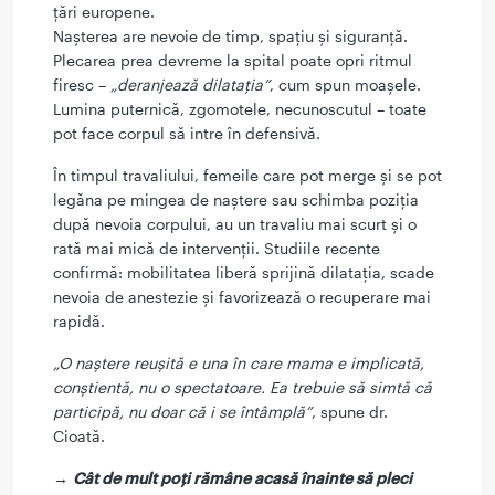
țări europene.
Nașterea are nevoie de timp, spațiu și siguranță.
Plecarea prea devreme la spital poate opri ritmul
firesc –
„deranjează dilatația”
, cum spun moașele.
Lumina puternică, zgomotele, necunoscutul – toate
pot face corpul să intre în defensivă.
În timpul travaliului, femeile care pot merge și se pot
legăna pe mingea de naștere sau schimba poziția
după nevoia corpului, au un travaliu mai scurt și o
rată mai mică de intervenții. Studiile recente
confirmă: mobilitatea liberă sprijină dilatația, scade
nevoia de anestezie și favorizează o recuperare mai
rapidă.
„O naștere reușită e una în care mama e implicată,
conștientă, nu o spectatoare. Ea trebuie să simtă că
participă, nu doar că i se întâmplă”
, spune dr.
Cioată.
→
Cât de mult poți rămâne acasă înainte să pleci