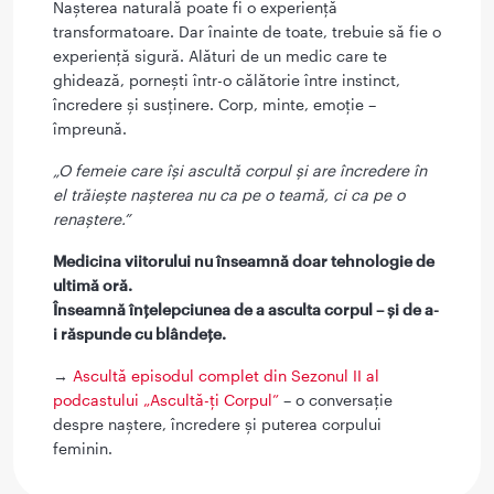
Nașterea naturală poate fi o experiență
transformatoare. Dar înainte de toate, trebuie să fie o
experiență sigură. Alături de un medic care te
ghidează, pornești într-o călătorie între instinct,
încredere și susținere. Corp, minte, emoție –
împreună.
„O femeie care își ascultă corpul și are încredere în
el trăiește nașterea nu ca pe o teamă, ci ca pe o
renaștere.”
Medicina viitorului nu înseamnă doar tehnologie de
ultimă oră.
Înseamnă înțelepciunea de a asculta corpul – și de a-
i răspunde cu blândețe.
→
Ascultă episodul complet din Sezonul II al
podcastului „Ascultă-ți Corpul”
– o conversație
despre naștere, încredere și puterea corpului
feminin.