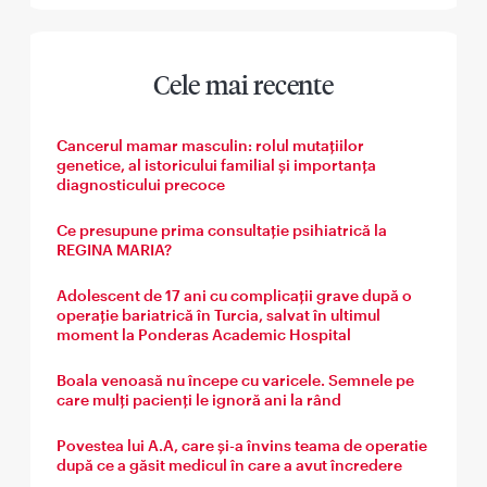
Cele mai recente
Cancerul mamar masculin: rolul mutațiilor
genetice, al istoricului familial și importanța
diagnosticului precoce
Ce presupune prima consultație psihiatrică la
REGINA MARIA?
Adolescent de 17 ani cu complicații grave după o
operație bariatrică în Turcia, salvat în ultimul
moment la Ponderas Academic Hospital
Boala venoasă nu începe cu varicele. Semnele pe
care mulți pacienți le ignoră ani la rând
Povestea lui A.A, care și-a învins teama de operatie
după ce a găsit medicul în care a avut încredere