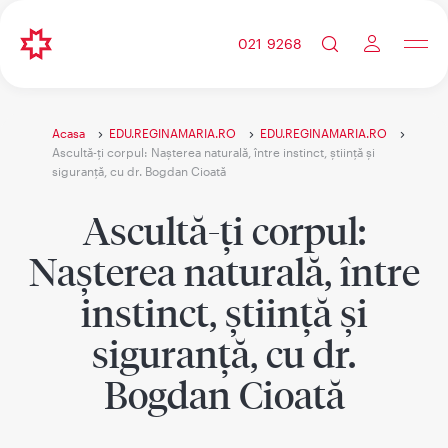
021 9268
Acasa
EDU.REGINAMARIA.RO
EDU.REGINAMARIA.RO
Ascultă-ți corpul: Nașterea naturală, între instinct, știință și
siguranță, cu dr. Bogdan Cioată
Ascultă-ți corpul:
Nașterea naturală, între
instinct, știință și
siguranță, cu dr.
Bogdan Cioată