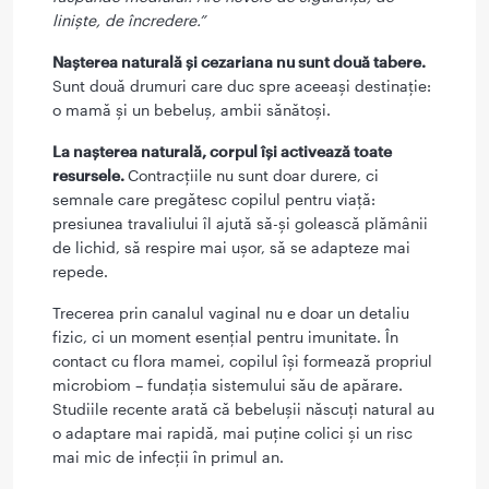
liniște, de încredere.”
Nașterea naturală și cezariana nu sunt două tabere.
Sunt două drumuri care duc spre aceeași destinație:
o mamă și un bebeluș, ambii sănătoși.
La nașterea naturală, corpul își activează toate
resursele.
Contracțiile nu sunt doar durere, ci
semnale care pregătesc copilul pentru viață:
presiunea travaliului îl ajută să-și golească plămânii
de lichid, să respire mai ușor, să se adapteze mai
repede.
Trecerea prin canalul vaginal nu e doar un detaliu
fizic, ci un moment esențial pentru imunitate. În
contact cu flora mamei, copilul își formează propriul
microbiom – fundația sistemului său de apărare.
Studiile recente arată că bebelușii născuți natural au
o adaptare mai rapidă, mai puține colici și un risc
mai mic de infecții în primul an.