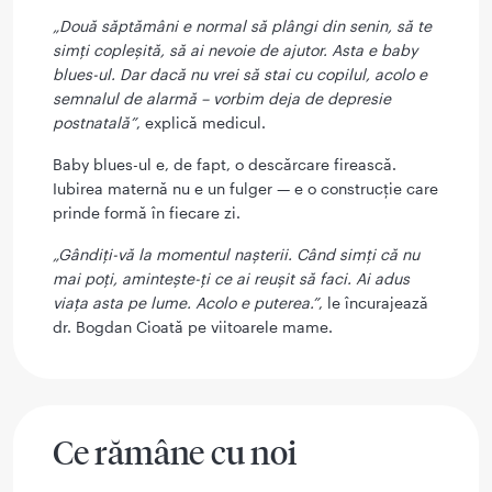
„Două săptămâni e normal să plângi din senin, să te
simți copleșită, să ai nevoie de ajutor. Asta e baby
blues-ul. Dar dacă nu vrei să stai cu copilul, acolo e
semnalul de alarmă – vorbim deja de depresie
postnatală”
, explică medicul.
Baby blues-ul e, de fapt, o descărcare firească.
Iubirea maternă nu e un fulger — e o construcție care
prinde formă în fiecare zi.
„Gândiți-vă la momentul nașterii. Când simți că nu
mai poți, amintește-ți ce ai reușit să faci. Ai adus
viața asta pe lume. Acolo e puterea.”
, le încurajează
dr. Bogdan Cioată pe viitoarele mame.
Ce rămâne cu noi