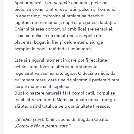
Apoi urmează
„ora magică”
: contactul piele-pe-
piele, sincronul dintre respirații, pulsuri și hormoni.
În acest timp, oxitocina și prolactina deschid
legătura dintre mamă și copil și pregătesc lactația.
Chiar și tăierea cordonului ombilical are sensul ei.
Lăsat să pulseze un minut-două, sângele din
placentă, bogat în fier și celule stem, ajunge
complet la copil, întărindu-i imunitatea.
Este și singurul moment în care pot fi recoltate
celule stem, folosite ulterior în tratamente
regenerative sau hematologice. O decizie mică, dar
cu impact mare, care ține de sincronul perfect dintre
corpul mamei și al copilului.
După o naștere naturală fără complicații, corpul se
reechilibrează rapid. Mama se poate ridica, merge,
alăpta, trăind totul ca pe o continuitate firească.
„Te ridici și ești bine”
, spune dr. Bogdan Cioată.
„Corpul e făcut pentru asta.”