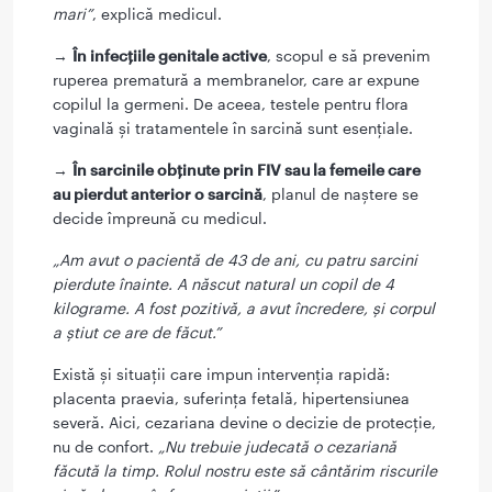
mari”
, explică medicul.
→
În infecțiile genitale active
, scopul e să prevenim
ruperea prematură a membranelor, care ar expune
copilul la germeni. De aceea, testele pentru flora
vaginală și tratamentele în sarcină sunt esențiale.
→
În sarcinile obținute prin FIV sau la femeile care
au pierdut anterior o sarcină
, planul de naștere se
decide împreună cu medicul.
„Am avut o pacientă de 43 de ani, cu patru sarcini
pierdute înainte. A născut natural un copil de 4
kilograme. A fost pozitivă, a avut încredere, și corpul
a știut ce are de făcut.”
Există și situații care impun intervenția rapidă:
placenta praevia, suferința fetală, hipertensiunea
severă. Aici, cezariana devine o decizie de protecție,
nu de confort.
„Nu trebuie judecată o cezariană
făcută la timp. Rolul nostru este să cântărim riscurile