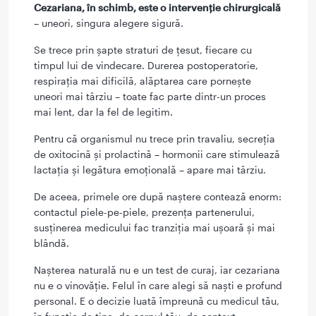
Cezariana, în schimb, este o intervenție chirurgicală
– uneori, singura alegere sigură.
Se trece prin șapte straturi de țesut, fiecare cu
timpul lui de vindecare. Durerea postoperatorie,
respirația mai dificilă, alăptarea care pornește
uneori mai târziu – toate fac parte dintr-un proces
mai lent, dar la fel de legitim.
Pentru că organismul nu trece prin travaliu, secreția
de oxitocină și prolactină – hormonii care stimulează
lactația și legătura emoțională – apare mai târziu.
De aceea, primele ore după naștere contează enorm:
contactul piele-pe-piele, prezența partenerului,
susținerea medicului fac tranziția mai ușoară și mai
blândă.
Nașterea naturală nu e un test de curaj, iar cezariana
nu e o vinovăție. Felul în care alegi să naști e profund
personal. E o decizie luată împreună cu medicul tău,