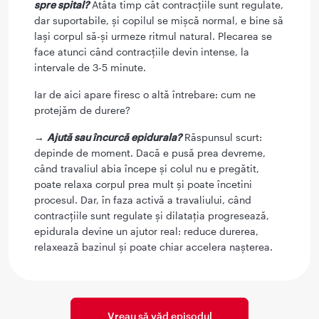
spre spital?
Atâta timp cât contracțiile sunt regulate,
dar suportabile, și copilul se mișcă normal, e bine să
lași corpul să-și urmeze ritmul natural. Plecarea se
face atunci când contracțiile devin intense, la
intervale de 3-5 minute.
Iar de aici apare firesc o altă întrebare: cum ne
protejăm de durere?
→
Ajută sau încurcă epidurala?
Răspunsul scurt:
depinde de moment. Dacă e pusă prea devreme,
când travaliul abia începe și colul nu e pregătit,
poate relaxa corpul prea mult și poate încetini
procesul. Dar, în faza activă a travaliului, când
contracțiile sunt regulate și dilatația progresează,
epidurala devine un ajutor real: reduce durerea,
relaxează bazinul și poate chiar accelera nașterea.
Vreau să văd episodul