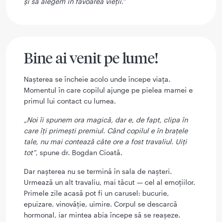
și să alegem în favoarea vieții.”
Bine ai venit pe lume!
Nașterea se încheie acolo unde începe viața.
Momentul în care copilul ajunge pe pielea mamei e
primul lui contact cu lumea.
„Noi îi spunem ora magică, dar e, de fapt, clipa în
care îți primești premiul. Când copilul e în brațele
tale, nu mai contează câte ore a fost travaliul. Uiți
tot”
, spune dr. Bogdan Cioată.
Dar nașterea nu se termină în sala de nașteri.
Urmează un alt travaliu, mai tăcut — cel al emoțiilor.
Primele zile acasă pot fi un carusel: bucurie,
epuizare, vinovăție, uimire. Corpul se descarcă
hormonal, iar mintea abia începe să se reașeze.