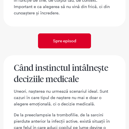
în funcție de tine, de corpul tău, de context.
Important e ca alegerea să nu vină din frică, ci din
cunoaștere și încredere.
Spre episod
Când instinctul întâlnește
deciziile medicale
Uneori, nașterea nu urmează scenariul ideal. Sunt
cazuri în care tipul de naștere nu mai e doar o
alegere emoțională, ci o decizie medicală.
De la preeclampsie la trombofilie, de la sarcini
pierdute anterior la infecții active, există situații în
care felul în care aduci copilul pe lume devine o