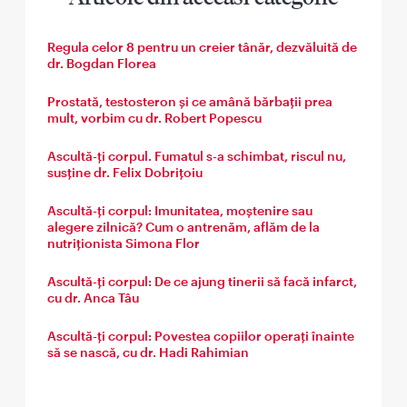
Regula celor 8 pentru un creier tânăr, dezvăluită de
dr. Bogdan Florea
Prostată, testosteron și ce amână bărbații prea
mult, vorbim cu dr. Robert Popescu
Ascultă-ți corpul. Fumatul s-a schimbat, riscul nu,
susține dr. Felix Dobrițoiu
Ascultă-ți corpul: Imunitatea, moștenire sau
alegere zilnică? Cum o antrenăm, aflăm de la
nutriționista Simona Flor
Ascultă-ți corpul: De ce ajung tinerii să facă infarct,
cu dr. Anca Tâu
Ascultă-ți corpul: Povestea copiilor operați înainte
să se nască, cu dr. Hadi Rahimian