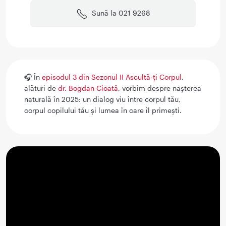
Sună la 021 9268
🎧 În
episodul 3 din Sezonul II Ascultă-ți Corpul
,
alături de
dr. Bogdan Cioată
, vorbim despre nașterea
naturală în 2025: un dialog viu între corpul tău,
corpul copilului tău și lumea în care îl primești.