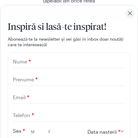
(apelabil din orice retea
nationala, fixa sau mobila)
Inspiră si lasă-te inspirat!
Facebook
Youtube
LinkedIn
Instagram
Aboneazǎ-te la newsletter și vei gǎsi in inbox doar noutǎți
care te intereseazǎ!
UTILE
Nume
CONTACT
REGINA MARIA
Prenume
Email
Telefon
Sex
Data nasterii
M
F