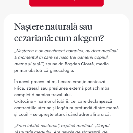
Naștere naturală sau
cezariană: cum alegem?
„Nașterea e un eveniment complex, nu doar medical.
E momentul în care se nasc trei oameni: copilul,
mama și tatăl”
, spune dr. Bogdan Cioată, medic
primar obstetrică-ginecologie.
În acest proces intim, fiecare emoție contează.
Frica, stresul sau presiunea externă pot schimba
complet dinamica travaliului.
Oxitocina – hormonul iubirii, cel care declanșează
contracțiile uterine și legătura profundă dintre mamă
și copil – se oprește atunci când adrenalina urcă.
„Frica inhibă nașterea”, explică medicul. „Corpul
răspunde mediului. Are nevoie de siguranță, de