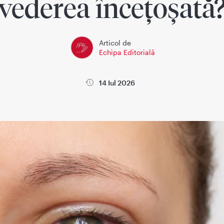
vederea încețoșată
Articol de
Echipa Editorială
14 Iul 2026
la
Wikimedica
Sanatatea copiilor
Sanatatea femeii si sarci