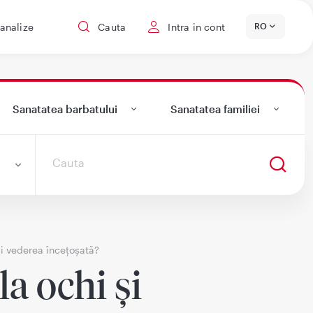
 analize
Cauta
Intra in cont
RO
Sanatatea barbatului
Sanatatea familiei
și vederea încețoșată?
la ochi și