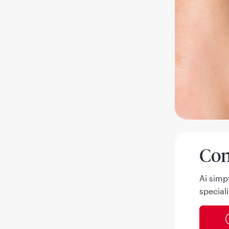
Con
Ai simp
speciali