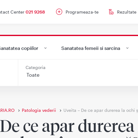
tact Center
021 9268
Programeaza-te
Rezultate
anatatea copiilor
Sanatatea femeii si sarcina
Categoria
RIA.RO
Patologia vederii
Uveita – De ce apar durerea la ochi 
De ce apar durerea 