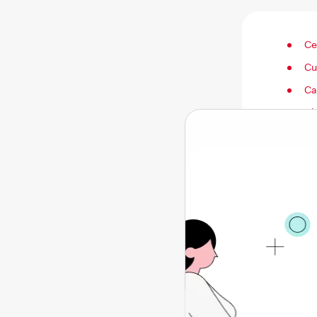
Ce
Cu
Ca
Di
Tr
Ce
FA
Ce 
Uveita e