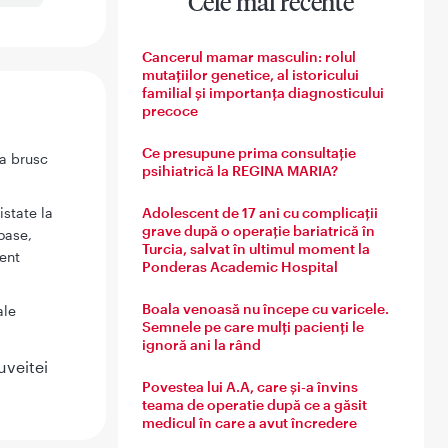
Cele mai recente
Cancerul mamar masculin: rolul
mutațiilor genetice, al istoricului
familial și importanța diagnosticului
precoce
Ce presupune prima consultație
ea brusc
psihiatrică la REGINA MARIA?
Adolescent de 17 ani cu complicații
istate la
grave după o operație bariatrică în
oase,
Turcia, salvat în ultimul moment la
ent
Ponderas Academic Hospital
Boala venoasă nu începe cu varicele.
ale
Semnele pe care mulți pacienți le
ignoră ani la rând
uveitei
Povestea lui A.A, care și-a învins
teama de operatie după ce a găsit
medicul în care a avut încredere