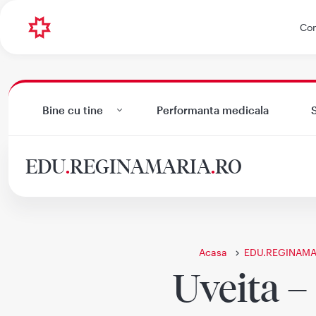
Con
Bine cu tine
Performanta medicala
S
EDU
.
REGINAMARIA
.
RO
Acasa
EDU.REGINAMA
Uveita – 