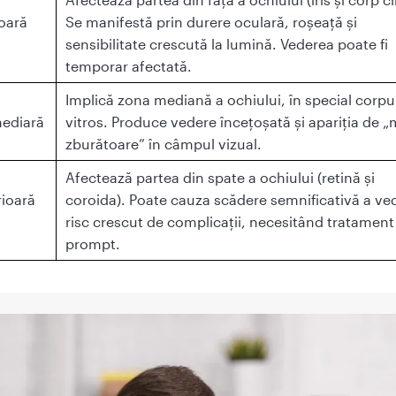
oară
Se manifestă prin durere oculară, roșeață și
sensibilitate crescută la lumină. Vederea poate fi
temporar afectată.
ă
Implică zona mediană a ochiului, în special corpu
mediară
vitros. Produce vedere încețoșată și apariția de 
zburătoare” în câmpul vizual.
ă
Afectează partea din spate a ochiului (retină și
rioară
coroida). Poate cauza scădere semnificativă a vede
risc crescut de complicații, necesitând tratament
prompt.