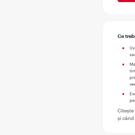
Ce treb
Uv
sa
Ma
ti
pr
ve
Ex
pe
Citește
și când