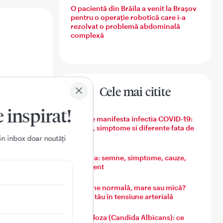
O pacientă din Brăila a venit la Brașov
pentru o operație robotică care i-a
rezolvat o problemă abdominală
complexă
Cele mai citite
e inspirat!
Cum se manifesta infectia COVID-19:
semne, simptome si diferente fata de
gripa
in inbox doar noutǎți
Varicela: semne, simptome, cauze,
tratament
Tensiune normală, mare sau mică?
Ghidul tău în tensiune arterială
Candidoza (Candida Albicans): ce
ului