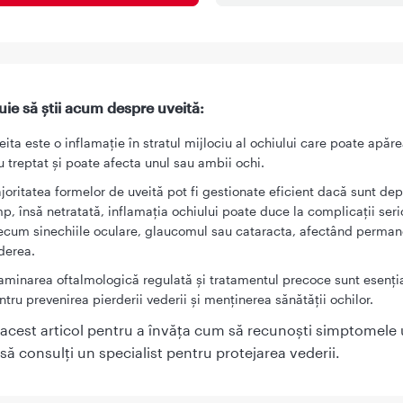
uie să știi acum despre uveită:
eita este o inflamație în stratul mijlociu al ochiului care poate apăr
u treptat și poate afecta unul sau ambii ochi.
joritatea formelor de uveită pot fi gestionate eficient dacă sunt dep
mp, însă netratată, inflamația ochiului poate duce la complicații seri
ecum sinechiile oculare, glaucomul sau cataracta, afectând perman
derea.
aminarea oftalmologică regulată și tratamentul precoce sunt esenți
ntru prevenirea pierderii vederii și menținerea sănătății ochilor.
 acest articol pentru a învăța cum să recunoști simptomele 
 să consulți un specialist pentru protejarea vederii.