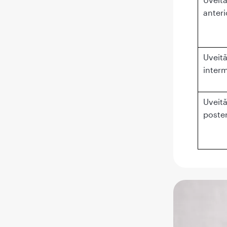
anteri
Uveit
inter
Uveit
poste