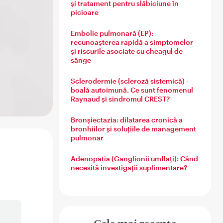
și tratament pentru slăbiciune în
picioare
Embolie pulmonară (EP):
recunoașterea rapidă a simptomelor
și riscurile asociate cu cheagul de
sânge
Sclerodermie (scleroză sistemică) -
boală autoimună. Ce sunt fenomenul
Raynaud și sindromul CREST?
Bronșiectazia: dilatarea cronică a
bronhiilor și soluțiile de management
pulmonar
Adenopatia (Ganglionii umflați): Când
necesită investigații suplimentare?