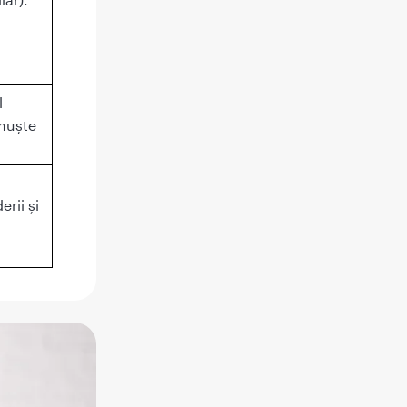
l
„muşte
rii și