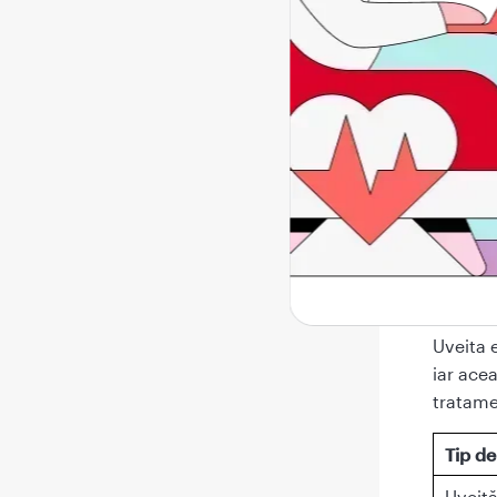
care inc
unul sa
tratame
scădere
Cum
afe
Uveita e
iar acea
tratame
Tip de
Uveit