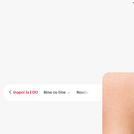
Bine cu tine
Noutati
Performanta medica
Inapoi la EDU