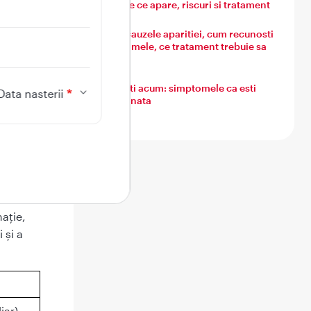
este, de ce apare, riscuri si tratament
e afecta
ostic și
Guta: cauzele aparitiei, cum recunosti
iv
simptomele, ce tratament trebuie sa
urmezi
Ce simti acum: simptomele ca esti
Data nasterii
insarcinata
mație,
 și a
iar).