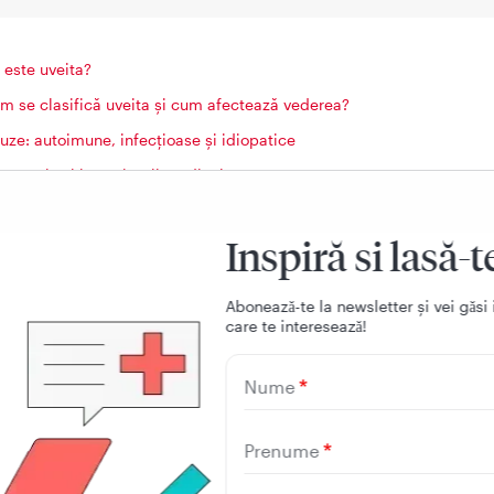
 este uveita?
m se clasifică uveita și cum afectează vederea?
uze: autoimune, infecțioase și idiopatice
agnostic și investigații medicale
atamentul și prevenția complicațiilor
Inspiră si lasă-t
 pași concreți ai de făcut acum?
Q: Întrebări frecvente despre uveită
Aboneazǎ-te la newsletter și vei gǎsi 
care te intereseazǎ!
Nume
este uveita?
Prenume
ste o afecțiune inflamatorie a uveei, stratul mijlociu al ochi