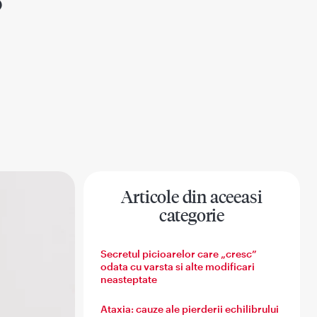
?
Articole din aceeasi
categorie
na
Sanatatea barbatului
Sanatatea familiei
Secretul picioarelor care „cresc”
odata cu varsta si alte modificari
neasteptate
Ataxia: cauze ale pierderii echilibrului