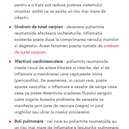
pentru a o trata pot reduce puterea sistemului
imunitar, astfel ca va exista un risc mai mare de
infectii;
Sindrom de tunel carpian
- deoarece poliartrita
reumatoida afecteaza incheieturile, inflamatia
existenta poate duce la comprimarea nervului mainilor
si degetelor. Acest fenomen poarta numele de
sindrom
de tunel carpian
;
Afectiuni cardiovasculare
- poliartrita reumatoida
creste riscul de artere blocate si intarite, dar si de
inflamare a membranei care captuseste inima
(pericardita). De asemenea, in cazuri rare, poate
aparea vasculita, o inflamare a vaselor de sange ceea
ceea ce poate determina scaderea fluxului sangvin
catre organe Aceasta problema de sanatate se
manifesta prin zone de necroza (negre) in jurul
unghiilor sau ulcer la nivelul picioarelor;
Boli pulmonare
- cei care au poliartrita reumatoida au
un risc mai mare de inflamatie a tesuturilor pulmonare,