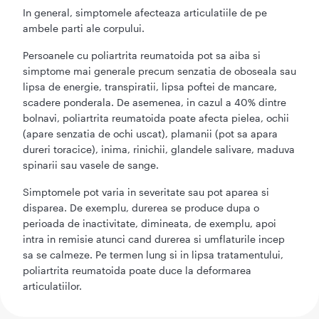
In general, simptomele afecteaza articulatiile de pe
ambele parti ale corpului.
Persoanele cu poliartrita reumatoida pot sa aiba si
simptome mai generale precum senzatia de oboseala sau
lipsa de energie, transpiratii, lipsa poftei de mancare,
scadere ponderala. De asemenea, in cazul a 40% dintre
bolnavi, poliartrita reumatoida poate afecta pielea, ochii
(apare senzatia de ochi uscat), plamanii (pot sa apara
dureri toracice), inima, rinichii, glandele salivare, maduva
spinarii sau vasele de sange.
Simptomele pot varia in severitate sau pot aparea si
disparea. De exemplu, durerea se produce dupa o
perioada de inactivitate, dimineata, de exemplu, apoi
intra in remisie atunci cand durerea si umflaturile incep
sa se calmeze. Pe termen lung si in lipsa tratamentului,
poliartrita reumatoida poate duce la deformarea
articulatiilor.