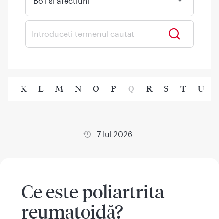
Boli si afectiuni
J
K
L
M
N
O
P
Q
R
S
T
U
7 Iul 2026
Ce este poliartrita
reumatoidă?