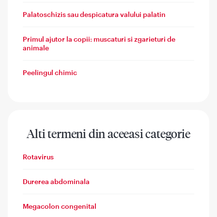
Palatoschizis sau despicatura valului palatin
Primul ajutor la copii: muscaturi si zgarieturi de
animale
Peelingul chimic
Alti termeni din aceeasi categorie
Rotavirus
Durerea abdominala
Megacolon congenital