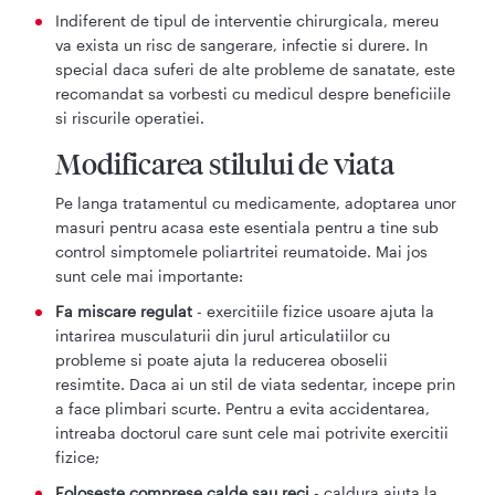
Indiferent de tipul de interventie chirurgicala, mereu
va exista un risc de sangerare, infectie si durere. In
special daca suferi de alte probleme de sanatate, este
recomandat sa vorbesti cu medicul despre beneficiile
si riscurile operatiei.
Modificarea stilului de viata
Pe langa tratamentul cu medicamente, adoptarea unor
masuri pentru acasa este esentiala pentru a tine sub
control simptomele poliartritei reumatoide. Mai jos
sunt cele mai importante:
Fa miscare regulat
- exercitiile fizice usoare ajuta la
intarirea musculaturii din jurul articulatiilor cu
probleme si poate ajuta la reducerea oboselii
resimtite. Daca ai un stil de viata sedentar, incepe prin
a face plimbari scurte. Pentru a evita accidentarea,
intreaba doctorul care sunt cele mai potrivite exercitii
fizice;
Foloseste comprese calde sau reci
- caldura ajuta la