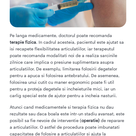
Pe langa medicamente, doctorul poate recomanda
terapie fizica
. In cadrul acesteia, pacientul este ajutat sa
isi recapete flexibilitatea articulatiilor, iar terapeutul
poate recomanda modalitati noi de a realiza sarcinile
zilnice care implica o presiune suplimentara asupra
articulatiilor. De exemplu, limitarea folosirii degetelor
pentru a apuca si folosirea antebratului. De asemenea,
folosirea unui cutit cu maner ergonomic poate fi util
pentru a proteja degetele si incheieturile mici, iar un
carlig special este de ajutor pentru a incheia nasturii.
Atunci cand medicamentele si terapia fizica nu dau
rezultate sau daca boala este intr-un stadiu avansat, este
posibil sa fie nevoie de interventie (
operatie)
de reparare
a articulatiilor. O astfel de procedura poate imbunatati
capacitatea de folosire a articulatiilor si ajuta la