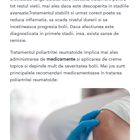
tot restul vietii, mai ales daca este descoperita in stadiile
avansate.Tratamentul stabilit si urmat corect poate sa
reduca inflamatia, sa scada nivelul durerii si sa
incetineasca progresia bolii. Daca afectiunea este
diagnosticata in primele stadii, insa, exista sanse de
remisie.
Tratamentul poliartritei reumatoide implica mai ales
administrarea de
medicamente
si aplicarea de creme
topice si depinde mult de severitatea bolii. Mai jos sunt
principalele recomandari medicamentoase in tratarea
poliartritei reumatoide: