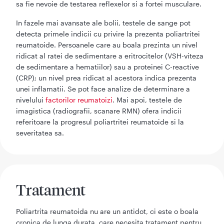
sa fie nevoie de testarea reflexelor si a fortei musculare.
In fazele mai avansate ale bolii, testele de sange pot
detecta primele indicii cu privire la prezenta poliartritei
reumatoide. Persoanele care au boala prezinta un nivel
ridicat al ratei de sedimentare a eritrocitelor (VSH-viteza
de sedimentare a hematiilor) sau a proteinei C-reactive
(CRP); un nivel prea ridicat al acestora indica prezenta
unei inflamatii. Se pot face analize de determinare a
nivelului
factorilor reumatoizi
. Mai apoi, testele de
imagistica (radiografii, scanare RMN) ofera indicii
referitoare la progresul poliartritei reumatoide si la
severitatea sa.
Tratament
Poliartrita reumatoida nu are un antidot, ci este o boala
cronica,de lunga durata, care necesita tratament pentru