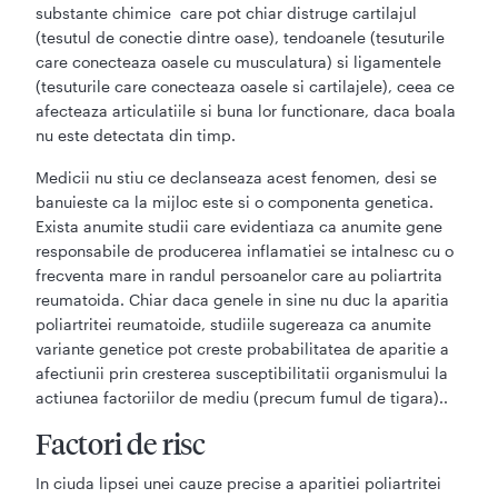
substante chimice care pot chiar distruge cartilajul
(tesutul de conectie dintre oase), tendoanele (tesuturile
care conecteaza oasele cu musculatura) si ligamentele
(tesuturile care conecteaza oasele si cartilajele), ceea ce
afecteaza articulatiile si buna lor functionare, daca boala
nu este detectata din timp.
Medicii nu stiu ce declanseaza acest fenomen, desi se
banuieste ca la mijloc este si o componenta genetica.
Exista anumite studii care evidentiaza ca anumite gene
responsabile de producerea inflamatiei se intalnesc cu o
frecventa mare in randul persoanelor care au poliartrita
reumatoida. Chiar daca genele in sine nu duc la aparitia
poliartritei reumatoide, studiile sugereaza ca anumite
variante genetice pot creste probabilitatea de aparitie a
afectiunii prin cresterea susceptibilitatii organismului la
actiunea factoriilor de mediu (precum fumul de tigara)..
Factori de risc
In ciuda lipsei unei cauze precise a aparitiei poliartritei