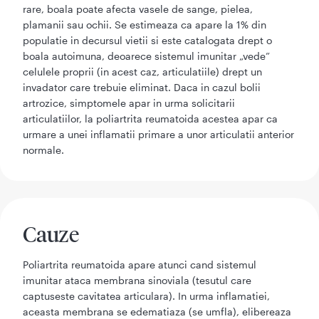
rare, boala poate afecta vasele de sange, pielea,
plamanii sau ochii. Se estimeaza ca apare la 1% din
populatie in decursul vietii si este catalogata drept o
boala autoimuna, deoarece sistemul imunitar „vede”
celulele proprii (in acest caz, articulatiile) drept un
invadator care trebuie eliminat. Daca in cazul bolii
artrozice, simptomele apar in urma solicitarii
articulatiilor, la poliartrita reumatoida acestea apar ca
urmare a unei inflamatii primare a unor articulatii anterior
normale.
Cauze
Poliartrita reumatoida apare atunci cand sistemul
imunitar ataca membrana sinoviala (tesutul care
captuseste cavitatea articulara). In urma inflamatiei,
aceasta membrana se edematiaza (se umfla), elibereaza