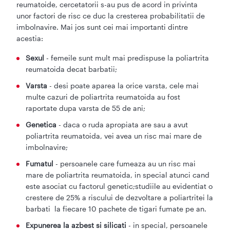
reumatoide, cercetatorii s-au pus de acord in privinta
unor factori de risc ce duc la cresterea probabilitatii de
imbolnavire. Mai jos sunt cei mai importanti dintre
acestia:
Sexul
- femeile sunt mult mai predispuse la poliartrita
reumatoida decat barbatii;
Varsta
- desi poate aparea la orice varsta, cele mai
multe cazuri de poliartrita reumatoida au fost
raportate dupa varsta de 55 de ani;
Genetica
- daca o ruda apropiata are sau a avut
poliartrita reumatoida, vei avea un risc mai mare de
imbolnavire;
Fumatul
- persoanele care fumeaza au un risc mai
mare de poliartrita reumatoida, in special atunci cand
este asociat cu factorul genetic;studiile au evidentiat o
crestere de 25% a riscului de dezvoltare a poliartritei la
barbati la fiecare 10 pachete de tigari fumate pe an.
Expunerea la azbest si silicati
- in special, persoanele