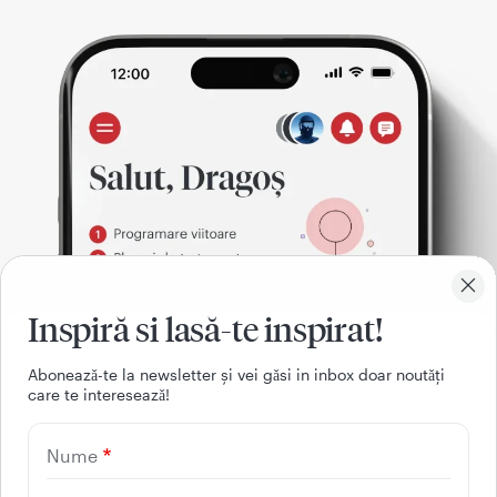
Inspiră si lasă-te inspirat!
Aboneazǎ-te la newsletter și vei gǎsi in inbox doar noutǎți
care te intereseazǎ!
021 9268
Nume
(apelabil din orice retea