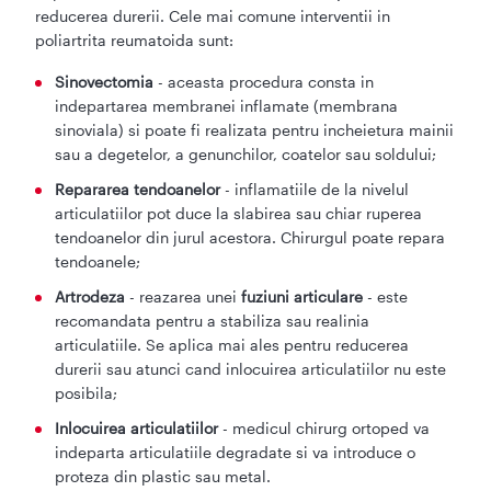
reducerea durerii. Cele mai comune interventii in
poliartrita reumatoida sunt:
Sinovectomia
- aceasta procedura consta in
indepartarea membranei inflamate (membrana
sinoviala) si poate fi realizata pentru incheietura mainii
sau a degetelor, a genunchilor, coatelor sau soldului;
Repararea tendoanelor
- inflamatiile de la nivelul
articulatiilor pot duce la slabirea sau chiar ruperea
tendoanelor din jurul acestora. Chirurgul poate repara
tendoanele;
Artrodeza
- reazarea unei
fuziuni articulare
- este
recomandata pentru a stabiliza sau realinia
articulatiile. Se aplica mai ales pentru reducerea
durerii sau atunci cand inlocuirea articulatiilor nu este
posibila;
Inlocuirea articulatiilor
- medicul chirurg ortoped va
indeparta articulatiile degradate si va introduce o
proteza din plastic sau metal.