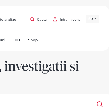
RO
te analize
Cauta
Intra in cont
uri
EDU
Shop
investigatii si