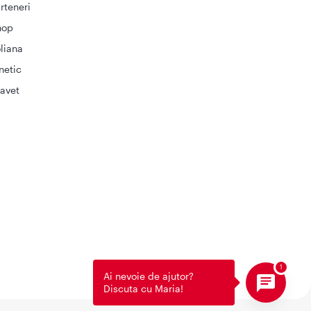
rteneri
hop
liana
netic
avet
Ai nevoie de ajutor?
Discuta cu Maria!