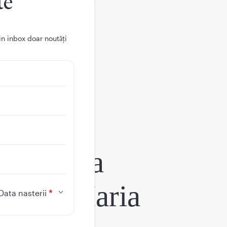
te
in inbox doar noutǎți
aplicația
egina Maria
Data nasterii