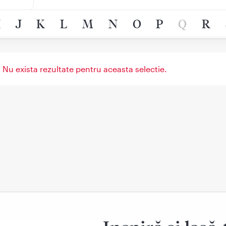
I
J
K
L
M
N
O
P
Q
R
 Nu exista rezultate pentru aceasta selectie.