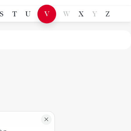
S
T
U
V
W
X
Y
Z