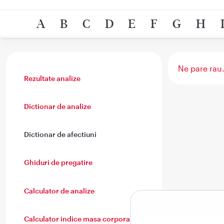
A
B
C
D
E
F
G
H
Ne pare rau.
Rezultate analize
Dictionar de analize
Dictionar de afectiuni
Ghiduri de pregatire
Calculator de analize
Calculator indice masa corporala