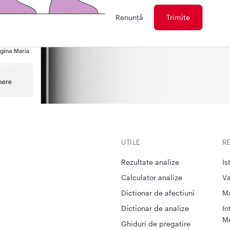
Renunţă
UTILE
R
Rezultate analize
Is
Calculator analize
Va
Dictionar de afectiuni
M
Dictionar de analize
In
Me
Ghiduri de pregatire