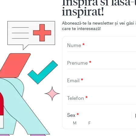
Inspiră si lasă-
inspirat!
Aboneazǎ-te la newsletter și vei gǎsi 
care te intereseazǎ!
Nume
Prenume
Email
Descarcă 
Telefon
mobilă R
Sex
M
F