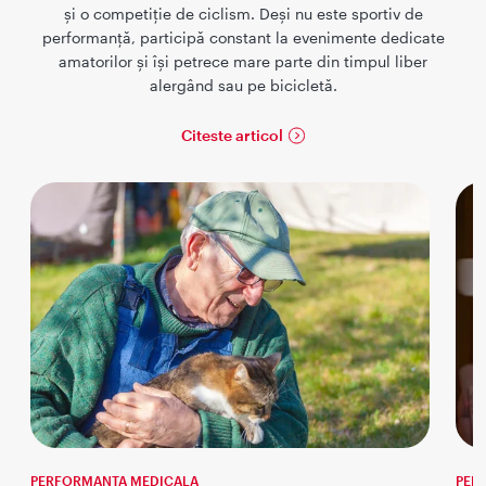
și o competiție de ciclism. Deși nu este sportiv de
performanță, participă constant la evenimente dedicate
amatorilor și își petrece mare parte din timpul liber
alergând sau pe bicicletă.
Citeste articol
PERFORMANTA MEDICALA
PER