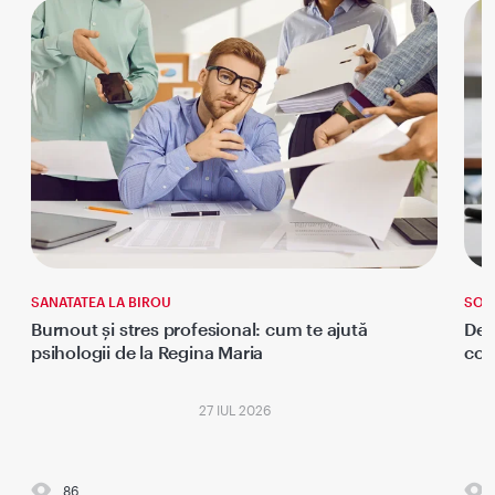
SANATATEA LA BIROU
SOM
Burnout și stres profesional: cum te ajută
Dep
psihologii de la Regina Maria
con
27 IUL 2026
86