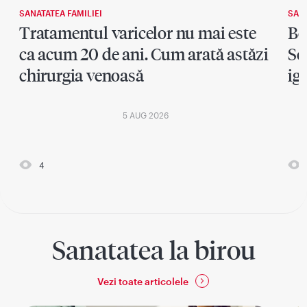
SANATATEA FAMILIEI
SANA
Tratamentul varicelor nu mai este
Bo
ca acum 20 de ani. Cum arată astăzi
Se
chirurgia venoasă
ig
5 AUG 2026
4
Sanatatea la birou
Vezi toate articolele