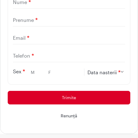
021 9268
Nume
(apelabil din orice retea
Prenume
nationala, fixa sau mobila)
Email
Facebook
Youtube
LinkedIn
Instagram
Telefon
UTILE
Sex
Data nasterii
M
F
CONTACT
REGINA MARIA
Protectia consumatorilor - ANPC
Renunţă
© 2026 - Reteaua Privata de Sanatate REGINA MARIA.
Toate drepturile rezervate.