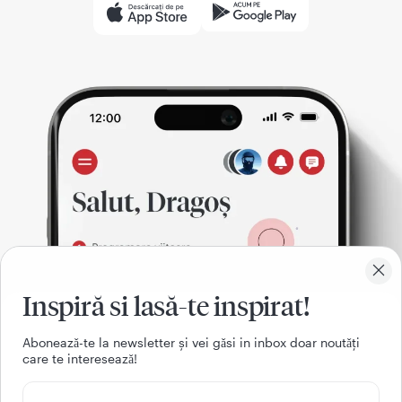
Inspiră si lasă-te inspirat!
Aboneazǎ-te la newsletter și vei gǎsi in inbox doar noutǎți
care te intereseazǎ!