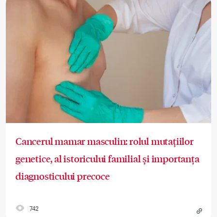
Cancerul mamar masculin: rolul mutațiilor
genetice, al istoricului familial și importanța
diagnosticului precoce
742