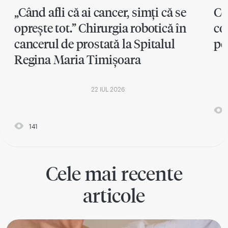
„Când afli că ai cancer, simți că se
Ce
oprește tot.” Chirurgia robotică în
co
cancerul de prostată la Spitalul
pe
Regina Maria Timișoara
22 IUL 2026
141
Cele mai recente
articole