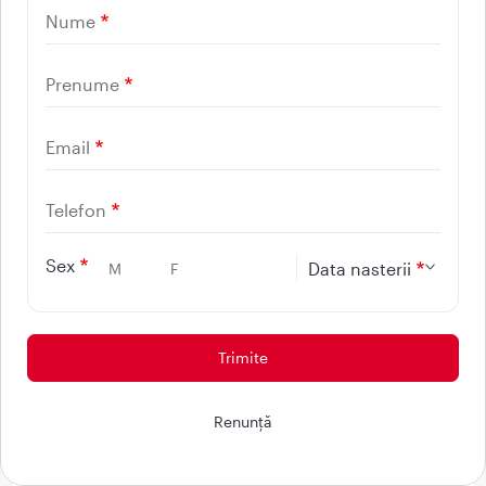
Nume
Prenume
Email
Telefon
Sex
Data nasterii
M
F
Tratamentul tulburarilor
respiratorii in somn
Renunţă
Obiectivul tratamentului tulburarilor respiratorii in