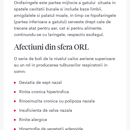
Orofaringele este partea mijlocie a gatului situata in
spatele cavitatii bucale si include baza limbii,
amigdalele si palatul moale, in timp ce hipofaringele
(partea inferioara a gatului) serveste drept cale de
trecere atat pentru aer, cat si pentru alimente,
continundu-se cu laringele, respectiv esofagul.
Afectiuni din sfera ORL
O serie de boli de la nivelul cailor aeriene superioare
au un rol in producerea tulburarilor respiratorii in
somn:
Deviatia de sept nazal
Rinita cronica hipertrofica
Rinosinuzita cronica cu polipoza nazala
Insuficienta de valva nazala
Rinite alergice
Hipertrofie de vegetatii adenoide