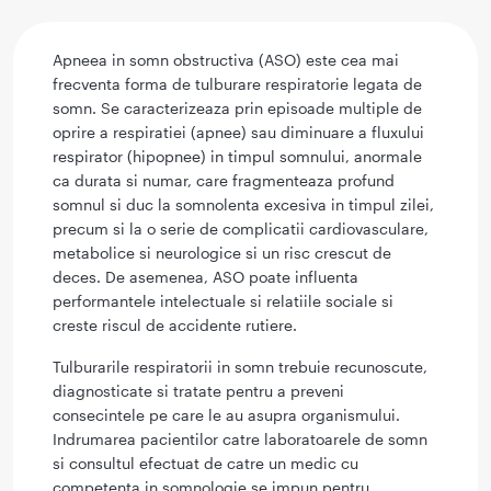
Apneea in somn obstructiva (ASO) este cea mai
frecventa forma de tulburare respiratorie legata de
somn. Se caracterizeaza prin episoade multiple de
oprire a respiratiei (apnee) sau diminuare a fluxului
respirator (hipopnee) in timpul somnului, anormale
ca durata si numar, care fragmenteaza profund
somnul si duc la somnolenta excesiva in timpul zilei,
precum si la o serie de complicatii cardiovasculare,
metabolice si neurologice si un risc crescut de
deces. De asemenea, ASO poate influenta
performantele intelectuale si relatiile sociale si
creste riscul de accidente rutiere.
Tulburarile respiratorii in somn trebuie recunoscute,
diagnosticate si tratate pentru a preveni
consecintele pe care le au asupra organismului.
Indrumarea pacientilor catre laboratoarele de somn
si consultul efectuat de catre un medic cu
competenta in somnologie se impun pentru