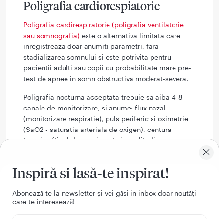
Poligrafia cardiorespiatorie
Poligrafia cardirespiratorie (poligrafia ventilatorie
sau somnografia)
este o alternativa limitata care
inregistreaza doar anumiti parametri, fara
stadializarea somnului si este potrivita pentru
pacientii adulti sau copii cu probabilitate mare pre-
test de apnee in somn obstructiva moderat-severa.
Poligrafia nocturna acceptata trebuie sa aiba 4-8
canale de monitorizare, si anume: flux nazal
(monitorizare respiratie), puls periferic si oximetrie
(SaO2 - saturatia arteriala de oxigen), centura
toracica (tipul de eveniment si amplitudinea
miscarilor respiratorii), eventual microfon (sforait),
senzor de pozitie a corpului (pe spate) etc. Permite
Inspiră si lasă-te inspirat!
stabilirea indicelui apnee/hipopnee (IAH) pe baza
caruia se stabileste severitatea bolii.
Aboneazǎ-te la newsletter și vei gǎsi in inbox doar noutǎți
care te intereseazǎ!