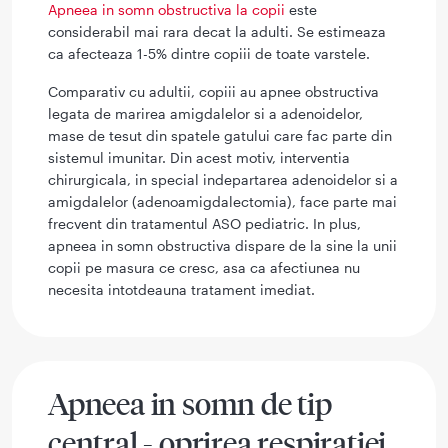
Apneea in somn obstructiva la copii
este
considerabil mai rara decat la adulti. Se estimeaza
ca afecteaza 1-5% dintre copiii de toate varstele.
Comparativ cu adultii, copiii au apnee obstructiva
legata de marirea amigdalelor si a adenoidelor,
mase de tesut din spatele gatului care fac parte din
sistemul imunitar. Din acest motiv, interventia
chirurgicala, in special indepartarea adenoidelor si a
amigdalelor (adenoamigdalectomia), face parte mai
frecvent din tratamentul ASO pediatric. In plus,
apneea in somn obstructiva dispare de la sine la unii
copii pe masura ce cresc, asa ca afectiunea nu
necesita intotdeauna tratament imediat.
Apneea in somn de tip
central - oprirea respiratiei