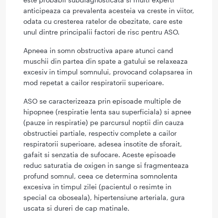
anticipeaza ca prevalenta acesteia va creste in viitor,
odata cu cresterea ratelor de obezitate, care este
unul dintre principalii factori de risc pentru ASO.
Apneea in somn obstructiva apare atunci cand
muschii din partea din spate a gatului se relaxeaza
excesiv in timpul somnului, provocand colapsarea in
mod repetat a cailor respiratorii superioare.
ASO se caracterizeaza prin episoade multiple de
hipopnee (respiratie lenta sau superficiala) si apnee
(pauze in respiratie) pe parcursul noptii din cauza
obstructiei partiale, respectiv complete a cailor
respiratorii superioare, adesea insotite de sforait,
gafait si senzatia de sufocare. Aceste episoade
reduc saturatia de oxigen in sange si fragmenteaza
profund somnul, ceea ce determina somnolenta
excesiva in timpul zilei (pacientul o resimte in
special ca oboseala), hipertensiune arteriala, gura
uscata si dureri de cap matinale.