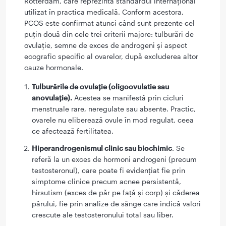
Rotterdam, care reprezintă standardul internațional
utilizat în practica medicală. Conform acestora,
PCOS este confirmat atunci când sunt prezente cel
puțin două din cele trei criterii majore: tulburări de
ovulație, semne de exces de androgeni și aspect
ecografic specific al ovarelor, după excluderea altor
cauze hormonale.
Tulburările de ovulație (oligoovulatie sau
anovulație).
Acestea se manifestă prin cicluri
menstruale rare, neregulate sau absente. Practic,
ovarele nu eliberează ovule în mod regulat, ceea
ce afectează fertilitatea.
Hiperandrogenismul clinic sau biochimic
. Se
referă la un exces de hormoni androgeni (precum
testosteronul), care poate fi evidențiat fie prin
simptome clinice precum acnee persistentă,
hirsutism (exces de păr pe față și corp) și căderea
părului, fie prin analize de sânge care indică valori
crescute ale testosteronului total sau liber.