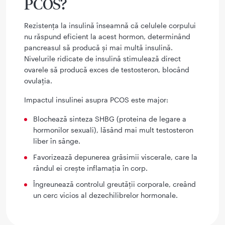
PCOS?
Rezistența la insulină înseamnă că celulele corpului
nu răspund eficient la acest hormon, determinând
pancreasul să producă și mai multă insulină.
Nivelurile ridicate de insulină stimulează direct
ovarele să producă exces de testosteron, blocând
ovulația.
Impactul insulinei asupra PCOS este major:
Blochează sinteza SHBG (proteina de legare a
hormonilor sexuali), lăsând mai mult testosteron
liber în sânge.
Favorizează depunerea grăsimii viscerale, care la
rândul ei crește inflamația în corp.
Îngreunează controlul greutății corporale, creând
un cerc vicios al dezechilibrelor hormonale.