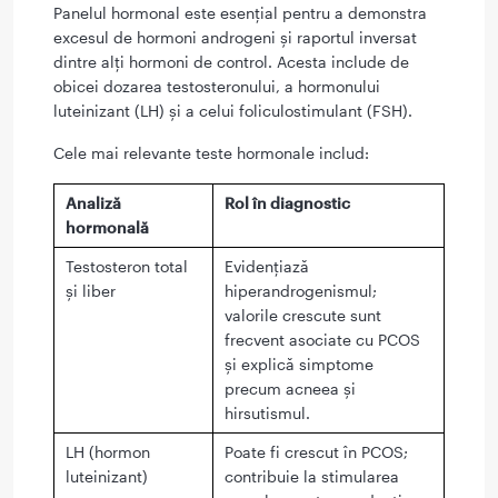
Panelul hormonal este esențial pentru a demonstra
excesul de hormoni androgeni și raportul inversat
dintre alți hormoni de control. Acesta include de
obicei dozarea testosteronului, a hormonului
luteinizant (LH) și a celui foliculostimulant (FSH).
Cele mai relevante teste hormonale includ:
Analiză
Rol în diagnostic
hormonală
Testosteron total
Evidențiază
și liber
hiperandrogenismul;
valorile crescute sunt
frecvent asociate cu PCOS
și explică simptome
precum acneea și
hirsutismul.
LH (hormon
Poate fi crescut în PCOS;
luteinizant)
contribuie la stimularea