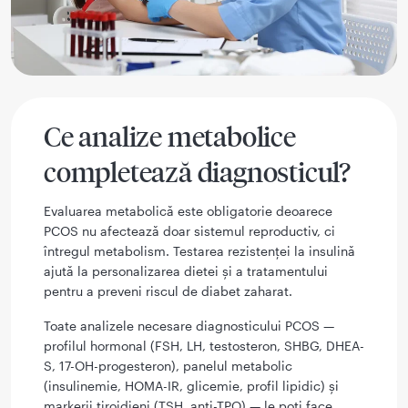
Ce analize metabolice
completează diagnosticul?
Evaluarea metabolică este obligatorie deoarece
PCOS nu afectează doar sistemul reproductiv, ci
întregul metabolism. Testarea rezistenței la insulină
ajută la personalizarea dietei și a tratamentului
pentru a preveni riscul de diabet zaharat.
Toate analizele necesare diagnosticului PCOS —
profilul hormonal (FSH, LH, testosteron, SHBG, DHEA-
S, 17-OH-progesteron), panelul metabolic
(insulinemie, HOMA-IR, glicemie, profil lipidic) și
markerii tiroidieni (TSH, anti-TPO) — le poți face