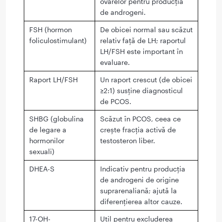
ovarelor pentru producția
de androgeni.
FSH (hormon
De obicei normal sau scăzut
foliculostimulant)
relativ față de LH; raportul
LH/FSH este important în
evaluare.
Raport LH/FSH
Un raport crescut (de obicei
≥2:1) susține diagnosticul
de PCOS.
SHBG (globulina
Scăzut în PCOS, ceea ce
de legare a
crește fracția activă de
hormonilor
testosteron liber.
sexuali)
DHEA-S
Indicativ pentru producția
de androgeni de origine
suprarenaliană; ajută la
diferențierea altor cauze.
17-OH-
Util pentru excluderea