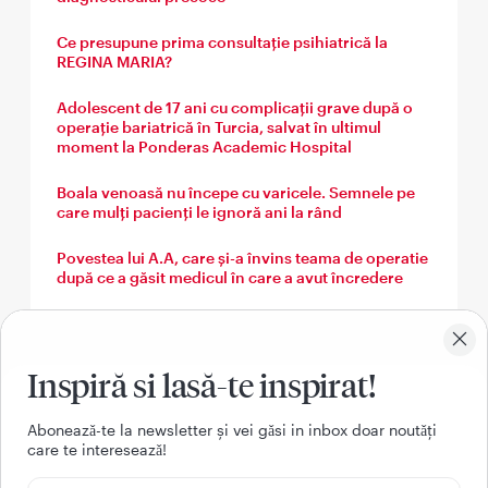
Ce presupune prima consultație psihiatrică la
REGINA MARIA?
Adolescent de 17 ani cu complicații grave după o
operație bariatrică în Turcia, salvat în ultimul
moment la Ponderas Academic Hospital
Boala venoasă nu începe cu varicele. Semnele pe
care mulți pacienți le ignoră ani la rând
Povestea lui A.A, care și-a învins teama de operatie
după ce a găsit medicul în care a avut încredere
O pacientă din Brăila a venit la Brașov pentru o
operație robotică care i-a rezolvat o problemă
abdominală complexă
Inspiră si lasă-te inspirat!
Aboneazǎ-te la newsletter și vei gǎsi in inbox doar noutǎți
care te intereseazǎ!