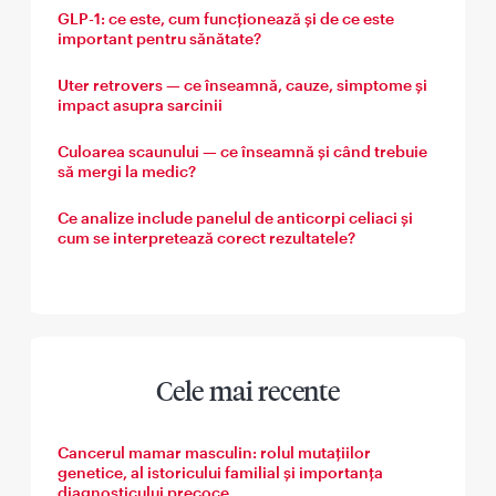
GLP-1: ce este, cum funcționează și de ce este
important pentru sănătate?
Uter retrovers — ce înseamnă, cauze, simptome și
impact asupra sarcinii
Culoarea scaunului — ce înseamnă și când trebuie
să mergi la medic?
Ce analize include panelul de anticorpi celiaci și
cum se interpretează corect rezultatele?
Cele mai recente
Cancerul mamar masculin: rolul mutațiilor
genetice, al istoricului familial și importanța
diagnosticului precoce