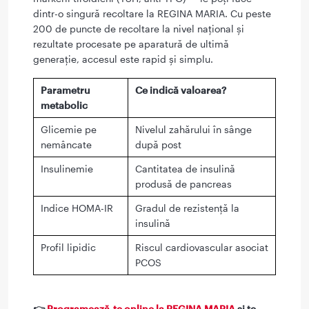
dintr-o singură recoltare la REGINA MARIA. Cu peste
200 de puncte de recoltare la nivel național și
rezultate procesate pe aparatură de ultimă
generație, accesul este rapid și simplu.
Parametru
Ce indică valoarea?
metabolic
Glicemie pe
Nivelul zahărului în sânge
nemâncate
după post
Insulinemie
Cantitatea de insulină
produsă de pancreas
Indice HOMA-IR
Gradul de rezistență la
insulină
Profil lipidic
Riscul cardiovascular asociat
PCOS
👉
Programează-te online la REGINA MARIA
și te