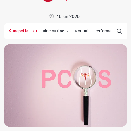
16 Iun 2026
Bine cu tine
Noutati
Performanta medica
Inapoi la EDU