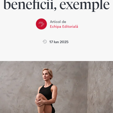
beneficii, exemple
Articol de
Echipa Editorială
17 Iun 2025
la
Wikimedica
Sanatatea copiilor
Sanatatea femeii si sarci