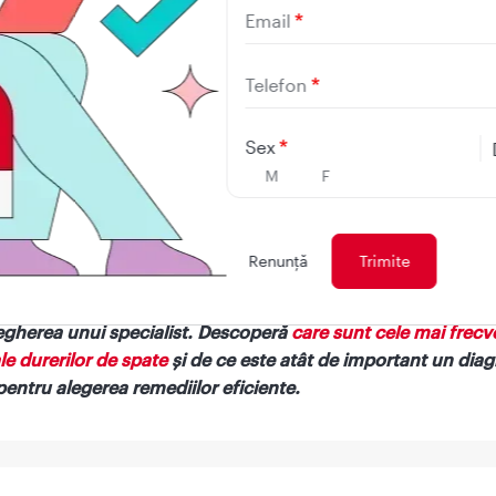
ct de vedere fiziologic, stretchingul influențează proprioce
Email
ia poziției corpului), tonusul muscular și circulația periferi
uind la reducerea riscului de accidentare și ameliorarea dure
Telefon
 de tensiunea musculară excesivă.
Sex
 tehnică este utilizată atât în scop preventiv, pentru menți
turi corecte și prevenirea contracturilor, cât și terapeutic, 
M
F
tarea afecțiunilor ortopedice și neurologice, precum sindro
 miofascial sau spasticitatea musculară.
Renunţă
ingul este deosebit de eficient în cazul afecțiunilor coloanei
ale, cu condiția să fie efectuat în mod corect, preferabil su
gherea unui specialist. Descoperă
care sunt cele mai frecv
le durerilor de spate
și de ce este atât de important un diag
pentru alegerea remediilor eficiente.