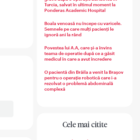
Turcia, salvat în ultimul moment la
Ponderas Academic Hospital
Boala venoasă nu începe cu varicele.
a
Semnele pe care mulți pacienți le
ignoră ani la rând
Povestea lui A.A, care și-a învins
teama de operatie după ce a găsit
medicul în care a avut încredere
O pacientă din Brăila a venit la Brașov
pentru o operație robotică care i-a
rezolvat o problemă abdominală
complexă
Cele mai citite