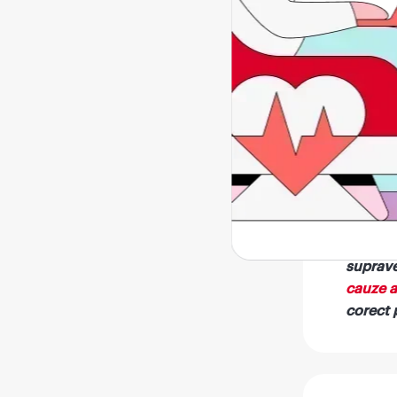
Din pun
(percepț
contrib
cauzate
Această
unei pos
reabili
dureros
Stretch
vertebr
suprave
cauze a
corect 