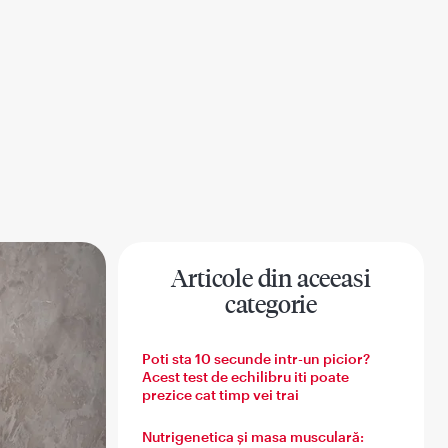
Articole din aceeasi
categorie
na
Sanatatea barbatului
Sanatatea familiei
Poti sta 10 secunde intr-un picior?
Acest test de echilibru iti poate
prezice cat timp vei trai
Nutrigenetica și masa musculară: