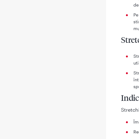
de
Pe
st
mu
Stret
St
ut
St
în
spr
Indic
Stretch
Îm
Re