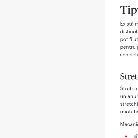
Tip
Există 
distinct
pot fi u
pentru 
schelet
Stret
Stretch
un anum
stretch
miotati
Mecanis
In