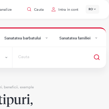
 analize
Cauta
Intra in cont
RO
Sanatatea barbatului
Sanatatea familiei
uri, beneficii, exemple
tipuri,