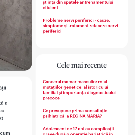
știința din spatele antrenamentului
eficient
Probleme nervi periferici - cauze,
simptome și tratament refacere nervi
periferici
Cele mai recente
Cancerul mamar masculin: rolul
mutațiilor genetice, al istoricului
ții
familial și importanța diagnosticului
precoce
tă a
ce
Ce presupune prima consultație
psihiatrică la REGINA MARIA?
xt
Adolescent de 17 ani cu complicații
recum
grave după o operație bariatrică în