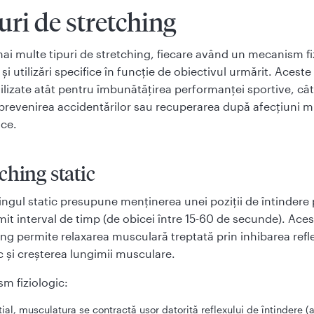
uri de stretching
mai multe tipuri de stretching, fiecare având un mecanism fi
 și utilizări specifice în funcție de obiectivul urmărit. Aceste
tilizate atât pentru îmbunătățirea performanței sportive, cât
prevenirea accidentărilor sau recuperarea după afecțiuni 
ice.
ching static
ingul static presupune menținerea unei poziții de întindere
it interval de timp (de obicei între 15-60 de secunde). Aces
ing permite relaxarea musculară treptată prin inhibarea refl
c și creșterea lungimii musculare.
m fiziologic:
ițial, musculatura se contractă ușor datorită reflexului de întindere (