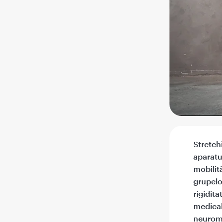
Stretch
aparatul
mobilită
grupelo
rigidit
medical
neuromu