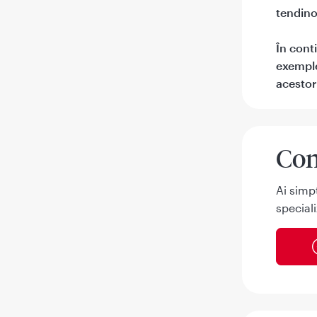
tendino
În conti
exemple
acestor 
Con
Ai simp
speciali