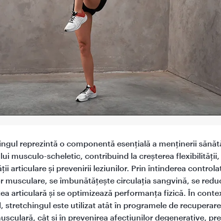
ingul reprezintă o componentă esențială a menținerii sănătă
ui musculo-scheletic, contribuind la creșterea flexibilității,
ții articulare și prevenirii leziunilor. Prin întinderea controla
r musculare, se îmbunătățește circulația sangvină, se redu
atea articulară și se optimizează performanța fizică. În conte
, stretchingul este utilizat atât în programele de recuperare
sculară, cât și în prevenirea afecțiunilor degenerative, p