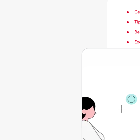
Ce
Ti
Be
Ex
Re
Ce 
Stretch
și a st
îmbunătă
dezechi