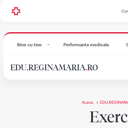
Con
Bine cu tine
Performanta medicala
S
EDU
.
REGINAMARIA
.
RO
Acasa
EDU.REGINAM
Exerci