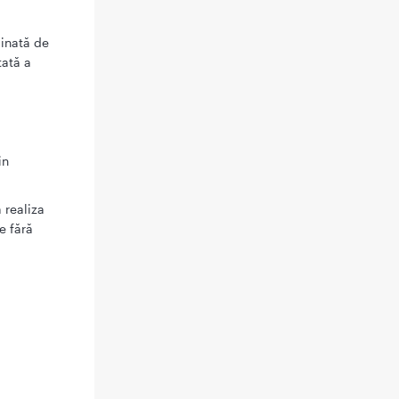
minată de
tată a
in
 realiza
e fără