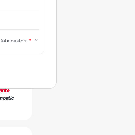
pția
că,
rilor
nerea
Data nasterii
în
mul
b
ente
nostic