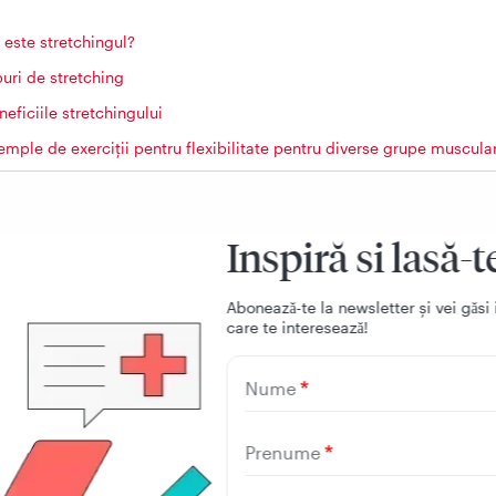
 este stretchingul?
puri de stretching
neficiile stretchingului
emple de exerciții pentru flexibilitate pentru diverse grupe muscula
comandări medicale și precauții
Inspiră si lasă-t
Aboneazǎ-te la newsletter și vei gǎsi 
este stretchingul?
care te intereseazǎ!
ingul este o tehnică de întindere controlată a grupelor mus
Nume
ructurilor moi asociate (tendoane, ligamente, fascia), având
țirea flexibilității, mobilității articulare și prevenirea
Prenume
librelor musculo-scheletice.