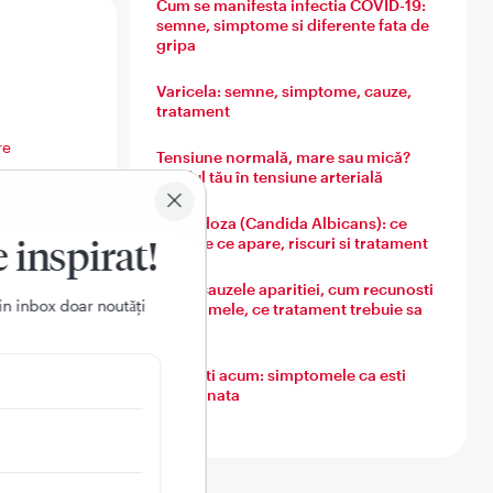
Cum se manifesta infectia COVID-19:
semne, simptome si diferente fata de
gripa
Varicela: semne, simptome, cauze,
tratament
re
Tensiune normală, mare sau mică?
Ghidul tău în tensiune arterială
Candidoza (Candida Albicans): ce
e inspirat!
este, de ce apare, riscuri si tratament
Guta: cauzele aparitiei, cum recunosti
in inbox doar noutǎți
simptomele, ce tratament trebuie sa
urmezi
Ce simti acum: simptomele ca esti
culare
insarcinata
 ca scop