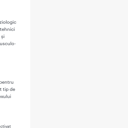
ziologic
 tehnici
 și
musculo-
 pentru
t tip de
exului
activat