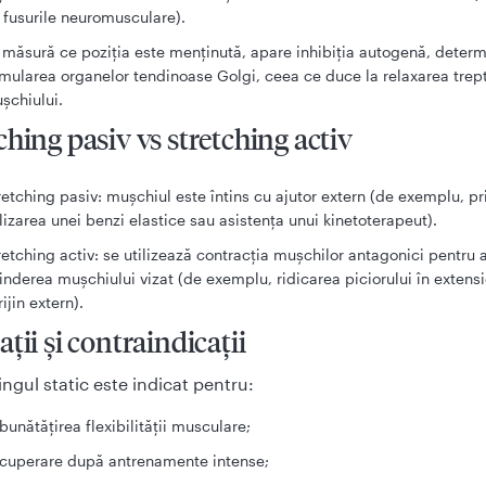
 fusurile neuromusculare).
 măsură ce poziția este menținută, apare inhibiția autogenă, deter
imularea organelor tendinoase Golgi, ceea ce duce la relaxarea trep
șchiului.
ching pasiv vs stretching activ
retching pasiv: mușchiul este întins cu ajutor extern (de exemplu, pr
ilizarea unei benzi elastice sau asistența unui kinetoterapeut).
retching activ: se utilizează contracția mușchilor antagonici pentru a
tinderea mușchiului vizat (de exemplu, ridicarea piciorului în extensi
ijin extern).
ații și contraindicații
ingul static este indicat pentru:
bunătățirea flexibilității musculare;
cuperare după antrenamente intense;