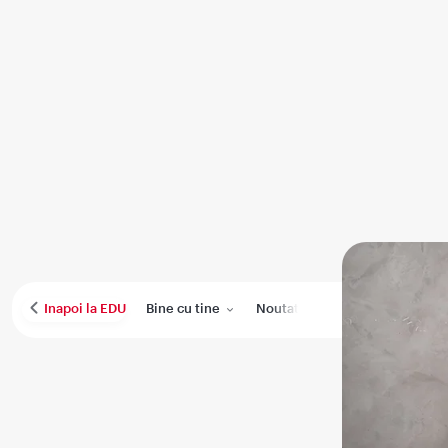
Bine cu tine
Noutati
Performanta medica
Inapoi la EDU