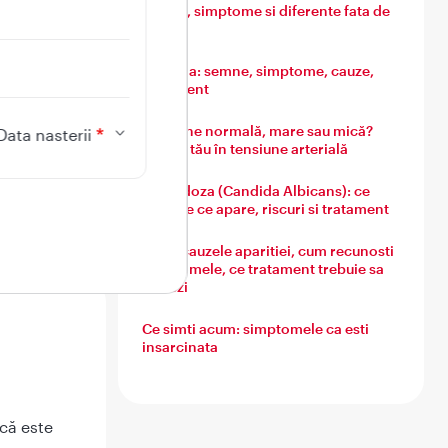
semne, simptome si diferente fata de
gripa
a
a.
Varicela: semne, simptome, cauze,
tratament
, poate
 de
Tensiune normală, mare sau mică?
Data nasterii
Ghidul tău în tensiune arterială
ru mine
Candidoza (Candida Albicans): ce
este, de ce apare, riscuri si tratament
Guta: cauzele aparitiei, cum recunosti
simptomele, ce tratament trebuie sa
urmezi
Ce simti acum: simptomele ca esti
insarcinata
 că este