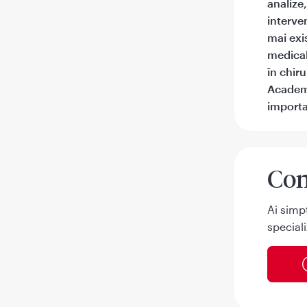
analize
interve
mai exi
medical
în chir
Academi
importa
Con
Ai simp
speciali