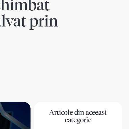
schimbat
alvat prin
Articole din aceeasi
categorie
na
Sanatatea barbatului
Sanatatea familiei