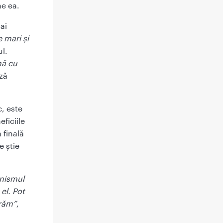
ne ea.
ai
 mari și
l.
nă cu
ză
c, este
eficiile
 finală
e știe
anismul
 el. Pot
trăm”
,