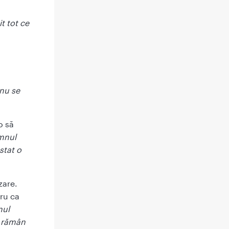
t tot ce
 nu se
o să
mnul
stat o
zare.
ru ca
nul
ă rămân