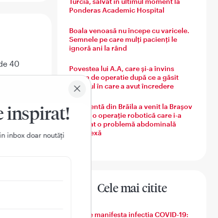
Turcia, salvat în ultimul moment la
Ponderas Academic Hospital
Boala venoasă nu începe cu varicele.
Semnele pe care mulți pacienți le
ignoră ani la rând
 de 40
Povestea lui A.A, care și-a învins
e
teama de operatie după ce a găsit
medicul în care a avut încredere
obleme
O pacientă din Brăila a venit la Brașov
e inspirat!
Medicul
pentru o operație robotică care i-a
rezolvat o problemă abdominală
tru a
complexă
in inbox doar noutǎți
a de jos
 primit
Cele mai citite
Cum se manifesta infectia COVID-19: