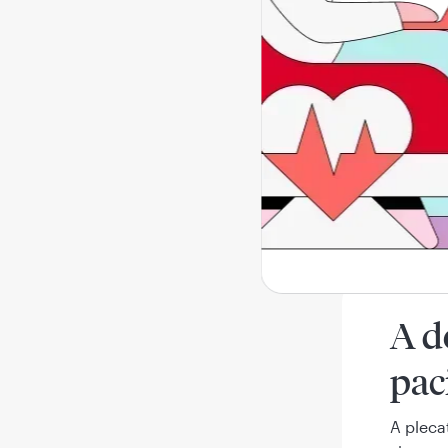
Fibroam
pozițio
uterului
Pentru 
fi o dec
accept
„Mi-am 
conteaz
A d
pac
A pleca