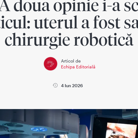
 A doua opinie i-a 
cul: uterul a fost s
chirurgie robotică
Articol de
Echipa Editorială
4 Iun 2026
la
Wikimedica
Sanatatea copiilor
Sanatatea femeii si sarci