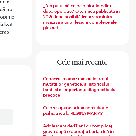
 de o
„Am putut călca pe picior imediat
 că nu
după operație.” O tehnică publicată în
 opinie
2026 face posibilă tratarea minim
invazivă a unor leziuni complexe ale
alizat
gleznei
eras
Cele mai recente
Cancerul mamar masculin: rolul
mutațiilor genetice, al istoricului
familial și importanța diagnosticului
precoce
Ce presupune prima consultație
psihiatrică la REGINA MARIA?
Adolescent de 17 ani cu complicații
grave după o operație bariatrică în