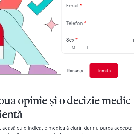
ele crescuseră mult, ocupau o mare parte din uter și erau
Email
nate dificil. Intervenția devenea complicată, iar îndepărtare
, adică histerectomia totală, ar fi rezolvat definitiv problem
Telefon
unele paciente, mai ales atunci când nu își mai doresc copii
izie strict medicală. Pentru altele, însă, este o pierdere greu
Sex
at.
M
F
dorit foarte mult să am partea aceasta de feminitate. Pent
ă foarte mult”
, spune ea.
Renunţă
oua opinie și o decizie medic-
ientă
t acasă cu o indicație medicală clară, dar nu putea accepta