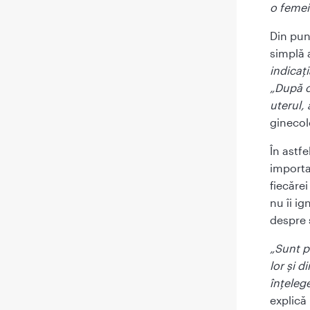
o femei
Din punc
simplă a
indicaț
„După c
uterul,
ginecol
În astf
importan
fiecăre
nu îi i
despre 
„Sunt p
lor și d
înțeleg
explică