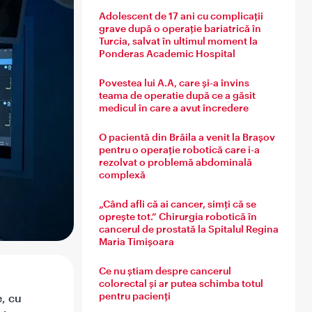
Adolescent de 17 ani cu complicații
grave după o operație bariatrică în
Turcia, salvat în ultimul moment la
Ponderas Academic Hospital
Povestea lui A.A, care și-a învins
teama de operatie după ce a găsit
medicul în care a avut încredere
O pacientă din Brăila a venit la Brașov
pentru o operație robotică care i-a
rezolvat o problemă abdominală
complexă
„Când afli că ai cancer, simți că se
oprește tot.” Chirurgia robotică în
cancerul de prostată la Spitalul Regina
Maria Timișoara
Ce nu știam despre cancerul
colorectal și ar putea schimba totul
pentru pacienți
e, cu