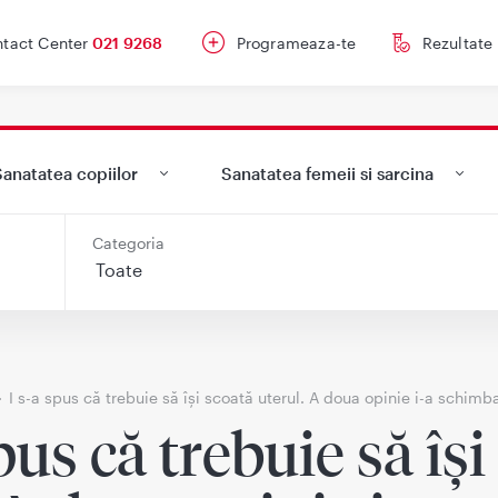
tact Center
021 9268
Programeaza-te
Rezultate
anatatea copiilor
Sanatatea femeii si sarcina
Categoria
I s-a spus că trebuie să își scoată uterul. A doua opinie i-a schimba
spus că trebuie să își