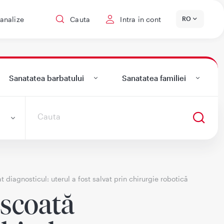
 analize
Cauta
Intra in cont
RO
Sanatatea barbatului
Sanatatea familiei
t diagnosticul: uterul a fost salvat prin chirurgie robotică
 scoată