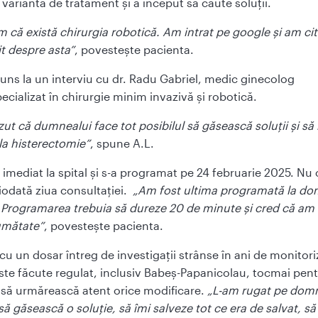
 variantă de tratament și a început să caute soluții.
m că există chirurgia robotică. Am intrat pe google și am citi
t despre asta”
, povestește pacienta.
juns la un interviu cu dr. Radu Gabriel, medic ginecolog
ecializat în chirurgie minim invazivă și robotică.
ut că dumnealui face tot posibilul să găsească soluții și să
la histerectomie”
, spune A.L.
 imediat la spital și s-a programat pe 24 februarie 2025. Nu 
ciodată ziua consultației.
„Am fost ultima programată la do
 Programarea trebuia să dureze 20 de minute și cred că am 
jumătate”
, povestește pacienta.
 cu un dosar întreg de investigații strânse în ani de monitori
ste făcute regulat, inclusiv Babeș-Papanicolau, tocmai pent
 să urmărească atent orice modificare.
„L-am rugat pe dom
să găsească o soluție, să îmi salveze tot ce era de salvat, s