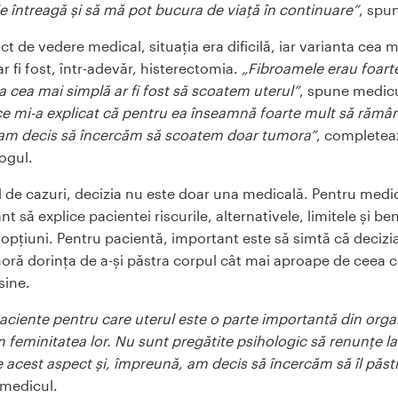
e întreagă și să mă pot bucura de viață în continuare”
, spu
t de vedere medical, situația era dificilă, iar varianta cea m
r fi fost, într-adevăr, histerectomia.
„Fibroamele erau foarte
ia cea mai simplă ar fi fost să scoatem uterul”
, spune medicu
e mi-a explicat că pentru ea înseamnă foarte mult să rămâ
 am decis să încercăm să scoatem doar tumora”
, completea
ogul.
el de cazuri, decizia nu este doar una medicală. Pentru medi
t să explice pacientei riscurile, alternativele, limitele și ben
i opțiuni. Pentru pacientă, important este să simtă că decizia
gnoră dorința de a-și păstra corpul cât mai aproape de ceea c
sine.
aciente pentru care uterul este o parte importantă din org
in feminitatea lor. Nu sunt pregătite psihologic să renunțe la
e acest aspect și, împreună, am decis să încercăm să îl păs
 medicul.