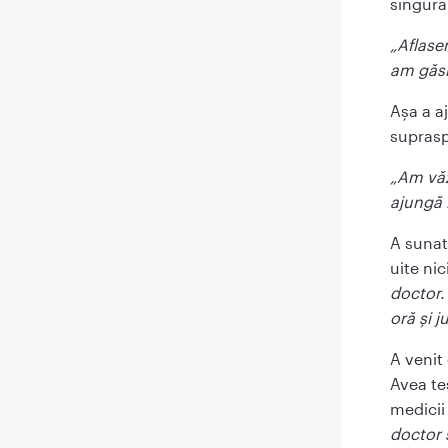
singura
„Aflase
am găsi
Așa a a
suprasp
„Am văz
ajungă 
A sunat
uite ni
doctor.
oră și 
A venit
Avea te
medicii
doctor 