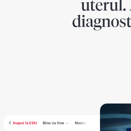
uterul.
diagnosti
Bine cu tine
Noutati
Performanta medica
Inapoi la EDU