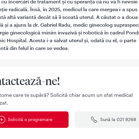
, cu încercări de tratament și cu speranța că nu va fi nevoie
nție radicală. Însă, în 2025, medicul la care mergea i-a spus
stă altă variantă decât să îi scoată uterul. A căutat o a doua
ă și a ajuns la dr. Gabriel Radu, medic ginecolog supraspeci
urgie ginecologică minim invazivă și robotică în cadrul Pond
c Hospital. Acesta i-a salvat uterul și, odată cu el, o parte
ntă din felul în care se vedea.
tactează-ne!
tome care te supără? Solicită chiar acum un sfat medical
zat.
Solicită o programare
Sună la 021 9268