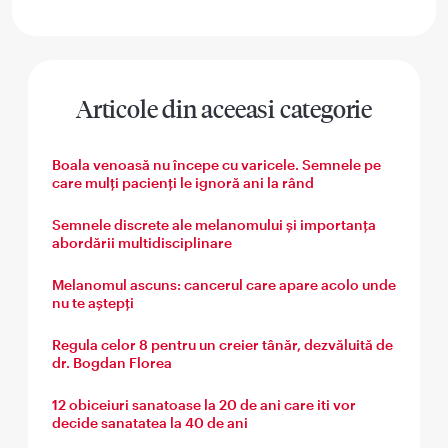
Facebook
WhatsApp
Messenger
Email
Share
Articole din aceeasi categorie
Boala venoasă nu începe cu varicele. Semnele pe
care mulți pacienți le ignoră ani la rând
Semnele discrete ale melanomului și importanța
abordării multidisciplinare
Melanomul ascuns: cancerul care apare acolo unde
nu te aștepți
Regula celor 8 pentru un creier tânăr, dezvăluită de
dr. Bogdan Florea
12 obiceiuri sanatoase la 20 de ani care iti vor
decide sanatatea la 40 de ani