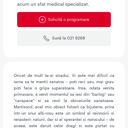
acum un sfat medical specializat.
Solicită o programare
Sună la 021 9268
Oricat de mult te-ai stradui, iti este mai dificil ca
iarna sa te mentii sanatos – poti raci sau, mai grav,
poti face o gripa suparatoare. Insa, odata venita
primavara, a venit momentul sa iesi din “barlog” sau
“carapace” si sa revii la obiceiurile sanatoase.
Martisorul, acel mic obiect folosit ca bijuterie, prins
intr-un snur alb-rosu este un simbol al reinnoirii si
renasterii naturii, dar si al sperantei si norocului – de
aceea, este daruit celor dragi si este purtat cu