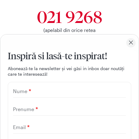
021 9268
(apelabil din orice retea
nationala, fixa sau mobila)
Inspiră si lasă-te inspirat!
Facebook
Youtube
LinkedIn
Instagram
Aboneazǎ-te la newsletter și vei gǎsi in inbox doar noutǎți
care te intereseazǎ!
UTILE
Nume
CONTACT
REGINA MARIA
Prenume
Email