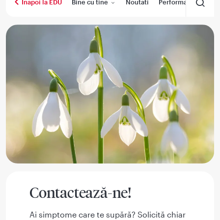
Bine cu tine
Noutati
Performanta medica
Inapoi la EDU
Contactează-ne!
Ai simptome care te supără? Solicită chiar