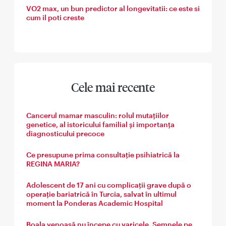
VO2 max, un bun predictor al longevitatii: ce este si
cum il poti creste
Cele mai recente
Cancerul mamar masculin: rolul mutațiilor
genetice, al istoricului familial și importanța
diagnosticului precoce
Ce presupune prima consultație psihiatrică la
REGINA MARIA?
Adolescent de 17 ani cu complicații grave după o
operație bariatrică în Turcia, salvat în ultimul
moment la Ponderas Academic Hospital
Boala venoasă nu începe cu varicele. Semnele pe