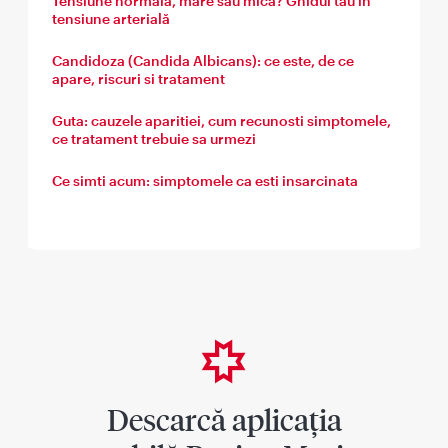
Tensiune normală, mare sau mică? Ghidul tău în
tensiune arterială
Candidoza (Candida Albicans): ce este, de ce
apare, riscuri si tratament
Guta: cauzele aparitiei, cum recunosti simptomele,
ce tratament trebuie sa urmezi
Ce simti acum: simptomele ca esti insarcinata
Descarcă aplicația