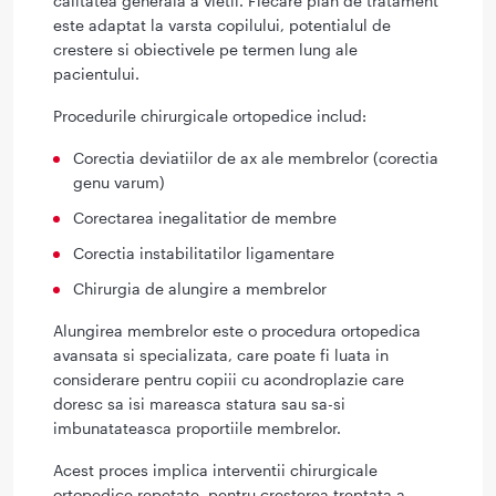
calitatea generala a vietii. Fiecare plan de tratament
este adaptat la varsta copilului, potentialul de
crestere si obiectivele pe termen lung ale
pacientului.
Procedurile chirurgicale ortopedice includ:
Corectia deviatiilor de ax ale membrelor (corectia
genu varum)
Corectarea inegalitatior de membre
Corectia instabilitatilor ligamentare
Chirurgia de alungire a membrelor
Alungirea membrelor este o procedura ortopedica
avansata si specializata, care poate fi luata in
considerare pentru copiii cu acondroplazie care
doresc sa isi mareasca statura sau sa-si
imbunatateasca proportiile membrelor.
Acest proces implica interventii chirurgicale
ortopedice repetate, pentru cresterea treptata a