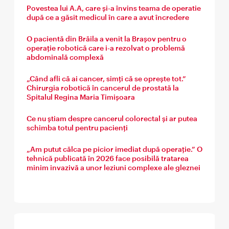
Povestea lui A.A, care și-a învins teama de operatie
după ce a găsit medicul în care a avut încredere
O pacientă din Brăila a venit la Brașov pentru o
operație robotică care i-a rezolvat o problemă
abdominală complexă
„Când afli că ai cancer, simți că se oprește tot.”
Chirurgia robotică în cancerul de prostată la
Spitalul Regina Maria Timișoara
Ce nu știam despre cancerul colorectal și ar putea
schimba totul pentru pacienți
„Am putut călca pe picior imediat după operație.” O
tehnică publicată în 2026 face posibilă tratarea
minim invazivă a unor leziuni complexe ale gleznei