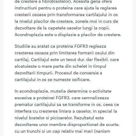
de crestere a fibroblastelor). Aceasta gena ofera
instructiuni pentru o proteina care ajuta la reglarea
cresterii osoase prin transformarea cartilajului in os
la nivelul placilor de crestere, zonele moi in curs de
dezvoltare de la capetele oaselor lungi la copii.
Acondroplazia este o displazie a placilor de crestere.
Studiile au aratat ca proteina FGFR3 regleaza
cresterea osoasa prin limitarea formarii osului din
cartilaj. Cartilajul este un tesut dur, dar flexibil, care
alcatuieste o mare parte din schelet in timpul
dezvoltarii timpurii. Procesul de conversie a
cartilajului in os se numeste osificare.
In acondroplazie, mutatia determina o activitate
excesiva a proteinei FGFR3, care semnalizeaza
prematur cartilajului sa se transforme in os, ceea ce
interfera cu cresterea liniara a oaselor, in special la
nivelul bratelor si picioarelor. Rezultatul este
dezvoltarea unor membre disproportionat de scurte,
cu un trunchi si un cap relativ mai mari (nanism