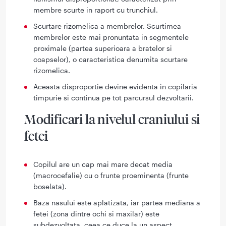
membre scurte in raport cu trunchiul.
Scurtare rizomelica a membrelor. Scurtimea
membrelor este mai pronuntata in segmentele
proximale (partea superioara a bratelor si
coapselor), o caracteristica denumita scurtare
rizomelica.
Aceasta disproportie devine evidenta in copilaria
timpurie si continua pe tot parcursul dezvoltarii.
Modificari la nivelul craniului si
fetei
Copilul are un cap mai mare decat media
(macrocefalie) cu o frunte proeminenta (frunte
boselata).
Baza nasului este aplatizata, iar partea mediana a
fetei (zona dintre ochi si maxilar) este
subdezvoltata, ceea ce duce la un aspect