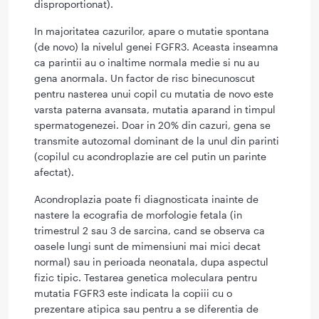
disproportionat).
In majoritatea cazurilor, apare o mutatie spontana
(de novo) la nivelul genei FGFR3. Aceasta inseamna
ca parintii au o inaltime normala medie si nu au
gena anormala. Un factor de risc binecunoscut
pentru nasterea unui copil cu mutatia de novo este
varsta paterna avansata, mutatia aparand in timpul
spermatogenezei. Doar in 20% din cazuri, gena se
transmite autozomal dominant de la unul din parinti
(copilul cu acondroplazie are cel putin un parinte
afectat).
Acondroplazia poate fi diagnosticata inainte de
nastere la ecografia de morfologie fetala (in
trimestrul 2 sau 3 de sarcina, cand se observa ca
oasele lungi sunt de mimensiuni mai mici decat
normal) sau in perioada neonatala, dupa aspectul
fizic tipic. Testarea genetica moleculara pentru
mutatia FGFR3 este indicata la copiii cu o
prezentare atipica sau pentru a se diferentia de