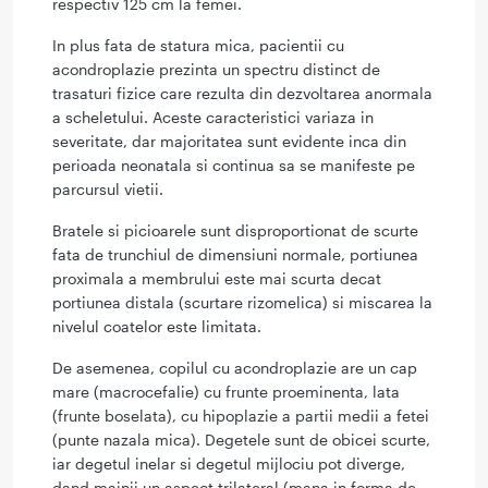
respectiv 125 cm la femei.
In plus fata de statura mica, pacientii cu
acondroplazie prezinta un spectru distinct de
trasaturi fizice care rezulta din dezvoltarea anormala
a scheletului. Aceste caracteristici variaza in
severitate, dar majoritatea sunt evidente inca din
perioada neonatala si continua sa se manifeste pe
parcursul vietii.
Bratele si picioarele sunt disproportionat de scurte
fata de trunchiul de dimensiuni normale, portiunea
proximala a membrului este mai scurta decat
portiunea distala (scurtare rizomelica) si miscarea la
nivelul coatelor este limitata.
De asemenea, copilul cu acondroplazie are un cap
mare (macrocefalie) cu frunte proeminenta, lata
(frunte boselata), cu hipoplazie a partii medii a fetei
(punte nazala mica). Degetele sunt de obicei scurte,
iar degetul inelar si degetul mijlociu pot diverge,
dand mainii un aspect trilateral (mana in forma de