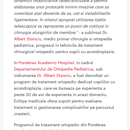
dinamicii modificarilor osteo-articulare a permis
elaborarea unor protocale minim-invazive care sa
corecteze atat devierile de ax, cat si instabilitatile
ligamentare. In viitorul apropiat utilizarea tijelor
telescopice va reprezenta un punct de cotitura in
chirurgia alungirilor de membre.”
- a subliniat Dr.
Albert Stanciu
, medic primar chirurgie si ortopedie
pediatrica, progresul in tehnicile de tratament
chirurgical ortopedic pentru copiii cu acondroplazie.
In
Ponderas Academic Hospital
, in cadrul
Departamentului de Ortopedie Pediatrica
, sub
indrumarea
Dr. Albert Stanciu
, a fost dezvoltat un
program de tratament ortopedic dedicat copiiilor cu
acondroplazie, care se bazeaza pe experienta a
peste 20 de ani de experienta in acest domeniu.
Echipa medicala ofera suport pentru evaluare,
tratament si gestionarea complicatiilor pe parcursul
cresterii.
Programul de tratament ortopedic din Ponderas