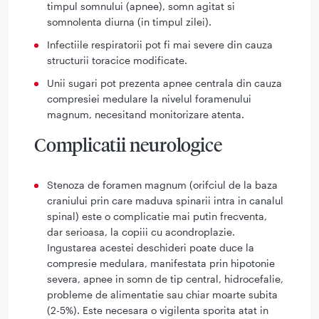
timpul somnului (apnee), somn agitat si
somnolenta diurna (in timpul zilei).
Infectiile respiratorii pot fi mai severe din cauza
structurii toracice modificate.
Unii sugari pot prezenta apnee centrala din cauza
compresiei medulare la nivelul foramenului
magnum, necesitand monitorizare atenta.
Complicatii neurologice
Stenoza de foramen magnum (orifciul de la baza
craniului prin care maduva spinarii intra in canalul
spinal) este o complicatie mai putin frecventa,
dar serioasa, la copiii cu acondroplazie.
Ingustarea acestei deschideri poate duce la
compresie medulara, manifestata prin hipotonie
severa, apnee in somn de tip central, hidrocefalie,
probleme de alimentatie sau chiar moarte subita
(2-5%). Este necesara o vigilenta sporita atat in