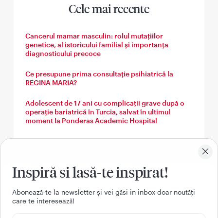
Cele mai recente
Cancerul mamar masculin: rolul mutațiilor
genetice, al istoricului familial și importanța
diagnosticului precoce
Ce presupune prima consultație psihiatrică la
REGINA MARIA?
Adolescent de 17 ani cu complicații grave după o
operație bariatrică în Turcia, salvat în ultimul
moment la Ponderas Academic Hospital
Boala venoasă nu începe cu varicele. Semnele pe
care mulți pacienți le ignoră ani la rând
Inspiră si lasă-te inspirat!
Povestea lui A.A, care și-a învins teama de operatie
după ce a găsit medicul în care a avut încredere
Aboneazǎ-te la newsletter și vei gǎsi in inbox doar noutǎți
O pacientă din Brăila a venit la Brașov pentru o
care te intereseazǎ!
operație robotică care i-a rezolvat o problemă
abdominală complexă