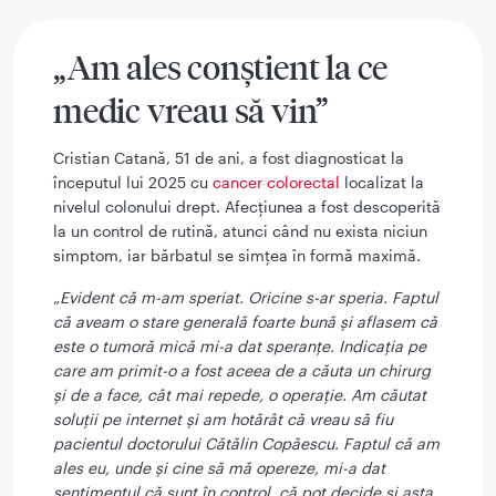
„Am ales conștient la ce
medic vreau să vin”
Cristian Catană, 51 de ani, a fost diagnosticat la
începutul lui 2025 cu
cancer colorectal
localizat la
nivelul colonului drept. Afecțiunea a fost descoperită
la un control de rutină, atunci când nu exista niciun
simptom, iar bărbatul se simțea în formă maximă.
„
Evident că m-am speriat. Oricine s-ar speria. Faptul
că aveam o stare generală foarte bună și aflasem că
este o tumoră mică mi-a dat speranțe. Indicația pe
care am primit-o a fost aceea de a căuta un chirurg
și de a face, cât mai repede, o operație. Am căutat
soluții pe internet și am hotărât că vreau să fiu
pacientul doctorului Cătălin Copăescu. Faptul că am
ales eu, unde și cine să mă opereze, mi-a dat
sentimentul că sunt în control, că pot decide și asta