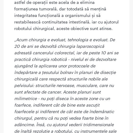
astfel de operații este acela de a elimina
formațiunea tumorală, dar totodată să mențină
integritatea funcțională a organismului și să
restabilească continuitatea intestinală, iar cu ajutorul
robotului chirurgical, aceste obiective sunt atinse.
„Acum chirurgia e evoluat, tehnologia e evoluat. De
20 de ani se dezvoltă chirurgia laparoscopică
adresată cancerului colorectal, iar de peste 10 ani se
practică chirurgia robotică - nivelul ei de dezvoltare
ajungând la aplicarea unor protocoale de
îndepărtare a țesutului bolnav în planuri de disecție
chirurgicală care respectă structurile nobile ale
pelvisului: structurile nervoase, musculare, care nu
sunt afectate de cancer. Aceste planuri sunt
milimetrice - nu poți diseca în aceste zone cu un
foarfece, indiferent cât de bine este ascuțit
foarfecele și indiferent de cât este de îndemânatic
chirurgul, pentru că nu poți vedea foarte bine în
adâncime. Însă, cu ajutorul vederii tridimensionale
de înaltă rezoluție a robotului, cu instrumentele sale