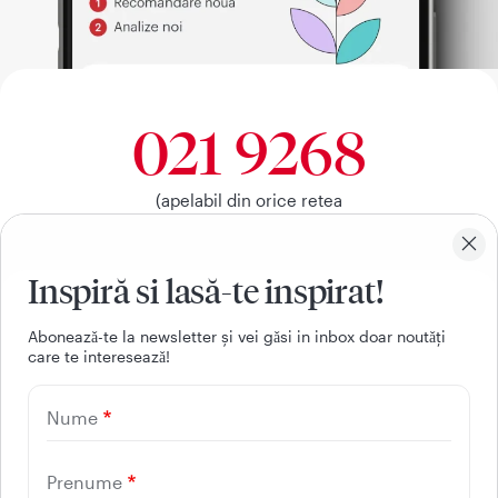
021 9268
(apelabil din orice retea
nationala, fixa sau mobila)
Inspiră si lasă-te inspirat!
Facebook
Youtube
LinkedIn
Instagram
Aboneazǎ-te la newsletter și vei gǎsi in inbox doar noutǎți
care te intereseazǎ!
UTILE
Nume
CONTACT
REGINA MARIA
Prenume