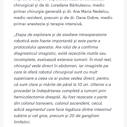
chirurgical și de dr. Loredana Bărbulescu, medic
primar chirurgie generală și dr. Ana Maria Nedelcu,
medic rezident, precum și de dr. Oana Dobre, medic
primar anestezie și terapie intensivă.
„Etapa de explorare și de stadiere intraoperatorie
robotică este foarte importantă și este parte a
protocolului operator. Are rolul de a confirma
diagnosticul imagistic, evită rezecțiile inutile sau
incomplete, evaluează extensia tumorii. În mod real,
chirurgul vede direct în abdomen, iar imaginile pe
care le oferă robotul chirurgical sunt cu mult
superioare a ceea ce ar putea vedea direct, pentru
că sunt clare și mărite de până la 10 ori. Ulterior s-a
procedat la îndepărtarea completă a tumorii prin
hemicolectomie dreaptă. Au fost rezecate o parte
din colonul transvers, colonul ascendent, cecul,
adică segmentul care face legătura dintre intestinul
subțire și cel gros, precum și 20 de ganglioni
limfatici.