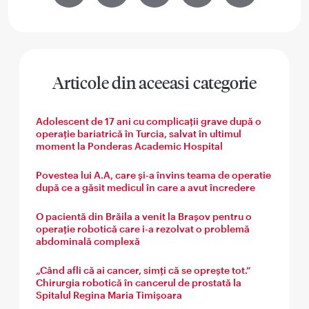
Facebook
WhatsApp
Messenger
Email
Share
Articole din aceeasi categorie
Adolescent de 17 ani cu complicații grave după o
operație bariatrică în Turcia, salvat în ultimul
moment la Ponderas Academic Hospital
Povestea lui A.A, care și-a învins teama de operatie
după ce a găsit medicul în care a avut încredere
O pacientă din Brăila a venit la Brașov pentru o
operație robotică care i-a rezolvat o problemă
abdominală complexă
„Când afli că ai cancer, simți că se oprește tot.”
Chirurgia robotică în cancerul de prostată la
Spitalul Regina Maria Timișoara