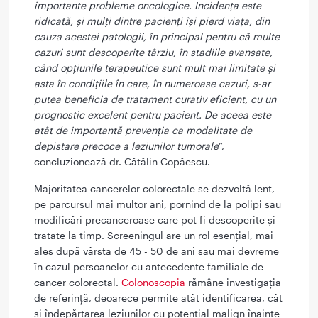
importante probleme oncologice. Incidența este
ridicată, și mulți dintre pacienți își pierd viața, din
cauza acestei patologii, în principal pentru că multe
cazuri sunt descoperite târziu, în stadiile avansate,
când opțiunile terapeutice sunt mult mai limitate și
asta în condițiile în care, în numeroase cazuri, s-ar
putea beneficia de tratament curativ eficient, cu un
prognostic excelent pentru pacient. De aceea este
atât de importantă prevenția ca modalitate de
depistare precoce a leziunilor tumorale
”,
concluzionează dr. Cătălin Copăescu.
Majoritatea cancerelor colorectale se dezvoltă lent,
pe parcursul mai multor ani, pornind de la polipi sau
modificări precanceroase care pot fi descoperite și
tratate la timp. Screeningul are un rol esențial, mai
ales după vârsta de 45 - 50 de ani sau mai devreme
în cazul persoanelor cu antecedente familiale de
cancer colorectal.
Colonoscopia
rămâne investigația
de referință, deoarece permite atât identificarea, cât
și îndepărtarea leziunilor cu potențial malign înainte