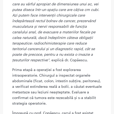
care au vârful apropiat de dimensiunea unui ac, vei
putea diseca într-un spațiu care are câțiva cm cubi.
Azi putem face intervenții chirurgicale care
îndepărtează rectul bolnav de cancer, prezervând
musculatura și nervii responsabili de funcția
canalului anal, de evacuare a materiilor fecale pe
calea naturală, dacă îndeplinim câteva obligații
terapeutice: radiochimioterapie care reduce
teritoriul cancerului și un diagnostic rapid, cât se
poate de precoce, pentru a nu exista o invazie a
țesuturilor respective“
, explică dr. Copăescu.
Prima etapă a operației a fost explorarea
intraoperatorie. Chirurgul a inspectat organele
abdominale (ficat, colon, intestin subțire, peritoneu),
a verificat extinderea reală a bolii, a căutat eventuale
metastaze sau leziuni neașteptate. Evaluare a
confirmat că tumora este rezecabilă și s-a stabilit
strategia operatorie.
Împreună cu prof. Copăescu, cazul a fost asistat