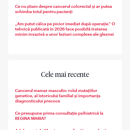
Ce nu știam despre cancerul colorectal și ar putea
schimba totul pentru pacienți
„Am putut călca pe picior imediat după operație.” O
tehnică publicată în 2026 face posibilă tratarea
minim invazivă a unor leziuni complexe ale gleznei
Cele mai recente
Cancerul mamar masculin: rolul mutațiilor
genetice, al istoricului familial și importanța
diagnosticului precoce
Ce presupune prima consultație psihiatrică la
REGINA MARIA?