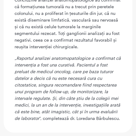
că formațiunea tumorală nu a trecut prin peretele
colonului, nu a proliferat în țesuturile din jur, că nu
există diseminare limfatică, vasculară sau nervoasă
și că nu există celule tumorale la marginile
segmentului rezecat. Toți ganglionii analizați au fost
negativi, ceea ce a confirmat rezultatul favorabil și
reușita intervenției chirurgicale.
„
Raportul analizei anatomopatologice a confirmat că
intervenția a fost una curativă. Pacientul a fost
preluat de medicul oncolog, care pe baza tuturor
datelor a decis că nu este necesară cura cu
citostatice, singura recomandare fiind respectarea
unui program de follow-up, de monitorizare, la
intervale regulate. Și, din câte știu de la colegii mei
medici, la un an de la intervenție, investigațiile arată
că este bine, atât imagistic, cât și în urma evaluării
de laborator
”, completează dr. Loredana Bărbulescu.