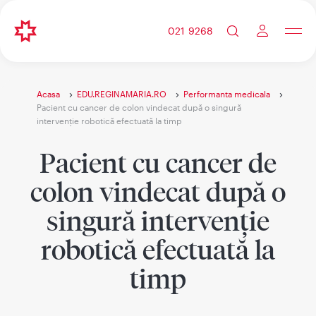
021 9268
Acasa
EDU.REGINAMARIA.RO
Performanta medicala
Pacient cu cancer de colon vindecat după o singură
intervenție robotică efectuată la timp
Pacient cu cancer de
colon vindecat după o
singură intervenție
robotică efectuată la
timp