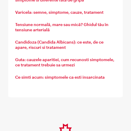
Varicela: semne, simptome, cauze, tratament
Tensiune normală, mare sau mică? Ghidul tău în
tensiune arterială
Candidoza (Candida Albicans): ce este, de ce
apare, riscuri si tratament
Guta: cauzele aparitiei, cum recunosti simptomele,
ce tratament trebuie sa urmezi
Ce simti acum: simptomele ca esti insarcinata