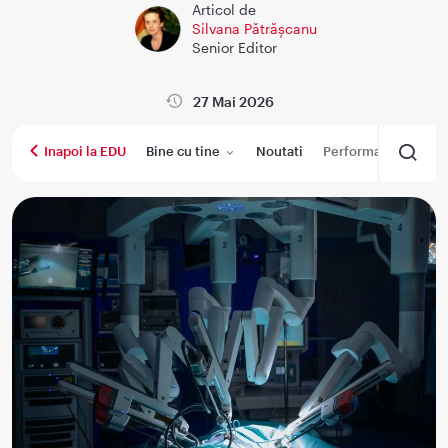
Articol de
Silvana Pătrăşcanu
Senior Editor
27 Mai 2026
Bine cu tine
Noutati
Performanta medica
Inapoi la EDU