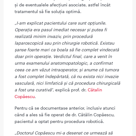
și de eventualele afecțiuni asociate, astfel încât
tratamentul să fie soluția optimă.
„
I-am explicat pacientului care sunt opțiunile.
Operația era pasul imediat necesar și putea fi
realizată minim invaziv, prin procedură
laparoscopică sau prin chirurgie robotică. Existau
șanse foarte mari ca boala să fie complet vindecată
doar prin operație. Verdictul final, care a venit în
urma examenului anatomopatologic, a confirmat
ceea ce am văzut intraoperator, și anume că tumora
a fost complet îndepărtată, că nu exista nici invazie
vasculară, nici limfatică și că procedura chirurgicală
a fost una curativă
”, explică prof. dr.
Cătalin
Copăescu
.
Pentru că se documentase anterior, inclusiv atunci
când a ales să fie operat de dr. Cătălin Copăescu,
pacientul a optat pentru procedura robotică.
„
Doctorul Copăescu mi-a desenat ce urmează să