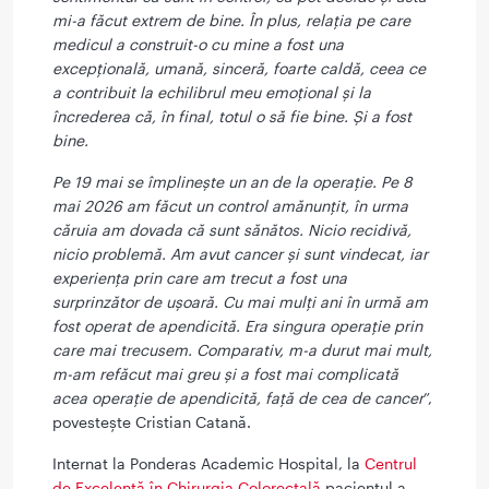
mi-a făcut extrem de bine. În plus, relația pe care
medicul a construit-o cu mine a fost una
excepțională, umană, sinceră, foarte caldă, ceea ce
a contribuit la echilibrul meu emoțional și la
încrederea că, în final, totul o să fie bine. Și a fost
bine.
Pe 19 mai se împlinește un an de la operație. Pe 8
mai 2026 am făcut un control amănunțit, în urma
căruia am dovada că sunt sănătos. Nicio recidivă,
nicio problemă. Am avut cancer și sunt vindecat, iar
experiența prin care am trecut a fost una
surprinzător de ușoară. Cu mai mulți ani în urmă am
fost operat de apendicită. Era singura operație prin
care mai trecusem. Comparativ, m-a durut mai mult,
m-am refăcut mai greu și a fost mai complicată
acea operație de apendicită, față de cea de cancer
”,
povestește Cristian Catană.
Internat la Ponderas Academic Hospital, la
Centrul
de Excelență în Chirurgia Colorectală
pacientul a