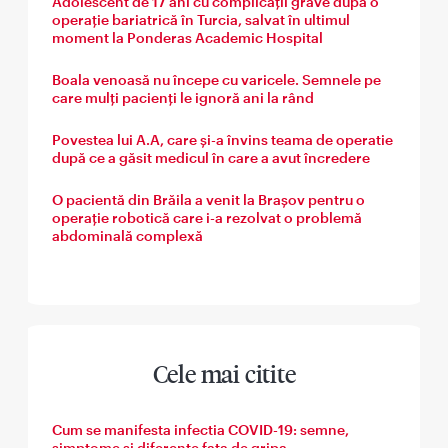
Adolescent de 17 ani cu complicații grave după o
operație bariatrică în Turcia, salvat în ultimul
moment la Ponderas Academic Hospital
Boala venoasă nu începe cu varicele. Semnele pe
care mulți pacienți le ignoră ani la rând
Povestea lui A.A, care și-a învins teama de operatie
după ce a găsit medicul în care a avut încredere
O pacientă din Brăila a venit la Brașov pentru o
operație robotică care i-a rezolvat o problemă
abdominală complexă
Cele mai citite
Cum se manifesta infectia COVID-19: semne,
simptome si diferente fata de gripa