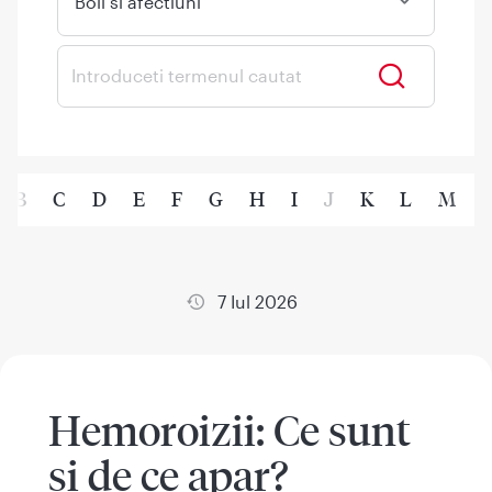
Boli si afectiuni
B
C
D
E
F
G
H
I
J
K
L
M
7 Iul 2026
Hemoroizii: Ce sunt
și de ce apar?