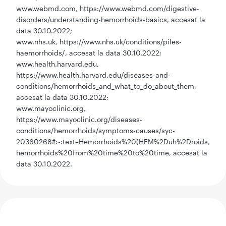
www.webmd.com, https://www.webmd.com/digestive-
disorders/understanding-hemorrhoids-basics, accesat la
data 30.10.2022;
www.nhs.uk, https://www.nhs.uk/conditions/piles-
haemorrhoids/, accesat la data 30.10.2022;
www.health.harvard.edu,
https://www.health.harvard.edu/diseases-and-
conditions/hemorrhoids_and_what_to_do_about_them,
accesat la data 30.10.2022;
www.mayoclinic.org,
https://www.mayoclinic.org/diseases-
conditions/hemorrhoids/symptoms-causes/syc-
20360268#:~:text=Hemorrhoids%20(HEM%2Duh%2Droids,
hemorrhoids%20from%20time%20to%20time, accesat la
data 30.10.2022.