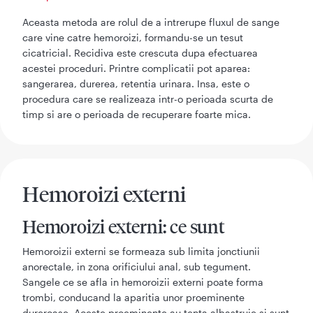
Aceasta metoda are rolul de a intrerupe fluxul de sange
care vine catre hemoroizi, formandu-se un tesut
cicatricial. Recidiva este crescuta dupa efectuarea
acestei proceduri. Printre complicatii pot aparea:
sangerarea, durerea, retentia urinara. Insa, este o
procedura care se realizeaza intr-o perioada scurta de
timp si are o perioada de recuperare foarte mica.
Hemoroizi externi
Hemoroizi externi: ce sunt
Hemoroizii externi se formeaza sub limita jonctiunii
anorectale, in zona orificiului anal, sub tegument.
Sangele ce se afla in hemoroizii externi poate forma
trombi, conducand la aparitia unor proeminente
dureroase. Aceste proeminente au tenta albastruie si sunt