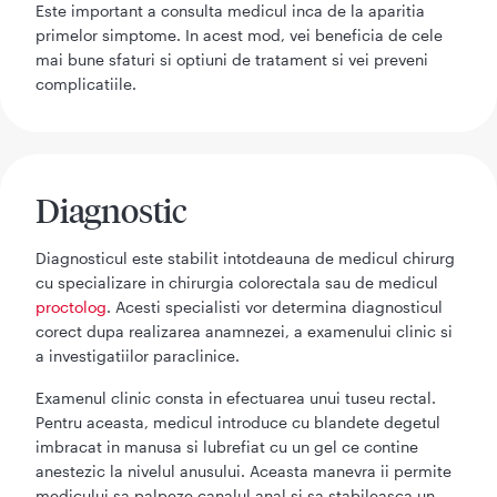
Este important a consulta medicul inca de la aparitia
primelor simptome. In acest mod, vei beneficia de cele
mai bune sfaturi si optiuni de tratament si vei preveni
complicatiile.
Diagnostic
Diagnosticul este stabilit intotdeauna de medicul chirurg
cu specializare in chirurgia colorectala sau de medicul
proctolog
. Acesti specialisti vor determina diagnosticul
corect dupa realizarea anamnezei, a examenului clinic si
a investigatiilor paraclinice.
Examenul clinic consta in efectuarea unui tuseu rectal.
Pentru aceasta, medicul introduce cu blandete degetul
imbracat in manusa si lubrefiat cu un gel ce contine
anestezic la nivelul anusului. Aceasta manevra ii permite
medicului sa palpeze canalul anal si sa stabileasca un