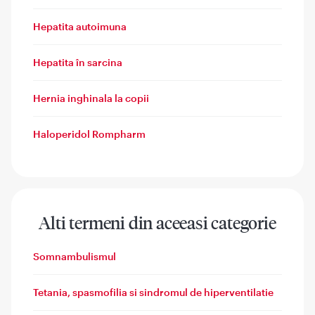
Hepatita autoimuna
Hepatita în sarcina
Hernia inghinala la copii
Haloperidol Rompharm
Alti termeni din aceeasi categorie
Somnambulismul
Tetania, spasmofilia si sindromul de hiperventilatie