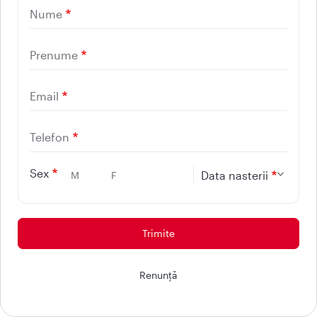
Nume
Prenume
Email
Telefon
Sex
Data nasterii
M
F
Ai nevoie de ajutor? Discuta cu
Renunţă
Maria!
021 9268