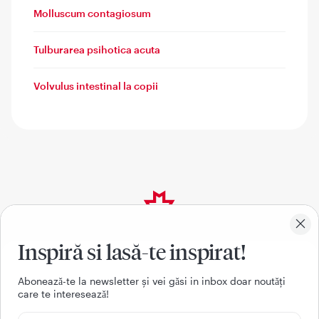
Molluscum contagiosum
Tulburarea psihotica acuta
Volvulus intestinal la copii
Descarcă aplicația
Inspiră si lasă-te inspirat!
mobilă Regina Maria
Aboneazǎ-te la newsletter și vei gǎsi in inbox doar noutǎți
care te intereseazǎ!