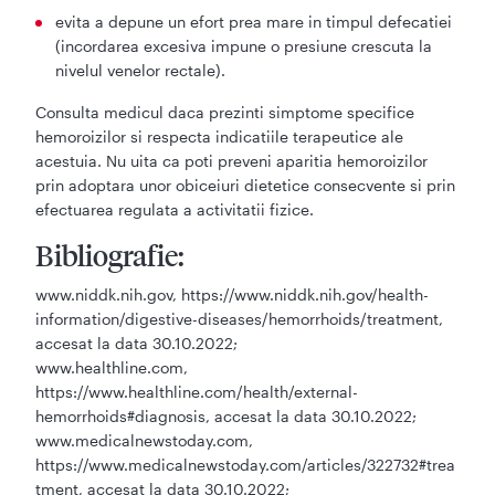
evita a depune un efort prea mare in timpul defecatiei
(incordarea excesiva impune o presiune crescuta la
nivelul venelor rectale).
Consulta medicul daca prezinti simptome specifice
hemoroizilor si respecta indicatiile terapeutice ale
acestuia. Nu uita ca poti preveni aparitia hemoroizilor
prin adoptara unor obiceiuri dietetice consecvente si prin
efectuarea regulata a activitatii fizice.
Bibliografie:
www.niddk.nih.gov, https://www.niddk.nih.gov/health-
information/digestive-diseases/hemorrhoids/treatment,
accesat la data 30.10.2022;
www.healthline.com,
https://www.healthline.com/health/external-
hemorrhoids#diagnosis, accesat la data 30.10.2022;
www.medicalnewstoday.com,
https://www.medicalnewstoday.com/articles/322732#trea
tment, accesat la data 30.10.2022;