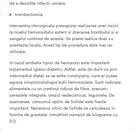
de a dezvolta infectii urinare.
trombectomia;
Interventia chirurgicala presupune realizarea unei incizii
la nivelul hemoroidului extern si drenarea trombului si a
sangelui continut de acesta. Se poate realiza doar cu
anestezie locala. Acest tip de procedura este mai rar
utilizata.
In cazul ambelor tipuri de hemoroizi este important
tratamentul igieno-dietetic. Astfel, este de dorit ca prin
intermediul dietei sa se evite constipatia, care ar putea
agrava simptomatologia bolii hemoroidale. Sunt indicate
alimentele cu un continut ridicat de fibre, precum:
cerealele integrale, orezul nedecorticat, legumele. De
asemenea, consumul optim de lichide este foarte
important. Necesarul zilnic de lichide se calculeaza in
functie de greutate, inmultind numarul de kilograme cu
0,5.