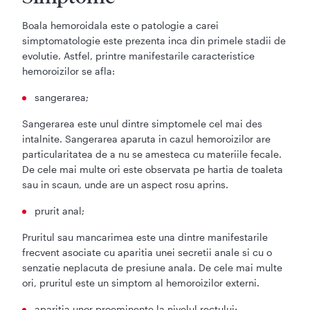
Boala hemoroidala este o patologie a carei
simptomatologie este prezenta inca din primele stadii de
evolutie. Astfel, printre manifestarile caracteristice
hemoroizilor se afla:
sangerarea;
Sangerarea este unul dintre simptomele cel mai des
intalnite. Sangerarea aparuta in cazul hemoroizilor are
particularitatea de a nu se amesteca cu materiile fecale.
De cele mai multe ori este observata pe hartia de toaleta
sau in scaun, unde are un aspect rosu aprins.
prurit anal;
Pruritul sau mancarimea este una dintre manifestarile
frecvent asociate cu aparitia unei secretii anale si cu o
senzatie neplacuta de presiune anala. De cele mai multe
ori, pruritul este un simptom al hemoroizilor externi.
aparitia unor proeminente la nivelul rectului;