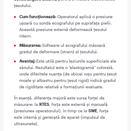
țesutului.
Cum funcționează:
Operatorul aplică o presiune
ușoară cu sonda ecografului pe suprafața pielii.
Această presiune externă deformează țesutul
intern.
Măsurarea:
Software-ul ecografului măsoară
gradul de deformare (strain) al țesutului.
Avantaj:
Este utilă pentru leziunile superficiale ale
sânului. Rezultatul este o "elastogramă" colorată,
unde diferitele nuanțe (de obicei roșu pentru țesut
moale și albastru pentru țesut rigid) indică gradul
de rigiditate relativă a formațiunii evaluate.
În esență, diferența majoră este sursa forței de
măsurare: la
RTES
, forța este externă și manuală
(presiunea operatorului), în timp ce la
SWE
, forța
este internă și generată de aparat (impulsul de
ultrasunete).