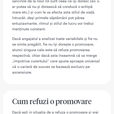
sarcinile de la noul rol sunt ceea ce își doresc (ex: s-
ar putea să nu-și dorească să conducă o echipă
mare etc.) și cum le va afecta asta stilul de viață,
întrucât, deși primele săptămâni pot părea
entuziasmante, ritmul și stilul de lucru vor trebui
menținute constant.
Dacă angajatul a analizat toate variabilele și fie nu
se simte pregătit, fie nu își dorește o promovare,
atunci singura cale este să refuze promovarea
respectivă, chiar dacă asta înseamnă că va merge
„împotriva curentului” care spune aproape universal
că o carieră de succes se bazează exclusiv pe
ascensiune.
Cum refuzi o promovare
Dacă ești in situația de a refuza o promovare și vrei