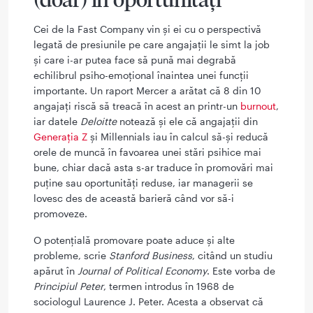
Cei de la Fast Company vin și ei cu o perspectivă
legată de presiunile pe care angajații le simt la job
și care i-ar putea face să pună mai degrabă
echilibrul psiho-emoțional înaintea unei funcții
importante. Un raport Mercer a arătat că 8 din 10
angajați riscă să treacă în acest an printr-un
burnout
,
iar datele
Deloitte
notează și ele că angajații din
Generația Z
și Millennials iau în calcul să-și reducă
orele de muncă în favoarea unei stări psihice mai
bune, chiar dacă asta s-ar traduce în promovări mai
puține sau oportunități reduse, iar managerii se
lovesc des de această barieră când vor să-i
promoveze.
O potențială promovare poate aduce și alte
probleme, scrie
Stanford Business
, citând un studiu
apărut în
Journal of Political Economy
. Este vorba de
Principiul Peter
, termen introdus în 1968 de
sociologul Laurence J. Peter. Acesta a observat că