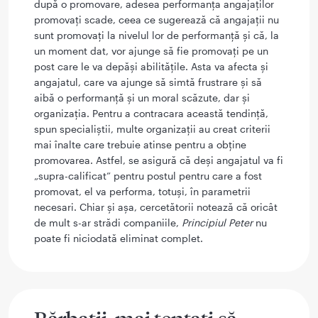
după o promovare, adesea performanța angajaților
promovați scade, ceea ce sugerează că angajații nu
sunt promovați la nivelul lor de performanță și că, la
un moment dat, vor ajunge să fie promovați pe un
post care le va depăși abilitățile. Asta va afecta și
angajatul, care va ajunge să simtă frustrare și să
aibă o performanță și un moral scăzute, dar și
organizația. Pentru a contracara această tendință,
spun specialiștii, multe organizații au creat criterii
mai înalte care trebuie atinse pentru a obține
promovarea. Astfel, se asigură că deși angajatul va fi
„supra-calificat” pentru postul pentru care a fost
promovat, el va performa, totuși, în parametrii
necesari. Chiar și așa, cercetătorii notează că oricât
de mult s-ar strădi companiile,
Principiul Peter
nu
poate fi niciodată eliminat complet.