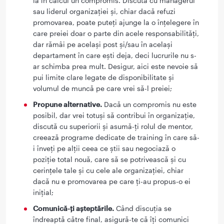
ia în calcul un compromis. Discută cu managerul
sau liderul organizației și, chiar dacă refuzi
promovarea, poate puteți ajunge la o înțelegere în
care preiei doar o parte din acele responsabilități,
dar rămâi pe același post și/sau în același
departament în care ești deja, deci lucrurile nu s-
ar schimba prea mult. Desigur, aici este nevoie să
pui limite clare legate de disponibilitate și
volumul de muncă pe care vrei să-l preiei;
Propune alternative.
Dacă un compromis nu este
posibil, dar vrei totuși să contribui în organizație,
discută cu superiorii și asumă-ți rolul de mentor,
creează programe dedicate de training în care să-
i înveți pe alții ceea ce știi sau negociază o
poziție total nouă, care să se potrivească și cu
cerințele tale și cu cele ale organizației, chiar
dacă nu e promovarea pe care ți-au propus-o ei
inițial;
Comunică-ți așteptările.
Când discuția se
îndreaptă către final, asigură-te că îți comunici