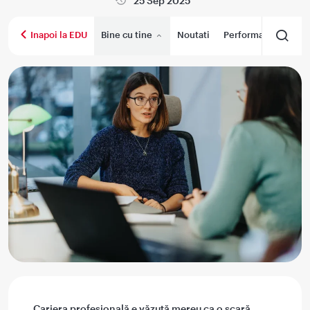
25 Sep 2025
Bine cu tine
Noutati
Performanta medica
Inapoi la EDU
Cariera profesională e văzută mereu ca o scară