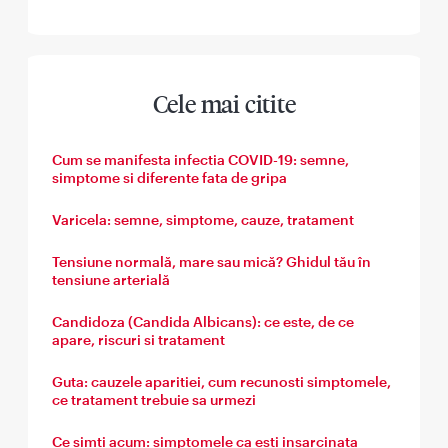
Cele mai citite
Cum se manifesta infectia COVID-19: semne,
simptome si diferente fata de gripa
Varicela: semne, simptome, cauze, tratament
Tensiune normală, mare sau mică? Ghidul tău în
tensiune arterială
Candidoza (Candida Albicans): ce este, de ce
apare, riscuri si tratament
Guta: cauzele aparitiei, cum recunosti simptomele,
ce tratament trebuie sa urmezi
Ce simti acum: simptomele ca esti insarcinata