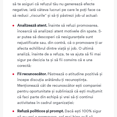
să te asiguri că refuzul tău nu generează efecte
negative, iată câteva lucruri pe care le poți face ca
să reduci „riscurile” și să-ți păstrezi job-ul actual:
Analizează atent.
Înainte să refuzi promovarea,
încearcă să analizezi atent motivele din spate. S-
ar putea să descoperi că nesiguranțele sunt
nejustificate sau, din contră, că o promovare ți-ar
afecta echilibrul dintre viață și job. O ultimă
analiză, înainte de a refuza, te va ajuta să fii mai
sigur pe decizia ta și să fii convins că e una
corectă;
Fii recunoscător.
Păstrează o atitudine pozitivă și
începe discuția arătându-ți recunoștința.
Menționează cât de recunoscător ești companiei
pentru oportunitate și subliniază că ești mulțumit
că faci parte din echipă și vrei să-ți continui
activitatea în cadrul organizației;
Refuză politicos și prompt.
Dacă ești 100% sigur
că nu vrei o promovare, cel mai bine ar fi să