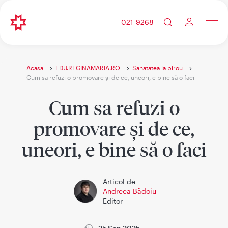
021 9268
Acasa
EDU.REGINAMARIA.RO
Sanatatea la birou
Cum sa refuzi o promovare și de ce, uneori, e bine să o faci
Cum sa refuzi o
promovare și de ce,
uneori, e bine să o faci
Articol de
Andreea Bădoiu
Editor