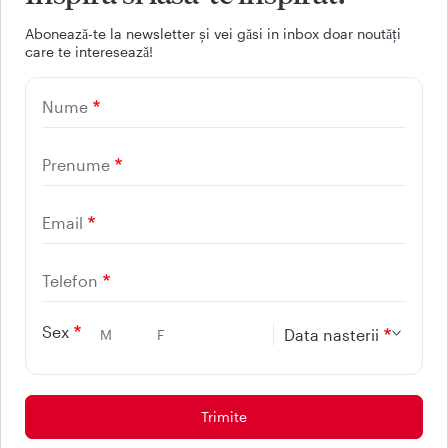
Facebook
Youtube
LinkedIn
Instagram
Aboneazǎ-te la newsletter și vei gǎsi in inbox doar noutǎți
care te intereseazǎ!
UTILE
Nume
CONTACT
REGINA MARIA
Prenume
Email
Telefon
Sex
Data nasterii
M
F
Protectia consumatorilor - ANPC