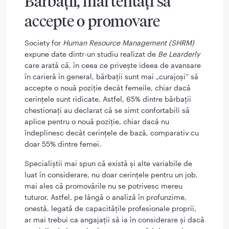
Bărbații, mai tentați să
accepte o promovare
Society for
Human Resource Management (SHRM)
expune date dintr-un studiu realizat de
Be Learderly
care arată că, în ceea ce privește ideea de avansare
în carieră în general, bărbații sunt mai „curajoși” să
accepte o nouă poziție decât femeile, chiar dacă
cerințele sunt ridicate. Astfel, 65% dintre bărbații
chestionați au declarat că se simt confortabili să
aplice pentru o nouă poziție, chiar dacă nu
îndeplinesc decât cerințele de bază, comparativ cu
doar 55% dintre femei.
Specialiștii mai spun că există și alte variabile de
luat în considerare, nu doar cerințele pentru un job,
mai ales că promovările nu se potrivesc mereu
tuturor. Astfel, pe lângă o analiză în profunzime,
onestă, legată de capacitățile profesionale proprii,
ar mai trebui ca angajații să ia în considerare și dacă