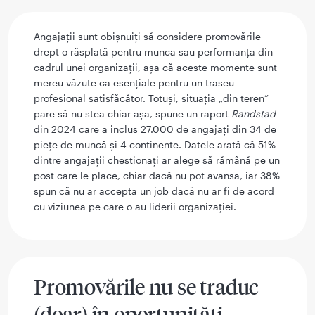
Angajații sunt obișnuiți să considere promovările
drept o răsplată pentru munca sau performanța din
cadrul unei organizații, așa că aceste momente sunt
mereu văzute ca esențiale pentru un traseu
profesional satisfăcător. Totuși, situația „din teren”
pare să nu stea chiar așa, spune un raport
Randstad
din 2024 care a inclus 27.000 de angajați din 34 de
piețe de muncă și 4 continente. Datele arată că 51%
dintre angajații chestionați ar alege să rămână pe un
post care le place, chiar dacă nu pot avansa, iar 38%
spun că nu ar accepta un job dacă nu ar fi de acord
cu viziunea pe care o au liderii organizației.
Promovările nu se traduc
(doar) în oportunități