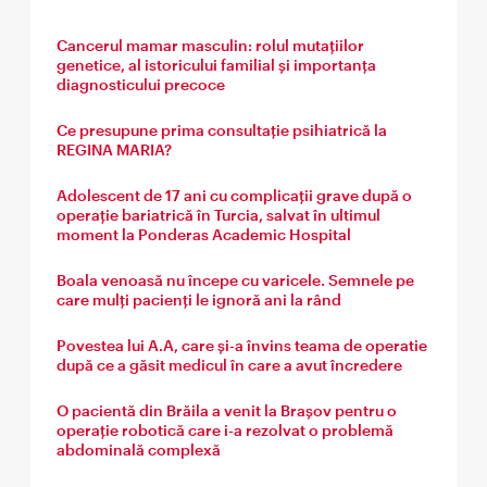
Cancerul mamar masculin: rolul mutațiilor
genetice, al istoricului familial și importanța
diagnosticului precoce
Ce presupune prima consultație psihiatrică la
REGINA MARIA?
Adolescent de 17 ani cu complicații grave după o
operație bariatrică în Turcia, salvat în ultimul
moment la Ponderas Academic Hospital
Boala venoasă nu începe cu varicele. Semnele pe
care mulți pacienți le ignoră ani la rând
Povestea lui A.A, care și-a învins teama de operatie
după ce a găsit medicul în care a avut încredere
O pacientă din Brăila a venit la Brașov pentru o
operație robotică care i-a rezolvat o problemă
abdominală complexă