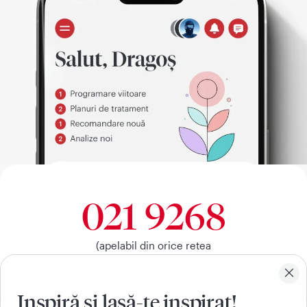
021 9268
(apelabil din orice retea
nationala, fixa sau mobila)
Inspiră si lasă-te inspirat!