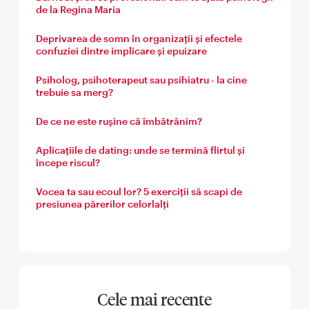
de la Regina Maria
Deprivarea de somn în organizații și efectele
confuziei dintre implicare și epuizare
Psiholog, psihoterapeut sau psihiatru - la cine
trebuie sa merg?
De ce ne este rușine că îmbătrânim?
Aplicațiile de dating: unde se termină flirtul și
începe riscul?
Vocea ta sau ecoul lor? 5 exerciții să scapi de
presiunea părerilor celorlalți
Cele mai recente