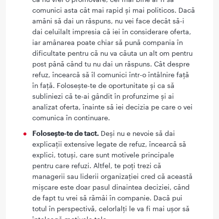
comunici asta cât mai rapid și mai politicos. Dacă
amâni să dai un răspuns, nu vei face decât să-i
dai celuilalt impresia că iei în considerare oferta,
iar amânarea poate chiar să pună compania în
dificultate pentru că nu va căuta un alt om pentru
post până când tu nu dai un răspuns. Cât despre
refuz, încearcă să îl comunici într-o întâlnire față
în față. Folosește-te de oportunitate și ca să
subliniezi că te-ai gândit în profunzime și ai
analizat oferta, înainte să iei decizia pe care o vei
comunica în continuare.
Folosește-te de tact.
Deși nu e nevoie să dai
explicații extensive legate de refuz, încearcă să
explici, totuși, care sunt motivele principale
pentru care refuzi. Altfel, te poți trezi că
managerii sau liderii organizației cred că această
mișcare este doar pasul dinaintea deciziei, când
de fapt tu vrei să rămâi în companie. Dacă pui
totul în perspectivă, celorlalți le va fi mai ușor să