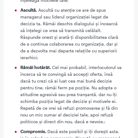
înțeleagă motivele tale;
Ascultă.
Ascultă cu atenție ce are de spus
managerul sau liderul organizației legat de
decizia ta. Rămâi deschis dialogului și încearcă
să înțelegi ce vrea să transmită celălalt.
Răspunde onest și arată-ți disponibilitatea clară
de a continua colaborarea cu organizația, dar și
de a dezvolta mai departe relațiile cu superiorii
ierarhici;
Rămâi hotărât.
Cel mai probabil, interlocutorul va
încerca să te convingă să accepți oferta, însă
dacă tu crezi că ai luat cea mai bună decizie
pentru tine, rămâi ferm pe poziție. Nu adopta o
atitudine agresivă sau prea tranșantă, dar nu îți
schimba poziția legat de decizie și motivele ei.
Repetă de ce vrei să refuzi promovarea și fă din
nou un mic sumar al deciziei tale, apoi refuză
politicos și direct din nou, dacă e nevoie.;
Compromis.
Dacă este posibil și îți dorești asta,