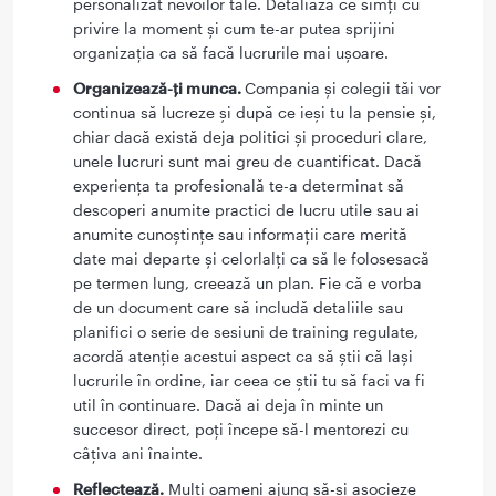
personalizat nevoilor tale. Detaliază ce simți cu
privire la moment și cum te-ar putea sprijini
organizația ca să facă lucrurile mai ușoare.
Organizează-ți munca.
Compania și colegii tăi vor
continua să lucreze și după ce ieși tu la pensie și,
chiar dacă există deja politici și proceduri clare,
unele lucruri sunt mai greu de cuantificat. Dacă
experiența ta profesională te-a determinat să
descoperi anumite practici de lucru utile sau ai
anumite cunoștințe sau informații care merită
date mai departe și celorlalți ca să le folosesacă
pe termen lung, creează un plan. Fie că e vorba
de un document care să includă detaliile sau
planifici o serie de sesiuni de training regulate,
acordă atenție acestui aspect ca să știi că lași
lucrurile în ordine, iar ceea ce știi tu să faci va fi
util în continuare. Dacă ai deja în minte un
succesor direct, poți începe să-l mentorezi cu
câțiva ani înainte.
Reflectează.
Mulți oameni ajung să-și asocieze