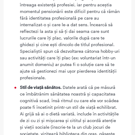
întreaga existență profesiei, iar pentru aceștia
momentul pensionării este dificil pentru că rămân
fără identitatea profesională pe care au
internalizat-o și care le-a dat sens. Încearcă să
reflectezi la asta și să-ți dai seama care sunt
lucrurile care îți plac, valorile după care te
ghidezi și cine ești dincolo de titlul profesional.
Specialiștii spun că dezvoltarea câtorva hobby-uri
sau activități care îți plac (ex: voluntariat într-un
anumit domeniu) ar putea fi o soluție care să te
ajute să gestionezi mai ușor pierderea identității
profesionale.
Stil de viață sănătos.
Datele arată că pe măsură
ce îmbătrânim sănătatea noastră și capacitatea
cognitivă scad, însă ritmul cu care ele vor scădea
poate fi încetinit printr-un stil de viață echilibrat.
Ai grijă să ai o dietă variată, include în activitățile
de zi cu zi și mișcarea și cititul și acordă atenție
și vieții sociale (înscrie-te la un club jocuri de
societate, vizitează biblioteca din oraș, găsește