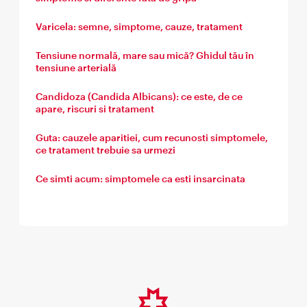
Varicela: semne, simptome, cauze, tratament
Tensiune normală, mare sau mică? Ghidul tău în
tensiune arterială
Candidoza (Candida Albicans): ce este, de ce
apare, riscuri si tratament
Guta: cauzele aparitiei, cum recunosti simptomele,
ce tratament trebuie sa urmezi
Ce simti acum: simptomele ca esti insarcinata