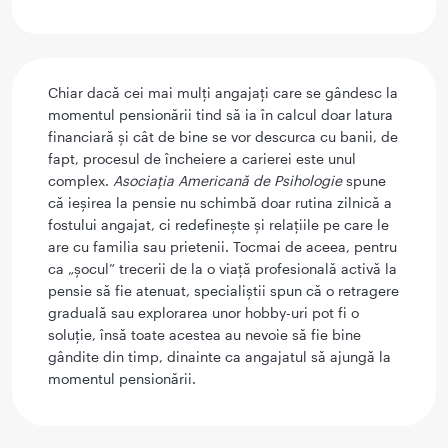
Chiar dacă cei mai mulți angajați care se gândesc la
momentul pensionării tind să ia în calcul doar latura
financiară și cât de bine se vor descurca cu banii, de
fapt, procesul de încheiere a carierei este unul
complex.
Asociația Americană de Psihologie
spune
că ieșirea la pensie nu schimbă doar rutina zilnică a
fostului angajat, ci redefinește și relațiile pe care le
are cu familia sau prietenii. Tocmai de aceea, pentru
ca „șocul” trecerii de la o viață profesională activă la
pensie să fie atenuat, specialiștii spun că o retragere
graduală sau explorarea unor hobby-uri pot fi o
soluție, însă toate acestea au nevoie să fie bine
gândite din timp, dinainte ca angajatul să ajungă la
momentul pensionării.