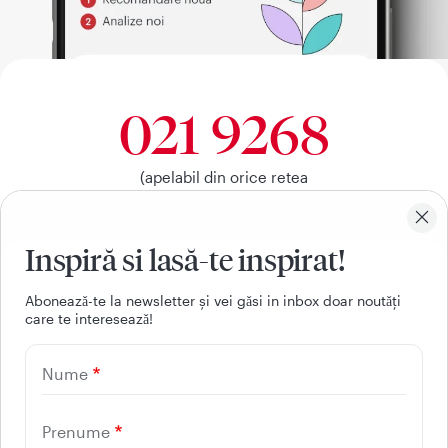
021 9268
(apelabil din orice retea
nationala, fixa sau mobila)
Inspiră si lasă-te inspirat!
Facebook
Youtube
LinkedIn
Instagram
Aboneazǎ-te la newsletter și vei gǎsi in inbox doar noutǎți
care te intereseazǎ!
UTILE
Nume
CONTACT
REGINA MARIA
Prenume