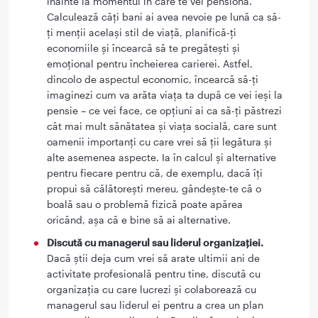
înainte la momentul în care te vei pensiona.
Calculează câți bani ai avea nevoie pe lună ca să-
ți menții același stil de viață, planifică-ți
economiile și încearcă să te pregătești și
emoțional pentru încheierea carierei. Astfel,
dincolo de aspectul economic, încearcă să-ți
imaginezi cum va arăta viața ta după ce vei ieși la
pensie – ce vei face, ce opțiuni ai ca să-ți păstrezi
cât mai mult sănătatea și viața socială, care sunt
oamenii importanți cu care vrei să ții legătura și
alte asemenea aspecte. Ia în calcul și alternative
pentru fiecare pentru că, de exemplu, dacă îți
propui să călătorești mereu, gândește-te că o
boală sau o problemă fizică poate apărea
oricând, așa că e bine să ai alternative.
Discută cu managerul sau liderul organizației.
Dacă știi deja cum vrei să arate ultimii ani de
activitate profesională pentru tine, discută cu
organizația cu care lucrezi și colaborează cu
managerul sau liderul ei pentru a crea un plan