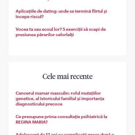
Aplicațiile de dating: unde se termină flirtul și
începe riscul?
Vocea ta sau ecoul lor? 5 exerciții să scapi de
presiunea părerilor celorlalți
Cele mai recente
Cancerul mamar masculin: rolul mutațiilor
genetice, al istoricului familial și importanța
diagnosticului precoce
Ce presupune prima consultație psihiatrică la
REGINA MARIA?
Adolescent de 17 ani cu complicații grave după o