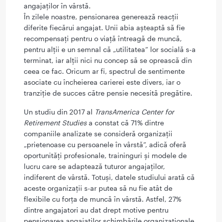
angajaților în vârstă.
În zilele noastre, pensionarea generează reacții
diferite fiecărui angajat. Unii abia așteaptă să fie
recompensați pentru o viață întreagă de muncă,
pentru alții e un semnal că „utilitatea” lor socială s-a
terminat, iar alții nici nu concep să se oprească din
ceea ce fac. Oricum ar fi, spectrul de sentimente
asociate cu încheierea carierei este divers, iar o
tranziție de succes către pensie necesită pregătire.
Un studiu din 2017 al
TransAmerica Center for
Retirement Studies
a constat că 71% dintre
companiile analizate se consideră organizații
„prietenoase cu persoanele în vârstă”, adică oferă
oportunități profesionale, traininguri și modele de
lucru care se adaptează tuturor angajaților,
indiferent de vârstă. Totuși, datele studiului arată că
aceste organizații s-ar putea să nu fie atât de
flexibile cu forța de muncă în vârstă. Astfel, 27%
dintre angajatori au dat drept motive pentru
pensionarea angajaților schimbările organizaționale