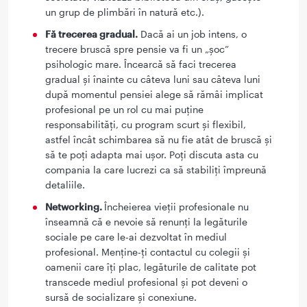
un grup de plimbări în natură etc.).
Fă trecerea gradual.
Dacă ai un job intens, o
trecere bruscă spre pensie va fi un „șoc”
psihologic mare. Încearcă să faci trecerea
gradual și înainte cu câteva luni sau câteva luni
după momentul pensiei alege să rămâi implicat
profesional pe un rol cu mai puține
responsabilități, cu program scurt și flexibil,
astfel încât schimbarea să nu fie atât de bruscă și
să te poți adapta mai ușor. Poți discuta asta cu
compania la care lucrezi ca să stabiliți împreună
detaliile.
Networking.
Încheierea vieții profesionale nu
înseamnă că e nevoie să renunți la legăturile
sociale pe care le-ai dezvoltat în mediul
profesional. Menține-ți contactul cu colegii și
oamenii care îți plac, legăturile de calitate pot
transcede mediul profesional și pot deveni o
sursă de socializare și conexiune.