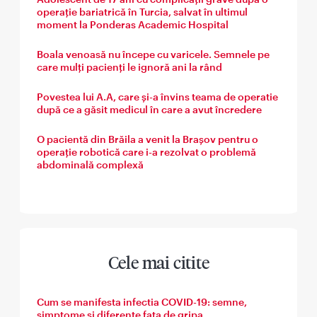
operație bariatrică în Turcia, salvat în ultimul
moment la Ponderas Academic Hospital
Boala venoasă nu începe cu varicele. Semnele pe
care mulți pacienți le ignoră ani la rând
Povestea lui A.A, care și-a învins teama de operatie
după ce a găsit medicul în care a avut încredere
O pacientă din Brăila a venit la Brașov pentru o
operație robotică care i-a rezolvat o problemă
abdominală complexă
Cele mai citite
Cum se manifesta infectia COVID-19: semne,
simptome si diferente fata de gripa