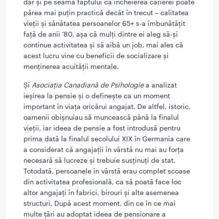
dar și pe seama faptului că încheierea carierei poate
părea mai puțin practică decât în trecut – calitatea
vieții și sănătatea persoanelor 65+ s-a îmbunătățit
față de anii ’80, așa că mulți dintre ei aleg să-și
continue activitatea și să aibă un job, mai ales că
acest lucru vine cu beneficii de socializare și
menținerea acuității mentale.
Și
Asociația Canadiană de Psihologie
a analizat
ieșirea la pensie și o definește ca un moment
important în viața oricărui angajat. De altfel, istoric,
oamenii obișnuiau să muncească până la finalul
vieții, iar ideea de pensie a fost introdusă pentru
prima dată la finalul secolului XIX în Germania care
a considerat că angajații în vârstă nu mai au forța
necesară să lucreze și trebuie susținuți de stat.
Totodată, persoanele în vârstă erau complet scoase
din activitatea profesională, ca să poată face loc
altor angajați în fabrici, birouri și alte asemenea
structuri. După acest moment, din ce în ce mai
multe țări au adoptat ideea de pensionare a