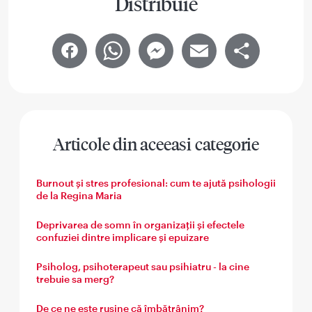
Distribuie
Facebook
WhatsApp
Messenger
Email
Share
Articole din aceeasi categorie
Burnout și stres profesional: cum te ajută psihologii
de la Regina Maria
Deprivarea de somn în organizații și efectele
confuziei dintre implicare și epuizare
Psiholog, psihoterapeut sau psihiatru - la cine
trebuie sa merg?
De ce ne este rușine că îmbătrânim?