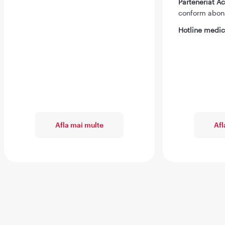
Parteneriat 
conform abo
Hotline medic
Afla mai multe
Afl