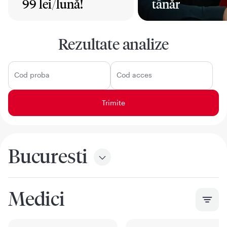
99 lei/lună!
tânăr
Mai mult
Mai mult
Rezultate analize
Cod proba
Cod acces
Bucuresti
Medici