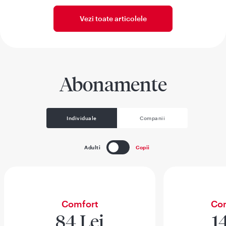
Vezi toate articolele
Abonamente
Individuale
Companii
Adulti
Copii
Comfort
Com
84 Lei
1