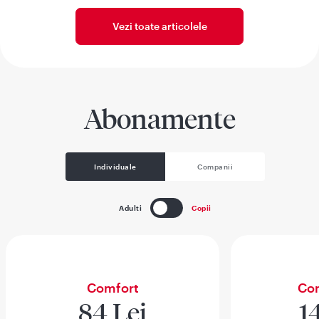
Vezi toate articolele
Abonamente
Individuale
Companii
Adulti
Copii
Comfort
Com
84 Lei
1