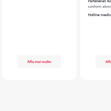
Parteneriat 
conform abo
Hotline medic
Afla mai multe
Afl