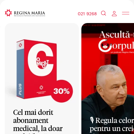
021 9268
Cel mai dorit
abonament
🎙️ Regula celor
medical, la doar
pentru un crei