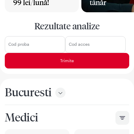
99 lei/lună!
tânăr
Mai mult
Mai mult
Rezultate analize
Cod proba
Cod acces
Bucuresti
Medici