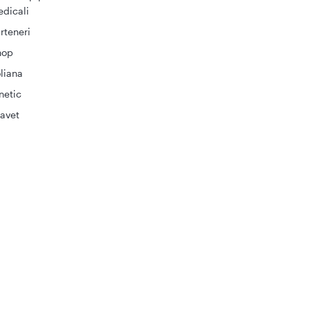
dicali
rteneri
hop
liana
netic
avet