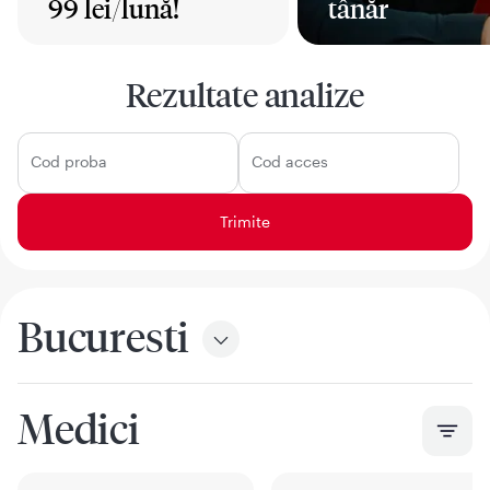
99 lei/lună!
tânăr
Mai mult
Mai mult
Rezultate analize
Cod proba
Cod acces
Bucuresti
Medici