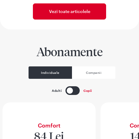
Vezi toate articolele
Abonamente
Individuale
Companii
Adulti
Copii
Comfort
Com
84 Lei
1