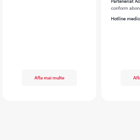
Parteneriat 
conform abo
Hotline medic
Afla mai multe
Afl