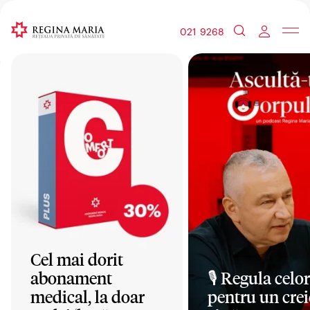
021 9268
Cel mai dorit
abonament
🎙️ Regula celor
medical, la doar
pentru un crei