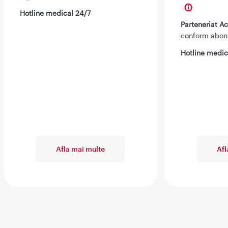
Hotline medical 24/7
Parteneriat 
conform abo
Hotline medic
Afla mai multe
Afl