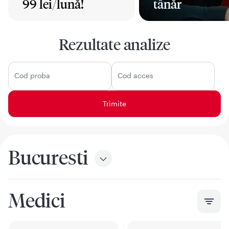
99 lei/lună!
tânăr
Mai mult
Mai mult
Rezultate analize
Cod proba
Cod acces
Bucuresti
Medici