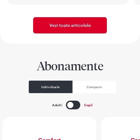
Vezi toate articolele
Abonamente
Individuale
Companii
Adulti
Copii
Comfort
Com