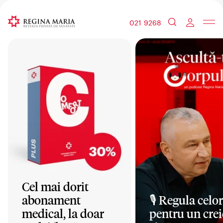
021 9268
Cel mai dorit
abonament
🎙️ Regula celor
medical, la doar
pentru un crei