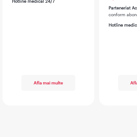
Hotline medical 24/7
Parteneriat 
conform abo
Hotline medic
Afla mai multe
Afl