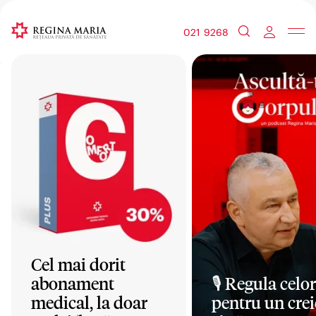
021 9268
Cel mai dorit
abonament
🎙️ Regula celor
medical, la doar
pentru un crei