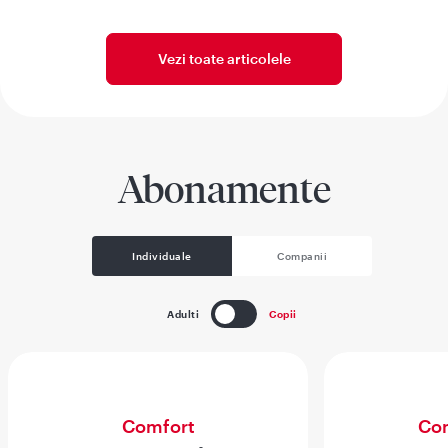
Vezi toate articolele
Abonamente
Individuale
Companii
Adulti
Copii
Comfort
Com