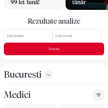
99 lei/lună!
tânăr
Mai mult
Mai mult
Rezultate analize
Cod proba
Cod acces
Bucuresti
Medici