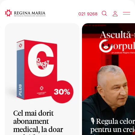
021 9268
Cel mai dorit
abonament
🎙️ Regula celor
medical, la doar
pentru un crei