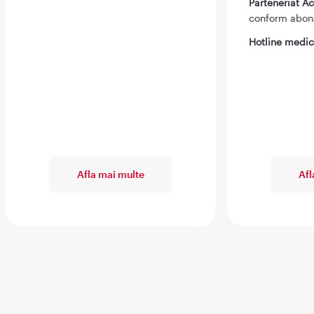
Parteneriat 
conform abo
Hotline medic
Afla mai multe
Afl