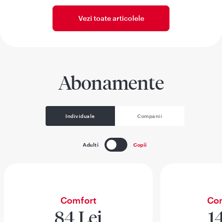
Vezi toate articolele
Abonamente
Individuale
Companii
Adulti
Copii
Comfort
Com
84 Lei
1