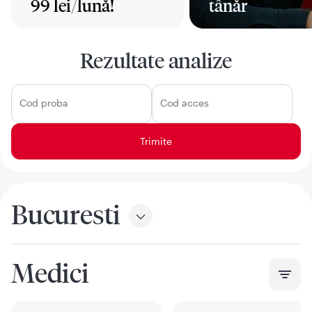
99 lei/lună!
tânăr
Mai mult
Mai mult
Rezultate analize
Cod proba
Cod acces
Bucuresti
Medici