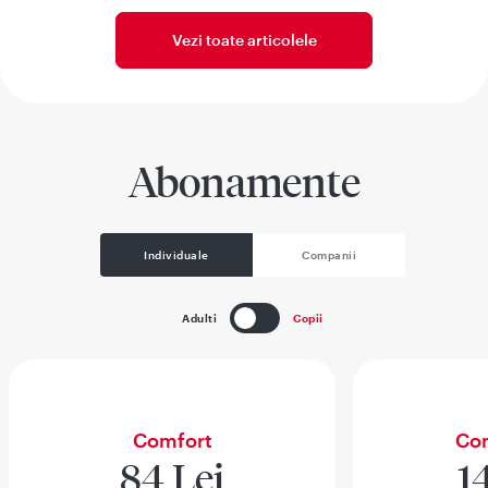
Vezi toate articolele
Abonamente
Individuale
Companii
Adulti
Copii
Comfort
Com
84 Lei
1