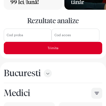
99 lei/lună!
tânăr
Mai mult
Mai mult
Rezultate analize
Cod proba
Cod acces
Bucuresti
Medici