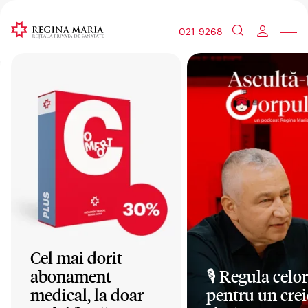
021 9268
Cel mai dorit
abonament
🎙️ Regula celor
medical, la doar
pentru un crei