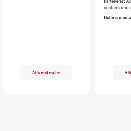
Parteneriat 
conform abo
Hotline medic
Afla mai multe
Afl