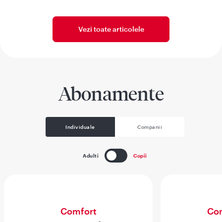
Vezi toate articolele
Abonamente
Individuale
Companii
Adulti
Copii
Comfort
Com