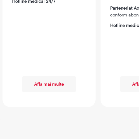
Hotline medical 24/7
Parteneriat 
conform abo
Hotline medic
Afla mai multe
Afl