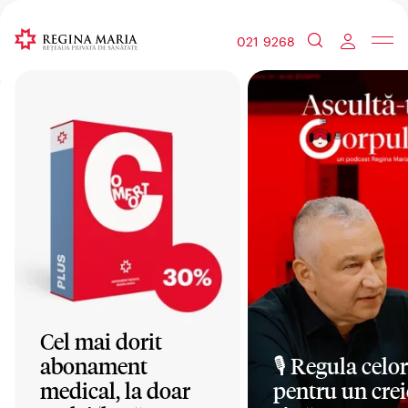
021 9268
Cel mai dorit
abonament
🎙️ Regula celor
medical, la doar
pentru un crei