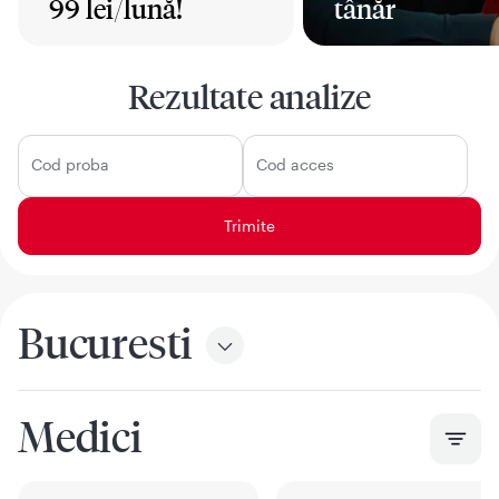
99 lei/lună!
tânăr
Mai mult
Mai mult
Rezultate analize
Cod proba
Cod acces
Bucuresti
Medici