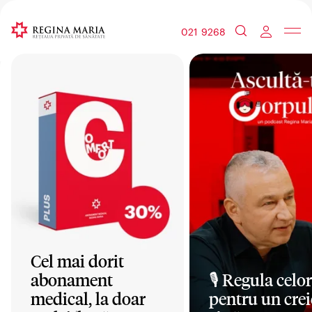
021 9268
Cel mai dorit
abonament
🎙️ Regula celor
medical, la doar
pentru un crei