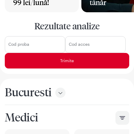
99 lei/lună!
tânăr
Mai mult
Mai mult
Rezultate analize
Cod proba
Cod acces
Bucuresti
Medici