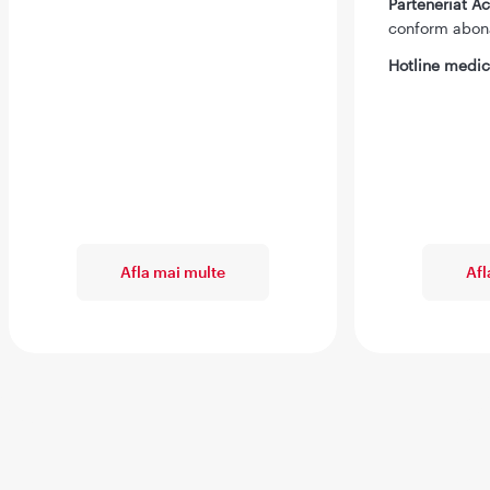
Parteneriat 
conform abo
Hotline medic
Afla mai multe
Afl