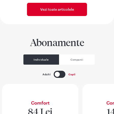
Vezi toate articolele
Abonamente
Individuale
Companii
Adulti
Copii
Comfort
Com
84 Lei
1