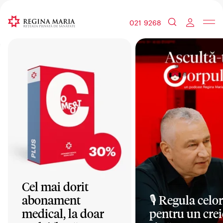
021 9268
Cel mai dorit
abonament
🎙️ Regula celor
medical, la doar
pentru un crei