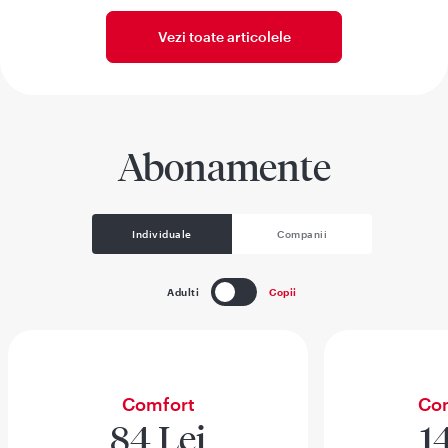
Vezi toate articolele
Abonamente
Individuale
Companii
Adulti
Copii
Comfort
Com
84 Lei
1