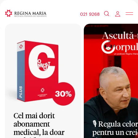
021 9268
Cel mai dorit
abonament
🎙️ Regula celor
medical, la doar
pentru un crei