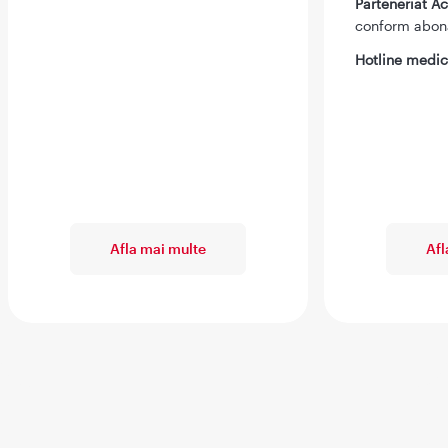
Parteneriat 
conform abo
Hotline medic
Afla mai multe
Afl