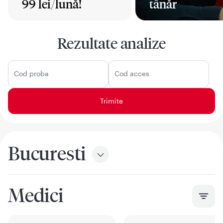
99 lei/lună!
tânăr
Mai mult
Mai mult
Rezultate analize
Cod proba
Cod acces
Bucuresti
Medici