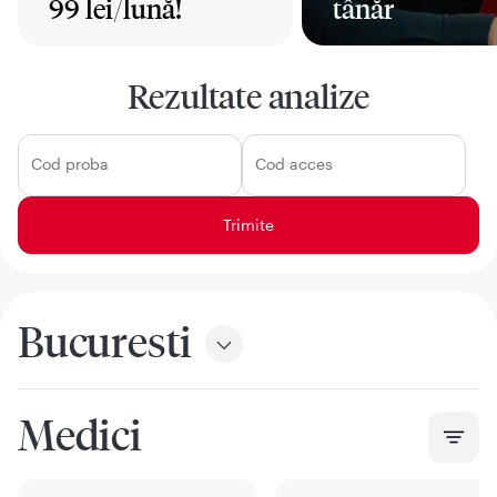
99 lei/lună!
tânăr
Mai mult
Mai mult
Rezultate analize
Cod proba
Cod acces
Bucuresti
Medici