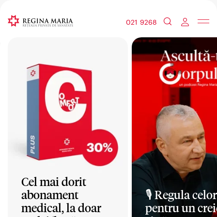
021 9268
Cel mai dorit
abonament
🎙️ Regula celor
medical, la doar
pentru un crei