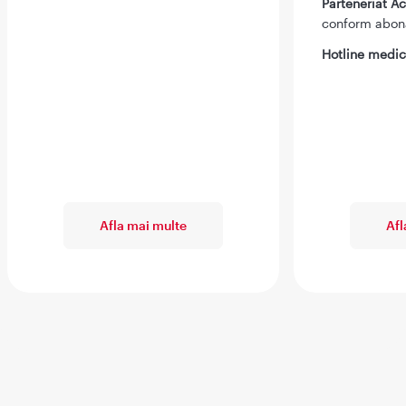
Parteneriat 
conform abo
Hotline medic
Afla mai multe
Afl