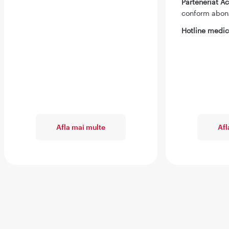
Parteneriat 
conform abo
Hotline medic
Afla mai multe
Afl