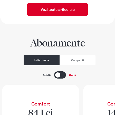
Vezi toate articolele
Abonamente
Individuale
Companii
Adulti
Copii
Comfort
Com
84 Lei
1