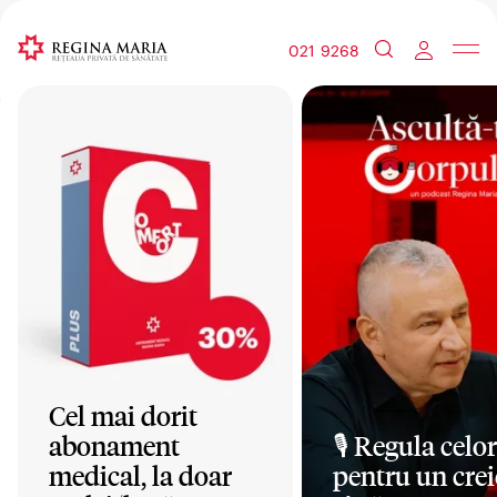
021 9268
Cel mai dorit
abonament
🎙️ Regula celor
medical, la doar
pentru un crei