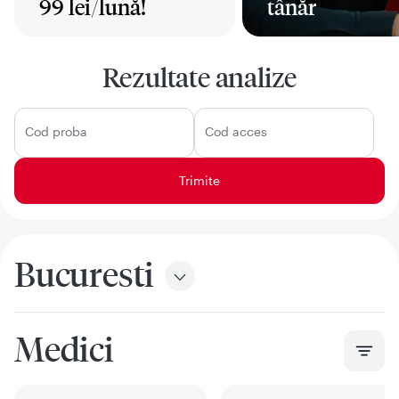
99 lei/lună!
tânăr
Mai mult
Mai mult
Rezultate analize
Cod proba
Cod acces
Bucuresti
Medici