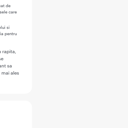
cat de
usele care
lui si
oia pentru
 rapita,
se
ant sa
, mai ales