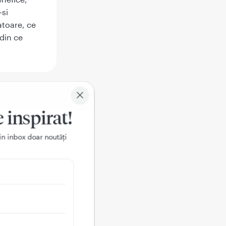
-si
atoare, ce
 din ce
e inspirat!
in inbox doar noutǎți
lor. Este
 dar
oia.
i in
mna ca
, in mod