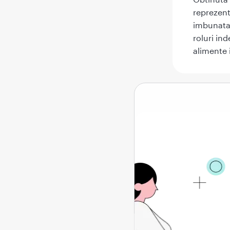
reprezent
imbunatat
roluri in
alimente 
Ce es
Lecitina e
produsa, i
poate fi, 
Structura 
grasimi, 
lecitina p
normal, n