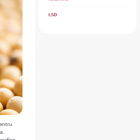
LSD
pentru
a.
enefice,