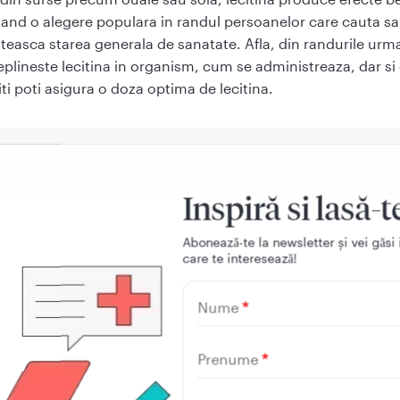
and o alegere populara in randul persoanelor care cauta sa
easca starea generala de sanatate. Afla, din randurile urm
deplineste lecitina in organism, cum se administreaza, dar si
iti poti asigura o doza optima de lecitina.
te lecitina
Inspiră si lasă-t
Aboneazǎ-te la newsletter și vei gǎsi 
ste un compus natural care face parte din grupa fosfolipide
care te intereseazǎ!
n mod obisnuit, in organismele vii, inclusiv in corpul uman,
de asemenea, extrasa din surse alimentare precum ouale si s
Nume
chimica a lecitinei permite ca aceasta sa fie solubila in apa s
facandu-o un emulgator natural eficient. Acest lucru insea
Prenume
oate ajuta la amestecarea si dispersarea ingredientelor care
u se amesteca, precum uleiul si apa.