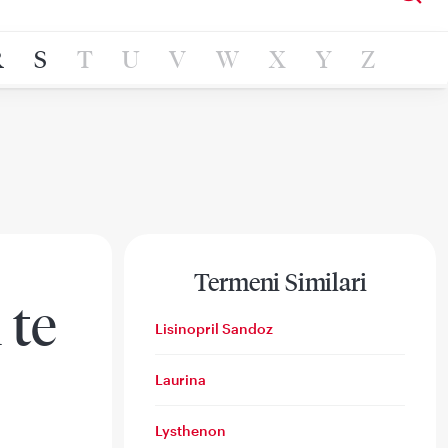
R
S
T
U
V
W
X
Y
Z
Termeni Similari
 te
Lisinopril Sandoz
Laurina
Lysthenon