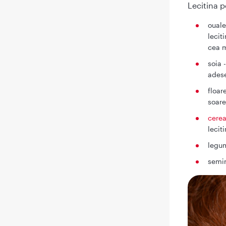
Lecitina p
ouale
lecit
cea m
soia 
adese
floar
soare
cerea
leciti
legum
semin