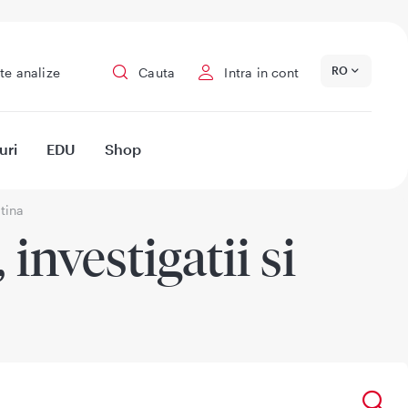
RO
te analize
Cauta
Intra in cont
uri
EDU
Shop
tina
investigatii si