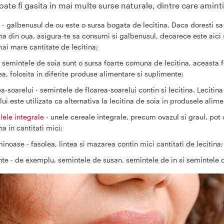
oate fi gasita in mai multe surse naturale, dintre care amint
 - galbenusul de ou este o sursa bogata de lecitina. Daca doresti sa 
ina din oua, asigura-te sa consumi si galbenusul, deoarece este aici
ai mare cantitate de lecitina;
- semintele de soia sunt o sursa foarte comuna de lecitina, aceasta f
a, folosita in diferite produse alimentare si suplimente;
ea-soarelui - semintele de floarea-soarelui contin si lecitina. Lecitina
lui este utilizata ca alternativa la lecitina de soia in produsele alime
lele integrale
- unele cereale integrale, precum ovazul si graul, pot
na in cantitati mici;
inoase - fasolea, lintea si mazarea contin mici cantitati de lecitina;
te - de exemplu, semintele de susan, semintele de in si semintele 