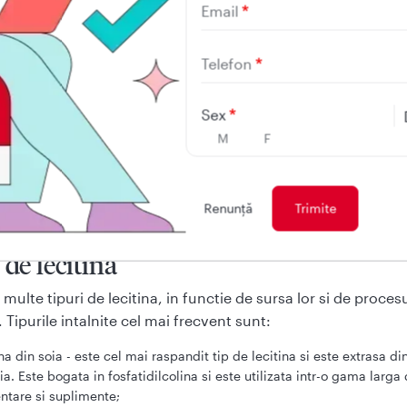
Email
ste utilizata in industria alimentara ca aditiv alimentar, deo
i emulsionante, antioxidante si stabilizatoare. Se adauga, a
Telefon
 alimentare pentru a imbunatati textura, pentru a preveni 
elor si pentru a prelungi termenul de valabilitate.
Sex
a, lecitina este utilizata ca supliment alimentar, deoarece
M
F
ata de colina, un nutrient esential pentru functionarea nor
 si a sistemului nervos. Colina joaca un rol important in sint
mitatorilor si a fosfolipidelor, care sunt componente cheie
Renunţă
or celulare.
 de lecitina
 multe tipuri de lecitina, in functie de sursa lor si de proces
 Tipurile intalnite cel mai frecvent sunt:
ina din soia - este cel mai raspandit tip de lecitina si este extrasa d
ia. Este bogata in fosfatidilcolina si este utilizata intr-o gama larg
ntare si suplimente;