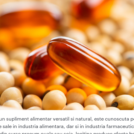
 un supliment alimentar versatil si natural, este cunoscuta 
e sale in industria alimentara, dar si in industria farmaceutic
din surse precum ouale sau soia, lecitina produce efecte b