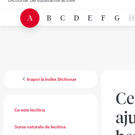
A
B
C
D
E
F
G
H
Inapoi la Index Dictionar
Ce
Ce este lecitina
aj
Surse naturale de lecitina