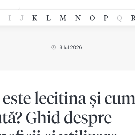
I
J
K
L
M
N
O
P
Q
8 Iul 2026
 este lecitina și cum
ută? Ghid despre