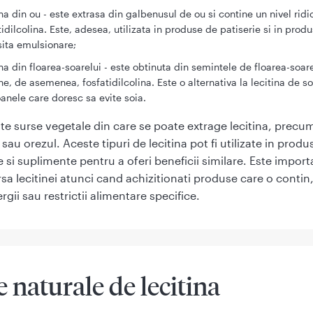
ina din ou - este extrasa din galbenusul de ou si contine un nivel ridi
tidilcolina. Este, adesea, utilizata in produse de patiserie si in prod
ita emulsionare;
ina din floarea-soarelui - este obtinuta din semintele de floarea-soare
ne, de asemenea, fosfatidilcolina. Este o alternativa la lecitina de s
anele care doresc sa evite soia.
alte surse vegetale din care se poate extrage lecitina, precum
au orezul. Aceste tipuri de lecitina pot fi utilizate in produ
 si suplimente pentru a oferi beneficii similare. Este import
ursa lecitinei atunci cand achizitionati produse care o contin
ergii sau restrictii alimentare specifice.
 naturale de lecitina