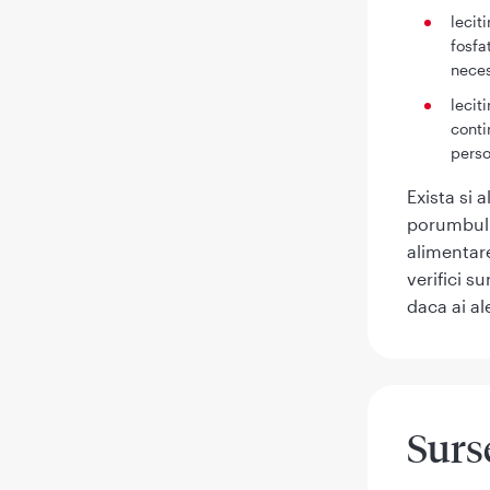
lecit
fosfa
neces
lecit
conti
perso
Exista si 
porumbul s
alimentare
verifici s
daca ai al
Surse