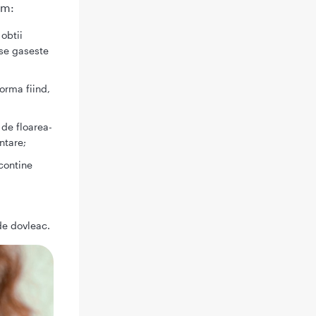
im:
obtii
 se gaseste
orma fiind,
 de floarea-
ntare;
 contine
de dovleac.