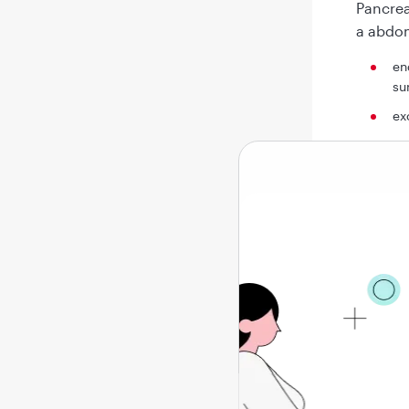
Pancrea
a abdom
en
su
ex
Sim
Afecțiu
acută),
diverse
digesti
află: