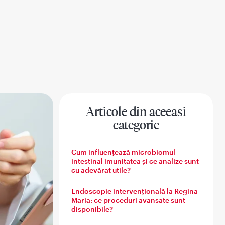
Articole din aceeasi
categorie
na
Sanatatea barbatului
Sanatatea familiei
Cum influențează microbiomul
intestinal imunitatea și ce analize sunt
cu adevărat utile?
Endoscopie intervențională la Regina
Maria: ce proceduri avansate sunt
disponibile?