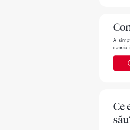
Con
Ai simp
speciali
Ce 
său