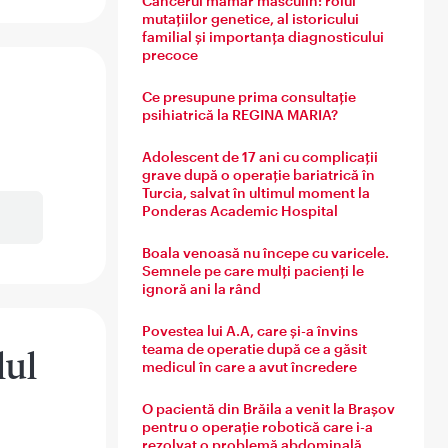
Cancerul mamar masculin: rolul
mutațiilor genetice, al istoricului
familial și importanța diagnosticului
precoce
Ce presupune prima consultație
psihiatrică la REGINA MARIA?
Adolescent de 17 ani cu complicații
grave după o operație bariatrică în
Turcia, salvat în ultimul moment la
Ponderas Academic Hospital
Boala venoasă nu începe cu varicele.
Semnele pe care mulți pacienți le
ignoră ani la rând
Povestea lui A.A, care și-a învins
teama de operatie după ce a găsit
lul
medicul în care a avut încredere
O pacientă din Brăila a venit la Brașov
pentru o operație robotică care i-a
rezolvat o problemă abdominală