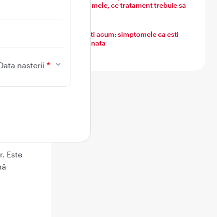
simptomele, ce tratament trebuie sa
urmezi
Ce simti acum: simptomele ca esti
insarcinata
Data nasterii
. Află
r. Este
nă