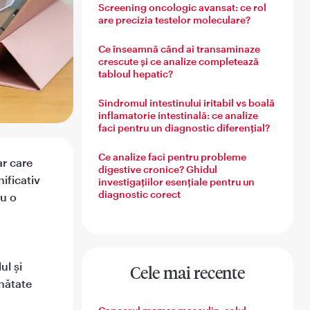
Screening oncologic avansat: ce rol
are precizia testelor moleculare?
Ce înseamnă când ai transaminaze
crescute și ce analize completează
tabloul hepatic?
Sindromul intestinului iritabil vs boală
inflamatorie intestinală: ce analize
faci pentru un diagnostic diferențial?
Ce analize faci pentru probleme
ar care
digestive cronice? Ghidul
ificativ
investigațiilor esențiale pentru un
diagnostic corect
ru o
ul și
Cele mai recente
ănătate