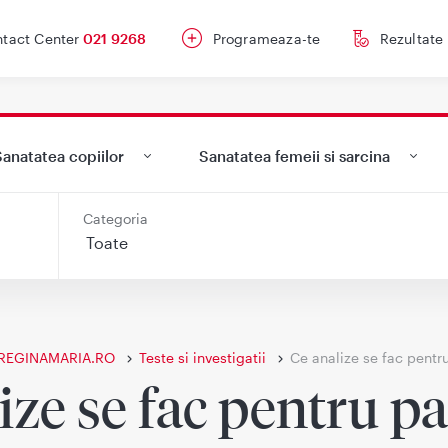
tact Center
021 9268
Programeaza-te
Rezultate
anatatea copiilor
Sanatatea femeii si sarcina
Categoria
REGINAMARIA.RO
Teste si investigatii
Ce analize se fac pentr
ize se fac pentru p