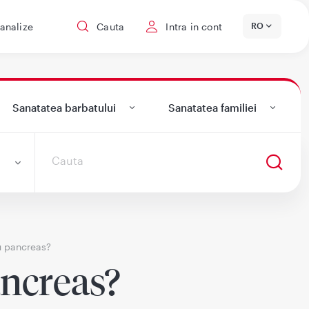
 analize
Cauta
Intra in cont
RO
Sanatatea barbatului
Sanatatea familiei
u pancreas?
ancreas?