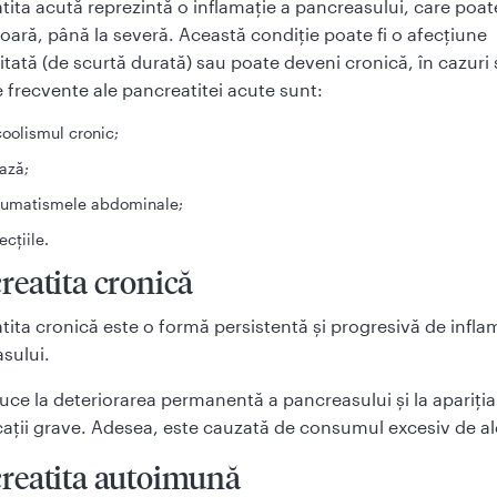
tita acută reprezintă o inflamație a pancreasului, care poat
șoară, până la severă. Această condiție poate fi o afecțiune
itată (de scurtă durată) sau poate deveni cronică, în cazuri 
 frecvente ale pancreatitei acute sunt:
coolismul cronic;
iază;
aumatismele abdominale;
ecțiile.
reatita cronică
tita cronică este o formă persistentă și progresivă de infla
sului.
uce la deteriorarea permanentă a pancreasului și la apariți
ații grave. Adesea, este cauzată de consumul excesiv de al
reatita autoimună