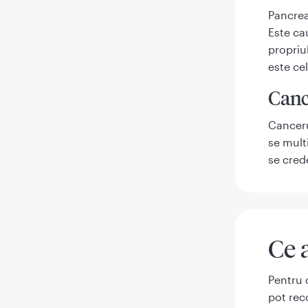
Pancrea
Este ca
propriu
este ce
Canc
Canceru
se mult
se cred
Ce 
Pentru 
pot rec