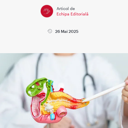
Articol de
Echipa Editorială
26 Mai 2025
la
Wikimedica
Sanatatea copiilor
Sanatatea femeii si sarci