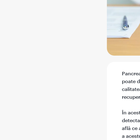
Pancrea
poate d
calitat
recuper
În acest
detecta
află ce
a acest