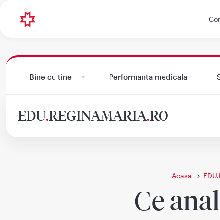
Con
Bine cu tine
Performanta medicala
S
EDU
.
REGINAMARIA
.
RO
Acasa
EDU.
Ce anal