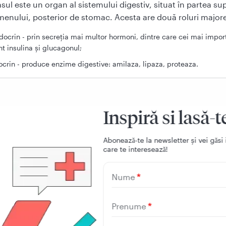
sul este un organ al sistemului digestiv, situat în partea su
enului, posterior de stomac. Acesta are două roluri major
docrin - prin secreția mai multor hormoni, dintre care cei mai impor
nt insulina și glucagonul;
ocrin - produce enzime digestive: amilaza, lipaza, proteaza.
Inspiră si lasă-t
ptome pancreas bolnav
Aboneazǎ-te la newsletter și vei gǎsi 
care te intereseazǎ!
nile pancreatice pot varia de la inflamații temporare (pancre
 până la boli cronice și cancer. Simptomele acestor afecțiuni
Nume
 și uneori simptomele acestora pot fi confundate cu ale alto
ve. Printre cele mai întâlnite simptome ale unui pancreas bo
Prenume