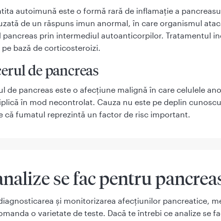
tita autoimună este o formă rară de inflamație a pancreasul
uzată de un răspuns imun anormal, în care organismul ata
l pancreas prin intermediul autoanticorpilor. Tratamentul in
l pe bază de corticosteroizi.
erul de pancreas
l de pancreas este o afecțiune malignă în care celulele an
iplică în mod necontrolat. Cauza nu este pe deplin cunoscu
e că fumatul reprezintă un factor de risc important.
analize se fac pentru pancrea
diagnosticarea și monitorizarea afecțiunilor pancreatice, me
omanda o varietate de teste. Dacă te întrebi ce analize se f