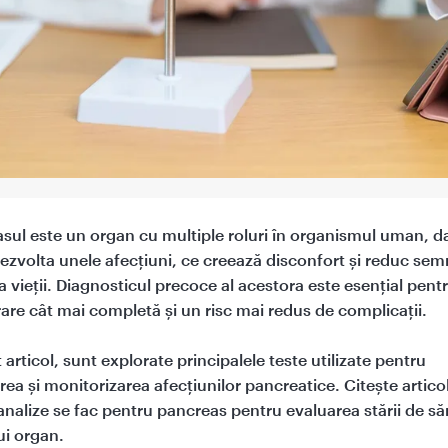
sul este un organ cu multiple roluri în organismul uman, d
ezvolta unele afecțiuni, ce creează disconfort și reduc semn
ea vieții. Diagnosticul precoce al acestora este esențial pent
are cât mai completă și un risc mai redus de complicații.
 articol, sunt explorate principalele teste utilizate pentru
rea și monitorizarea afecțiunilor pancreatice. Citește articol
 analize se fac pentru pancreas pentru evaluarea stării de s
ui organ.