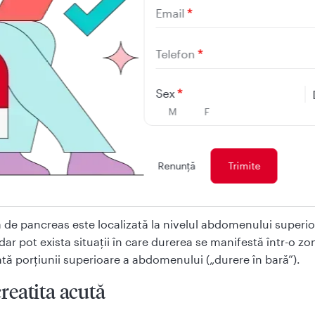
rerea abdominală;
Email
area de greață;
rsături;
Telefon
ter (colorație gălbuie a tegumentelor și a sclerelor);
teorism (balonare);
Sex
M
F
psa apetitului (poftei de mâncare);
tigabilitate (stare de oboseală excesivă).
eatita este o afecțiune ce creează un disconfort semnificativ
Renunţă
nt cauzele acesteia și cum poate fi prevenită din articolul
tita
.
 de pancreas este localizată la nivelul abdomenului superio
dar pot exista situații în care durerea se manifestă într-o zo
ată porțiunii superioare a abdomenului („durere în bară”).
reatita acută