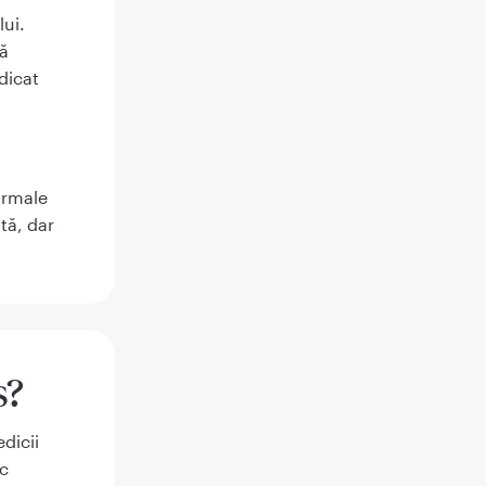
ui.
că
dicat
ormale
tă, dar
s?
dicii
ac