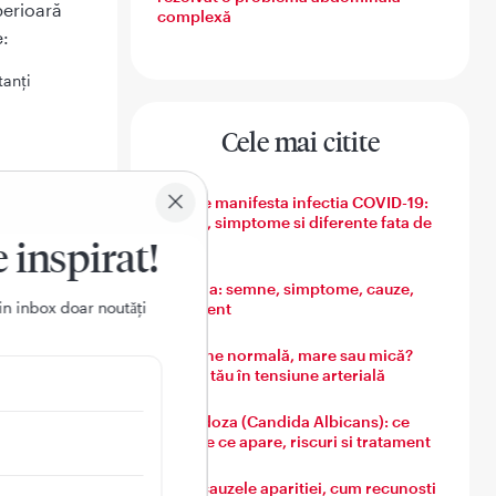
perioară
complexă
e:
tanți
Cele mai citite
Cum se manifesta infectia COVID-19:
semne, simptome si diferente fata de
gripa
e inspirat!
Varicela: semne, simptome, cauze,
in inbox doar noutǎți
tratament
atita
Tensiune normală, mare sau mică?
 pot fi
Ghidul tău în tensiune arterială
r boli
Candidoza (Candida Albicans): ce
lnav se
este, de ce apare, riscuri si tratament
Guta: cauzele aparitiei, cum recunosti