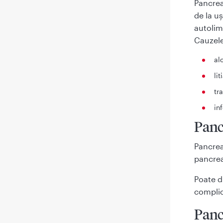
Pancrea
de la u
autolim
Cauzele
al
lit
tr
inf
Panc
Pancrea
pancrea
Poate d
complic
Panc