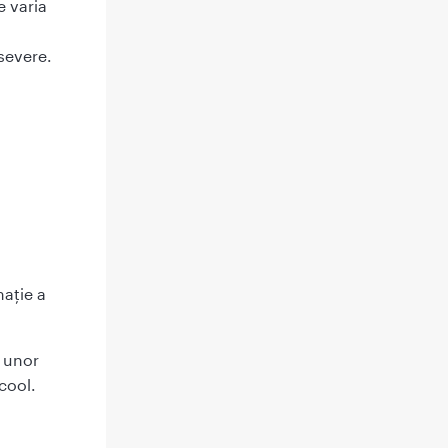
e varia
severe.
mație a
a unor
cool.