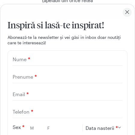
(apelabil din orice retea
nationala, fixa sau mobila)
Inspiră si lasă-te inspirat!
Facebook
Youtube
LinkedIn
Instagram
Aboneazǎ-te la newsletter și vei gǎsi in inbox doar noutǎți
care te intereseazǎ!
UTILE
Nume
CONTACT
REGINA MARIA
Prenume
Email
Telefon
Sex
Data nasterii
M
F