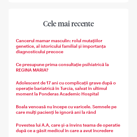
Cele mai recente
Cancerul mamar masculin: rolul mutațiilor
genetice, al istoricului familial și importanța
diagnosticului precoce
Ce presupune prima consultație psihiatrică la
REGINA MARIA?
Adolescent de 17 ani cu complicații grave după o
operație bariatrică în Turcia, salvat în ultimul
moment la Ponderas Academic Hospital
Boala venoasă nu începe cu varicele. Semnele pe
care mulți pacienți le ignoră ani la rând
Povestea lui A.A, care și-a învins teama de operatie
după ce a găsit medicul în care a avut încredere