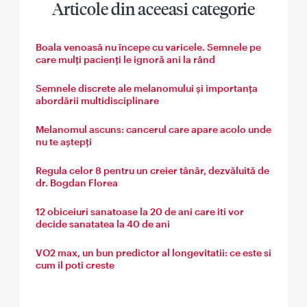
Articole din aceeasi categorie
Boala venoasă nu începe cu varicele. Semnele pe
care mulți pacienți le ignoră ani la rând
Semnele discrete ale melanomului și importanța
abordării multidisciplinare
Melanomul ascuns: cancerul care apare acolo unde
nu te aștepți
Regula celor 8 pentru un creier tânăr, dezvăluită de
dr. Bogdan Florea
12 obiceiuri sanatoase la 20 de ani care iti vor
decide sanatatea la 40 de ani
VO2 max, un bun predictor al longevitatii: ce este si
cum il poti creste