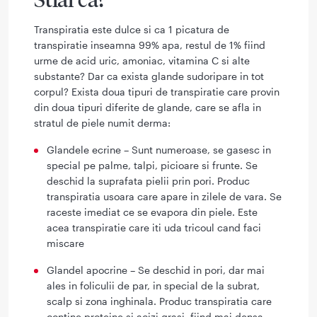
Transpiratia este dulce si ca 1 picatura de
transpiratie inseamna 99% apa, restul de 1% fiind
urme de acid uric, amoniac, vitamina C si alte
substante? Dar ca exista glande sudoripare in tot
corpul? Exista doua tipuri de transpiratie care provin
din doua tipuri diferite de glande, care se afla in
stratul de piele numit derma:
Glandele ecrine – Sunt numeroase, se gasesc in
special pe palme, talpi, picioare si frunte. Se
deschid la suprafata pielii prin pori. Produc
transpiratia usoara care apare in zilele de vara. Se
raceste imediat ce se evapora din piele. Este
acea transpiratie care iti uda tricoul cand faci
miscare
Glandel apocrine – Se deschid in pori, dar mai
ales in foliculii de par, in special de la subrat,
scalp si zona inghinala. Produc transpiratia care
contine proteine si acizi grasi, fiind mai densa.