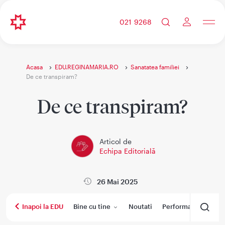
021 9268
Acasa
EDU.REGINAMARIA.RO
Sanatatea familiei
De ce transpiram?
De ce transpiram?
Articol de
Echipa Editorială
26 Mai 2025
Bine cu tine
Noutati
Performanta medica
Inapoi la EDU