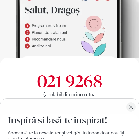
021 9268
(apelabil din orice retea
nationala, fixa sau mobila)
Inspiră si lasă-te inspirat!
Facebook
Youtube
LinkedIn
Instagram
Aboneazǎ-te la newsletter și vei gǎsi in inbox doar noutǎți
care te intereseazǎ!