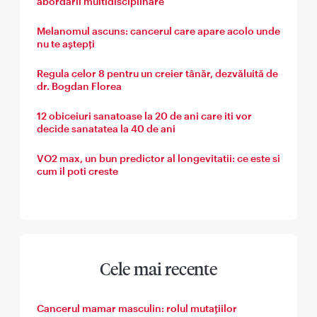
abordării multidisciplinare
Melanomul ascuns: cancerul care apare acolo unde
nu te aștepți
Regula celor 8 pentru un creier tânăr, dezvăluită de
dr. Bogdan Florea
12 obiceiuri sanatoase la 20 de ani care iti vor
decide sanatatea la 40 de ani
VO2 max, un bun predictor al longevitatii: ce este si
cum il poti creste
Cele mai recente
Cancerul mamar masculin: rolul mutațiilor