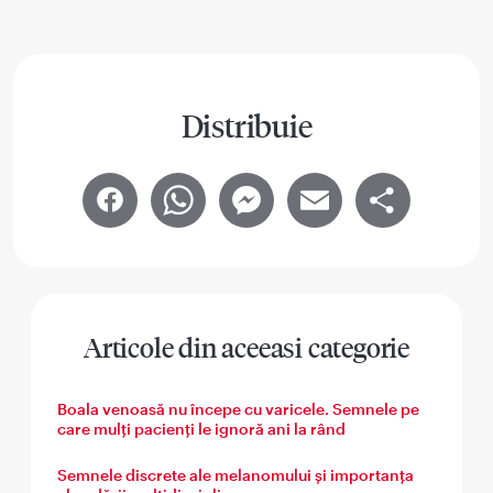
Distribuie
Facebook
WhatsApp
Messenger
Email
Share
Articole din aceeasi categorie
Boala venoasă nu începe cu varicele. Semnele pe
care mulți pacienți le ignoră ani la rând
Semnele discrete ale melanomului și importanța