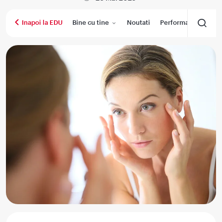
Bine cu tine
Noutati
Performanta medica
Inapoi la EDU