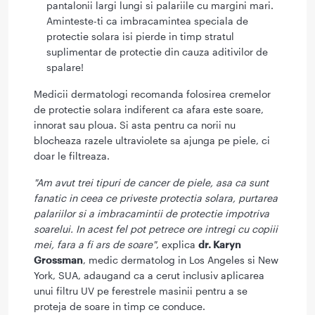
pantalonii largi lungi si palariile cu margini mari.
Aminteste-ti ca imbracamintea speciala de
protectie solara isi pierde in timp stratul
suplimentar de protectie din cauza aditivilor de
spalare!
Medicii dermatologi recomanda folosirea cremelor
de protectie solara indiferent ca afara este soare,
innorat sau ploua. Si asta pentru ca norii nu
blocheaza razele ultraviolete sa ajunga pe piele, ci
doar le filtreaza.
"Am avut trei tipuri de cancer de piele, asa ca sunt
fanatic in ceea ce priveste protectia solara, purtarea
palariilor si a imbracamintii de protectie impotriva
soarelui. In acest fel pot petrece ore intregi cu copiii
mei, fara a fi ars de soare"
, explica
dr. Karyn
Grossman
, medic dermatolog in Los Angeles si New
York, SUA, adaugand ca a cerut inclusiv aplicarea
unui filtru UV pe ferestrele masinii pentru a se
proteja de soare in timp ce conduce.