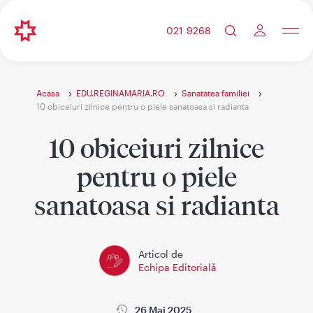
021 9268
Acasa
EDU.REGINAMARIA.RO
Sanatatea familiei
10 obiceiuri zilnice pentru o piele sanatoasa si radianta
10 obiceiuri zilnice
pentru o piele
sanatoasa si radianta
Articol de
Echipa Editorială
26 Mai 2025