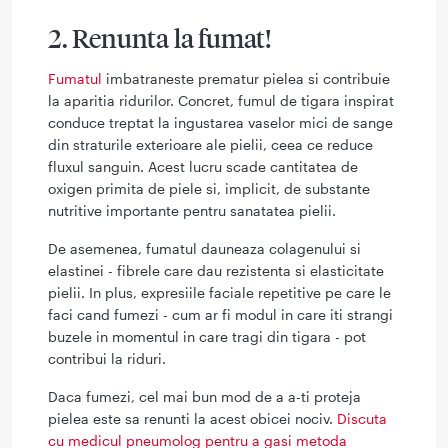
2. Renunta la fumat!
Fumatul
imbatraneste prematur pielea si contribuie
la aparitia ridurilor. Concret, fumul de tigara inspirat
conduce treptat la ingustarea vaselor mici de sange
din straturile exterioare ale pielii, ceea ce reduce
fluxul sanguin. Acest lucru scade cantitatea de
oxigen primita de piele si, implicit, de substante
nutritive importante pentru sanatatea pielii.
De asemenea, fumatul dauneaza colagenului si
elastinei - fibrele care dau rezistenta si elasticitate
pielii. In plus, expresiile faciale repetitive pe care le
faci cand fumezi - cum ar fi modul in care iti strangi
buzele in momentul in care tragi din tigara - pot
contribui la riduri.
Daca fumezi, cel mai bun mod de a a-ti proteja
pielea este sa renunti la acest obicei nociv.
Discuta
cu medicul pneumolog pentru a gasi metoda