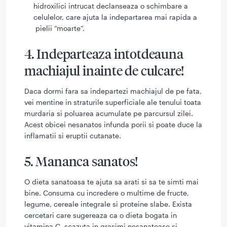
hidroxilici intrucat declanseaza o schimbare a
celulelor, care ajuta la indepartarea mai rapida a
pielii “moarte”.
4. Indeparteaza intotdeauna
machiajul inainte de culcare!
Daca dormi fara sa indepartezi machiajul de pe fata,
vei mentine in straturile superficiale ale tenului toata
murdaria si poluarea acumulate pe parcursul zilei.
Acest obicei nesanatos infunda porii si poate duce la
inflamatii si eruptii cutanate.
5. Mananca sanatos!
O dieta sanatoasa te ajuta sa arati si sa te simti mai
bine. Consuma cu incredere o multime de fructe,
legume, cereale integrale si proteine slabe. Exista
cercetari care sugereaza ca o dieta bogata in
vitamina C, scazuta in grasimi nesanatoase si