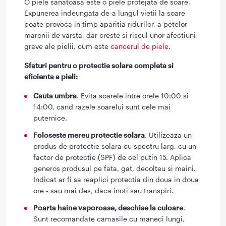
O piele sanatoasa este o piele protejata de soare.
Expunerea indeungata de-a lungul vietii la soare
poate provoca in timp aparitia ridurilor, a petelor
maronii de varsta, dar creste si riscul unor afectiuni
grave ale pielii, cum este
cancerul de piele
.
Sfaturi pentru o protectie solara completa si
eficienta a pieli:
Cauta umbra
. Evita soarele intre orele 10:00 si
14:00, cand razele soarelui sunt cele mai
puternice.
Foloseste mereu protectie solara
. Utilizeaza un
produs de protectie solara cu spectru larg, cu un
factor de protectie (SPF) de cel putin 15. Aplica
generos produsul pe fata, gat, decolteu si maini.
Indicat ar fi sa reaplici protectia din doua in doua
ore - sau mai des, daca inoti sau transpiri.
Poarta haine vaporoase, deschise la culoare
.
Sunt recomandate camasile cu maneci lungi,