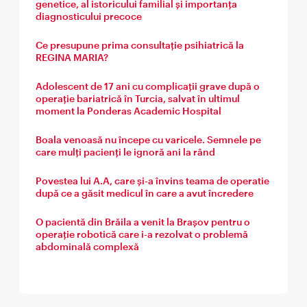
genetice, al istoricului familial și importanța
diagnosticului precoce
Ce presupune prima consultație psihiatrică la
REGINA MARIA?
Adolescent de 17 ani cu complicații grave după o
operație bariatrică în Turcia, salvat în ultimul
moment la Ponderas Academic Hospital
Boala venoasă nu începe cu varicele. Semnele pe
care mulți pacienți le ignoră ani la rând
Povestea lui A.A, care și-a învins teama de operatie
după ce a găsit medicul în care a avut încredere
O pacientă din Brăila a venit la Brașov pentru o
operație robotică care i-a rezolvat o problemă
abdominală complexă