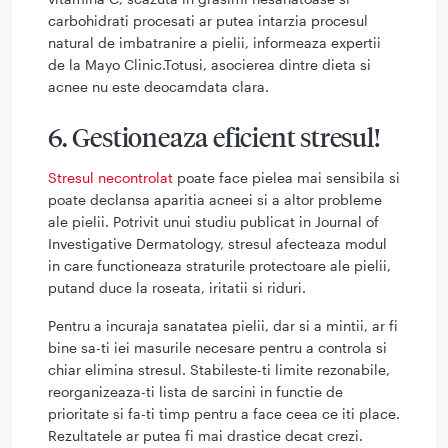
carbohidrati procesati ar putea intarzia procesul
natural de imbatranire a pielii, informeaza expertii
de la Mayo Clinic.Totusi, asocierea dintre dieta si
acnee nu este deocamdata clara.
6. Gestioneaza eficient stresul!
Stresul necontrolat
poate face pielea mai sensibila si
poate declansa aparitia acneei si a altor probleme
ale pielii. Potrivit unui studiu publicat in Journal of
Investigative Dermatology, stresul afecteaza modul
in care functioneaza straturile protectoare ale pielii,
putand duce la roseata, iritatii si riduri.
Pentru a incuraja sanatatea pielii, dar si a mintii, ar fi
bine sa-ti iei masurile necesare pentru a controla si
chiar elimina stresul. Stabileste-ti limite rezonabile,
reorganizeaza-ti lista de sarcini in functie de
prioritate si fa-ti timp pentru a face ceea ce iti place.
Rezultatele ar putea fi mai drastice decat crezi.