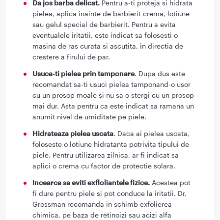
Da jos barba delicat.
Pentru a-ti proteja si hidrata
pielea, aplica inainte de barbierit crema, lotiune
sau gelul special de barbierit. Pentru a evita
eventualele iritatii, este indicat sa folosesti o
masina de ras curata si ascutita, in directia de
crestere a firului de par.
Usuca-ti pielea prin tamponare
. Dupa dus este
recomandat sa-ti usuci pielea tamponand-o usor
cu un prosop moale si nu sa o stergi cu un prosop
mai dur. Asta pentru ca este indicat sa ramana un
anumit nivel de umiditate pe piele.
Hidrateaza pielea uscata
. Daca ai pielea uscata,
foloseste o lotiune hidratanta potrivita tipului de
piele. Pentru utilizarea zilnica, ar fi indicat sa
aplici o crema cu factor de protectie solara.
Incearca sa eviti exfloliantele fizice.
Acestea pot
fi dure pentru piele si pot conduce la iritatii. Dr.
Grossman recomanda in schimb exfolierea
chimica, pe baza de retinoizi sau acizi alfa