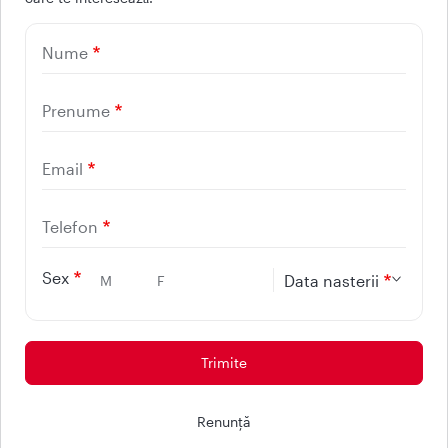
UTILE
Nume
CONTACT
REGINA MARIA
Prenume
Email
Telefon
Sex
Data nasterii
M
F
Protectia consumatorilor - ANPC
© 2026 - Reteaua Privata de Sanatate REGINA MARIA.
Renunţă
Toate drepturile rezervate.