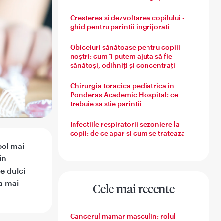
Cresterea si dezvoltarea copilului -
ghid pentru parintii ingrijorati
Obiceiuri sănătoase pentru copiii
noștri: cum îi putem ajuta să fie
sănătoși, odihniți și concentrați
Chirurgia toracica pediatrica in
Ponderas Academic Hospital: ce
trebuie sa stie parintii
Infectiile respiratorii sezoniere la
copii: de ce apar si cum se trateaza
cel mai
in
e dulci
la mai
Cele mai recente
Cancerul mamar masculin: rolul