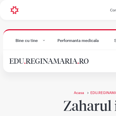
Con
Bine cu tine
Performanta medicala
S
EDU
.
REGINAMARIA
.
RO
Acasa
EDU.REGINAM
Zaharul i