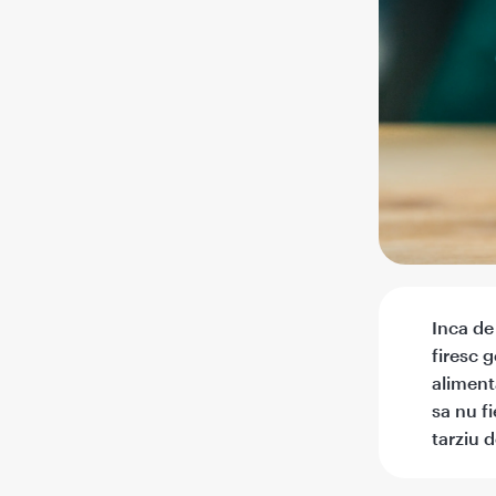
Inca de 
firesc 
aliment
sa nu f
tarziu 