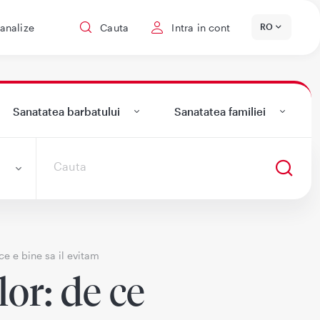
 analize
Cauta
Intra in cont
RO
Sanatatea barbatului
Sanatatea familiei
ce e bine sa il evitam
lor: de ce