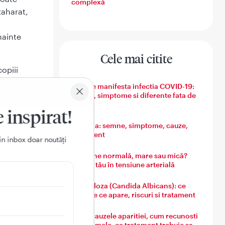
complexă
zaharat,
nainte
Cele mai citite
opiii
au
Cum se manifesta infectia COVID-19:
,
semne, simptome si diferente fata de
gripa
e
e inspirat!
arului
Varicela: semne, simptome, cauze,
lasi
tratament
in inbox doar noutǎți
arenta
Tensiune normală, mare sau mică?
nibile
Ghidul tău în tensiune arterială
 manance
tive pe
Candidoza (Candida Albicans): ce
este, de ce apare, riscuri si tratament
 sunt
Guta: cauzele aparitiei, cum recunosti
simptomele, ce tratament trebuie sa