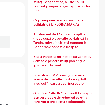
mutațiilor genetice, al istoricului
familial și importanța diagnosticului
precoce
Ce presupune prima consultație
psihiatrică la REGINA MARIA?
Adolescent de 17 ani cu complicații
grave după o operație bariatrică în
Turcia, salvat în ultimul moment la
Ponderas Academic Hospital
Boala venoasă nu începe cu varicele.
Semnele pe care mulți pacienți le
ignoră ani la rând
Povestea lui A.A, care și-a învins
teama de operatie după ce a găsit
medicul în care a avut încredere
O pacientă din Brăila a venit la Brașov
pentru o operație robotică care i-a
rezolvat o problemă abdominală
poate