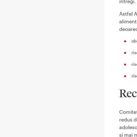
intregi.
Astfel 
alimenta
deoarec
ob
ri
ri
ri
Rec
Comite
redus d
adolesce
si mai m