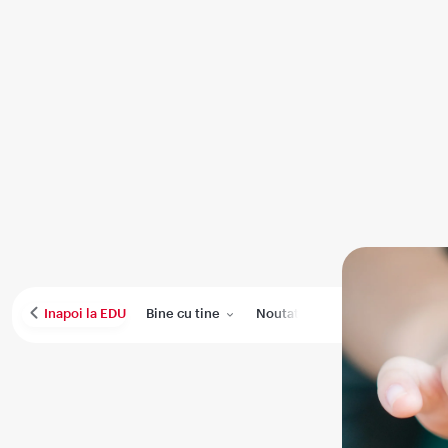
Bine cu tine
Noutati
Performanta medica
Inapoi la EDU