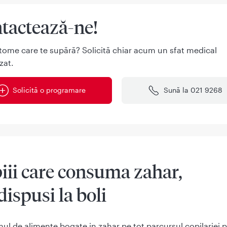
tactează-ne!
tome care te supără? Solicită chiar acum un sfat medical
zat.
Solicită o programare
Sună la 021 9268
iii care consuma zahar,
dispusi la boli
l de alimente bogate in zahar pe tot parcursul copilariei 