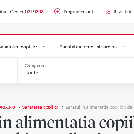
tact Center
021 9268
Programeaza-te
Rezultate
anatatea copiilor
Sanatatea femeii si sarcina
Categoria
ARIA.RO
Sanatatea copiilor
Zaharul in alimentatia copiilor: de 
n alimentatia copii