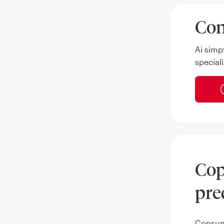
Con
Ai simp
speciali
Cop
pre
Consumu