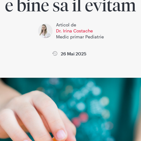
e bine sa il evitam
Articol de
Dr. Irina Costache
Medic primar Pediatrie
26 Mai 2025
la
Wikimedica
Sanatatea copiilor
Sanatatea femeii si sarci