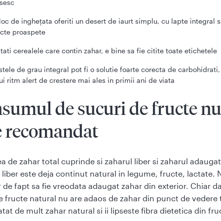
psesc
 loc de inghețata oferiti un desert de iaurt simplu, cu lapte integral 
ucte proaspete
itati cerealele care contin zahar, e bine sa fie citite toate etichetele
stele de grau integral pot fi o solutie foarte corecta de carbohidrati
ui ritm alert de crestere mai ales in primii ani de viata
sumul de sucuri de fructe n
e recomandat
a de zahar total cuprinde si zaharul liber si zaharul adaugat
 liber este deja continut natural in legume, fructe, lactate. 
 de fapt sa fie vreodata adaugat zahar din exterior. Chiar d
e fructe natural nu are adaos de zahar din punct de vedere 
atat de mult zahar natural si ii lipseste fibra dietetica din fru