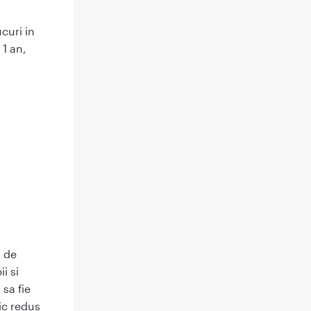
curi in
 1 an,
 de
i si
 sa fie
tic redus