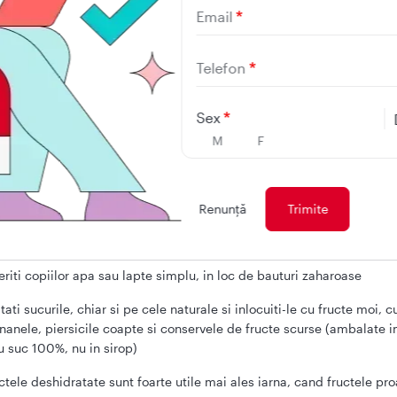
cu adaos de zahar. Chiar si in alimentele care sunt consider
Email
se, cum ar fi painea integrala, au adaugat putin zahar, de 
trem de important sa fie evitate alimentele si bauturile care
Telefon
adaugat.
sumul de zahar la copii poate
Sex
M
F
itat
Renunţă
de zahar la copilul de peste 2 ani poate fi limitat prin inlocu
elor indulcite cu unele fara zahar, dar cu un gust placut:
eriti copiilor apa sau lapte simplu, in loc de bauturi zaharoase
itati sucurile, chiar si pe cele naturale si inlocuiti-le cu fructe moi, c
nanele, piersicile coapte si conservele de fructe scurse (ambalate i
u suc 100%, nu in sirop)
ctele deshidratate sunt foarte utile mai ales iarna, cand fructele pr