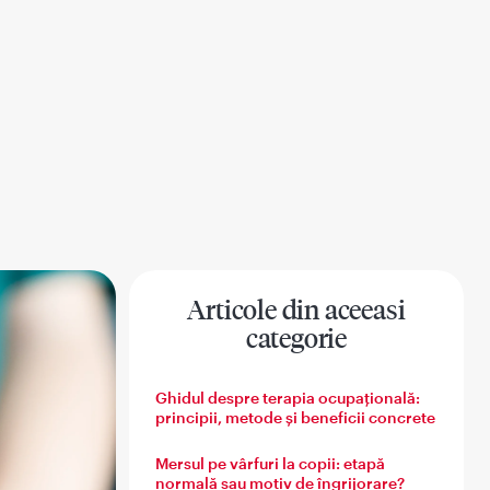
Articole din aceeasi
categorie
na
Sanatatea barbatului
Sanatatea familiei
Ghidul despre terapia ocupațională:
principii, metode și beneficii concrete
Mersul pe vârfuri la copii: etapă
normală sau motiv de îngrijorare?