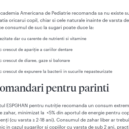
Academia Americana de Pediatrie recomanda sa nu existe su
tia oricarui copil, chiar si cele naturale inainte de varsta de
e consumul de suc la sugari poate duce la:
ezitate dar cu carente de nutrienti si vitamine
sc crescut de apariție a cariilor dentare
sc crescut de diaree, gaze si balonare
sc crescut de expunere la bacterii in sucurile nepasteurizate
omandari pentru parinti
tul ESPGHAN pentru nutriție recomanda un consum extrem
e zahar, minimizat la <5% din aportul de energie pentru copi
nți (cu varsta ≥ 2-18 ani). Consumul de zahar liber ar trebui
ic in cazul sugarilor si copiilor cu varsta de sub 2 ani, prac