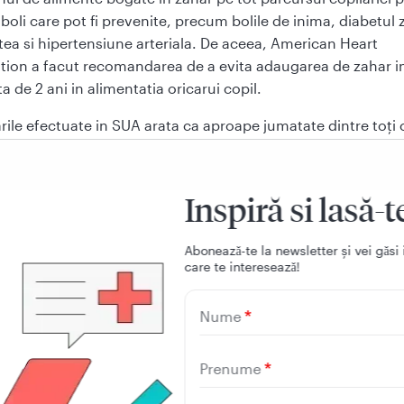
 boli care pot fi prevenite, precum bolile de inima, diabetul 
tea si hipertensiune arteriala. De aceea, American Heart
tion a facut recomandarea de a evita adaugarea de zahar i
a de 2 ani in alimentatia oricarui copil.
rile efectuate in SUA arata ca aproape jumatate dintre toți c
a cuprinsa intre 7 si 8 luni au primit deja un fel de desert s
 indulcita. Desi ați putea crede ca puțin zahar nu dauneaza
cerea dulciurilor atat de devreme poate modela preferințel
Inspiră si lasă-t
 copilului. Orice indulcitor este tot un zahar, inlocuirea zah
 cu un indulcitor, chiar si unul natural, va oferi copilului ace
Aboneazǎ-te la newsletter și vei gǎsi 
e care e bine sa nu stie cat mai multa vreme, chiar daca ap
care te intereseazǎ!
 „mai sanatos”. Daca bauturile si alimentele dulci sunt dispo
copil, indiferent de sursa dulcelui, acesta va prefera sa le
Nume
a mai ramane spațiu in stomacul mic pentru alimentele nutri
bine sa le consume.
Prenume
ia alimentara face foarte dificila gasirea alimentelor care nu