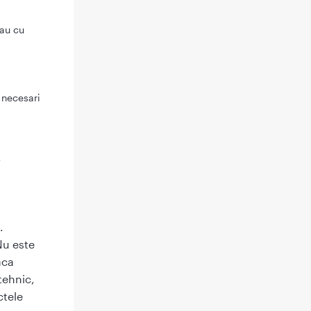
sau cu
, necesari
u
.
Nu este
aca
tehnic,
ctele