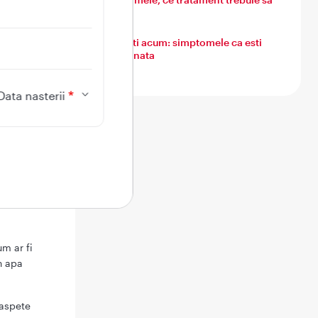
ate
urmezi
aceea,
 conțin
Ce simti acum: simptomele ca esti
insarcinata
 fi
Data nasterii
irea
um ar fi
n apa
oaspete