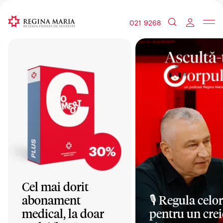
021 9268
Cel mai dorit
abonament
🎙️ Regula celor
medical, la doar
pentru un crei