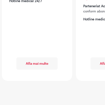
Hotline medical 24/7
Parteneriat 
conform abo
Hotline medic
Afla mai multe
Afl