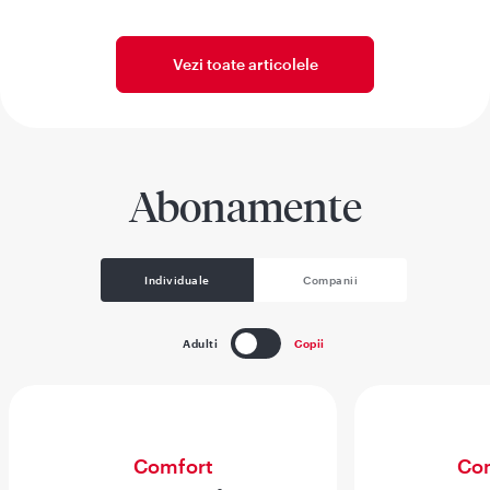
Vezi toate articolele
Abonamente
Individuale
Companii
Adulti
Copii
Comfort
Com