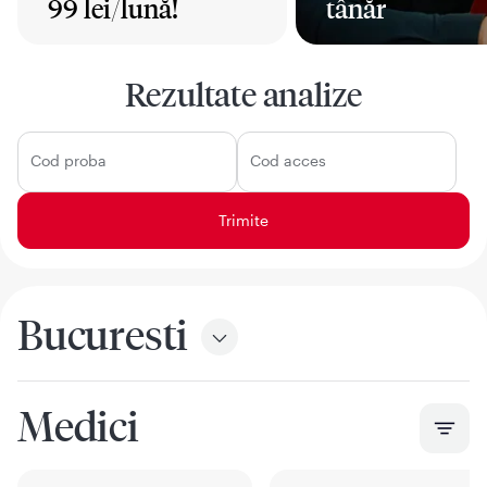
99 lei/lună!
tânăr
Mai mult
Mai mult
Rezultate analize
Cod proba
Cod acces
Bucuresti
Medici