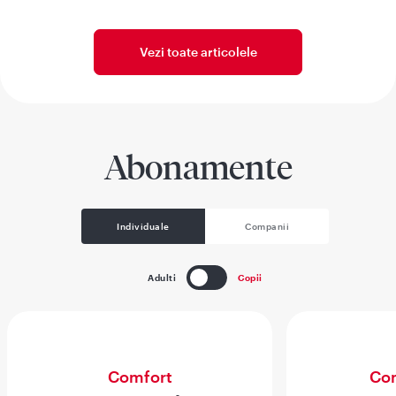
Vezi toate articolele
Abonamente
Individuale
Companii
Adulti
Copii
Comfort
Com