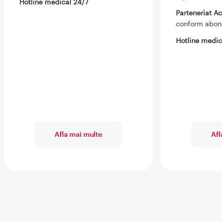
Hotline medical 24/7
Parteneriat 
conform abo
Hotline medic
Afla mai multe
Afl