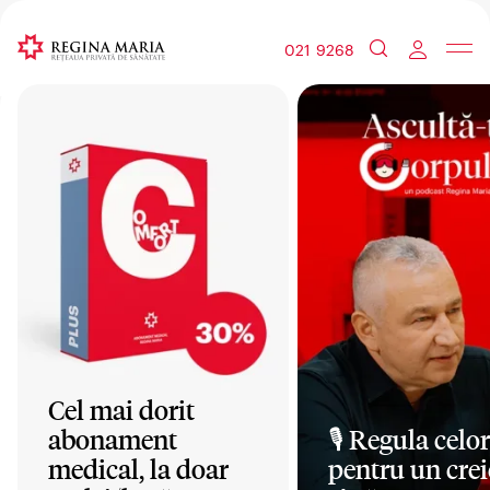
021 9268
Cel mai dorit
abonament
🎙️ Regula celor
medical, la doar
pentru un crei