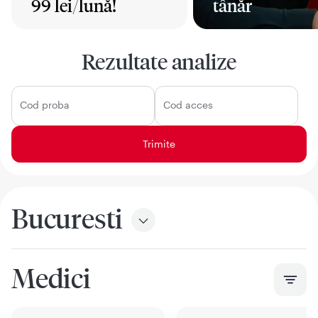
99 lei/lună!
tânăr
Mai mult
Mai mult
Rezultate analize
Cod proba
Cod acces
Bucuresti
Medici