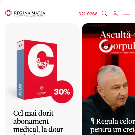
021 9268
Cel mai dorit
abonament
🎙️ Regula celor
medical, la doar
pentru un crei