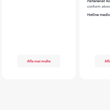
Parteneriat 
conform abo
Hotline medic
Afla mai multe
Afl