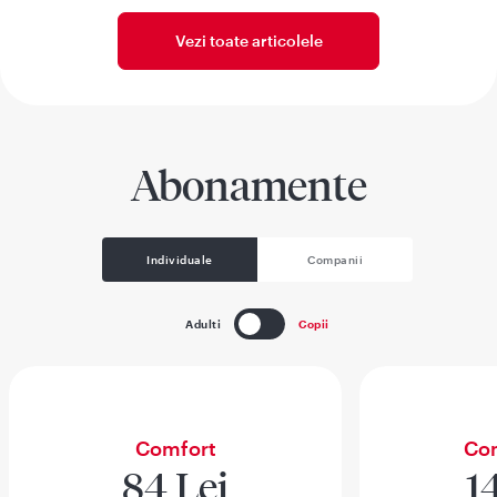
Vezi toate articolele
Abonamente
Individuale
Companii
Adulti
Copii
Comfort
Com
84 Lei
1