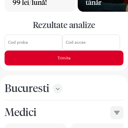
99 lei/lună!
tânăr
Mai mult
Mai mult
Rezultate analize
Cod proba
Cod acces
Bucuresti
Medici