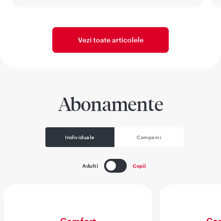
Vezi toate articolele
Abonamente
Individuale
Companii
Adulti
Copii
Comfort
Com