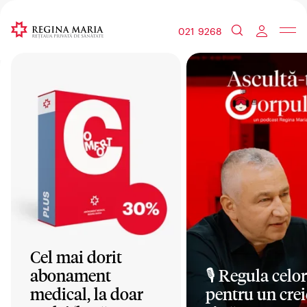
021 9268
Cel mai dorit
abonament
🎙️ Regula celor
medical, la doar
pentru un crei