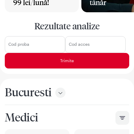
99 lei/lună!
tânăr
Mai mult
Mai mult
Rezultate analize
Cod proba
Cod acces
Bucuresti
Medici