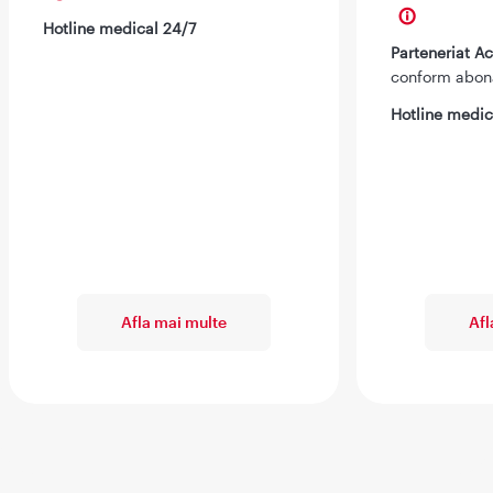
Hotline medical 24/7
Parteneriat 
conform abo
Hotline medic
Afla mai multe
Afl