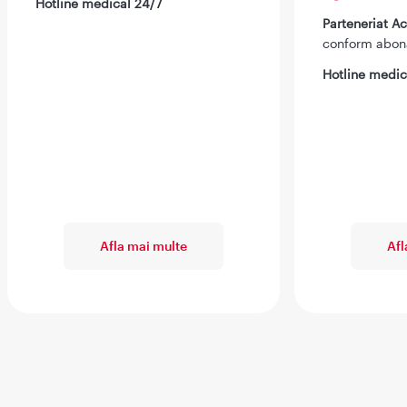
Hotline medical 24/7
Parteneriat 
conform abo
Hotline medic
Afla mai multe
Afl