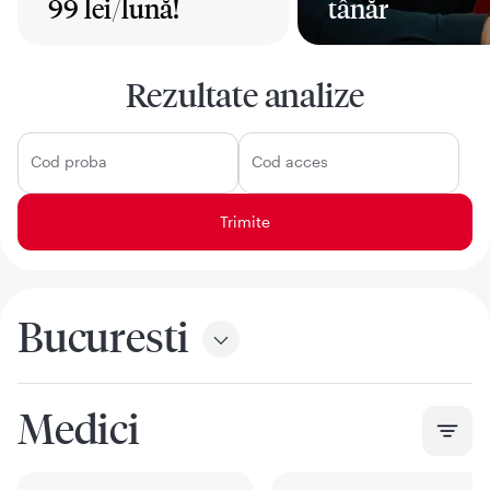
99 lei/lună!
tânăr
Mai mult
Mai mult
Rezultate analize
Cod proba
Cod acces
Bucuresti
Medici