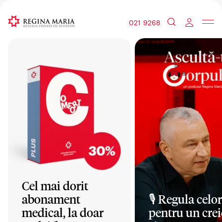
021 9268
Cel mai dorit
abonament
🎙️ Regula celor
medical, la doar
pentru un crei