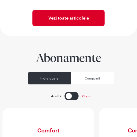
Vezi toate articolele
Abonamente
Individuale
Companii
Adulti
Copii
Comfort
Com