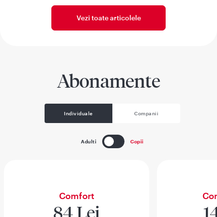
Vezi toate articolele
Abonamente
Individuale
Companii
Adulti
Copii
Comfort
Com
84 Lei
1