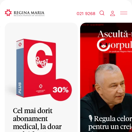
021 9268
Cel mai dorit
abonament
🎙️ Regula celor
medical, la doar
pentru un crei