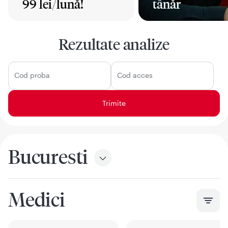
99 lei/lună!
tânăr
Mai mult
Mai mult
Rezultate analize
Cod proba
Cod acces
Bucuresti
Medici