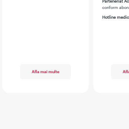
Parteneriat 
conform abo
Hotline medic
Afla mai multe
Afl