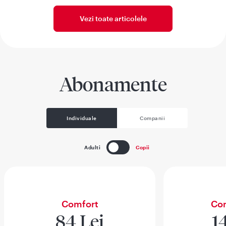
Vezi toate articolele
Abonamente
Individuale
Companii
Adulti
Copii
Comfort
Com
84 Lei
1