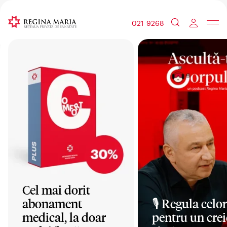
021 9268
Cel mai dorit
abonament
🎙️ Regula celor
medical, la doar
pentru un crei