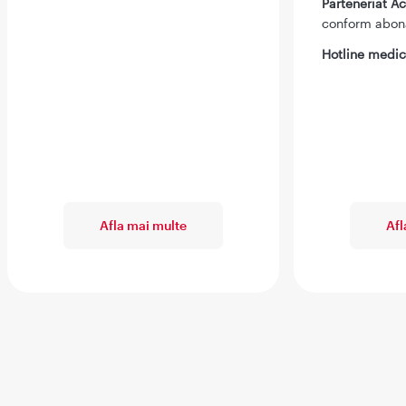
Parteneriat 
conform abo
Hotline medic
Afla mai multe
Afl