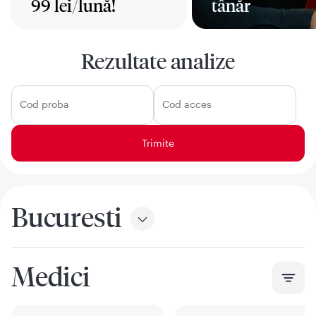
99 lei/lună!
tânăr
Mai mult
Mai mult
Rezultate analize
Cod proba
Cod acces
Bucuresti
Medici