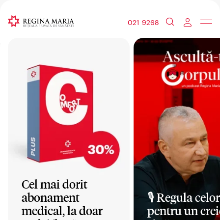
021 9268
Cel mai dorit
abonament
🎙️ Regula celor
medical, la doar
pentru un crei