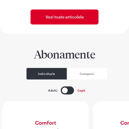
Vezi toate articolele
Abonamente
Individuale
Companii
Adulti
Copii
Comfort
Com