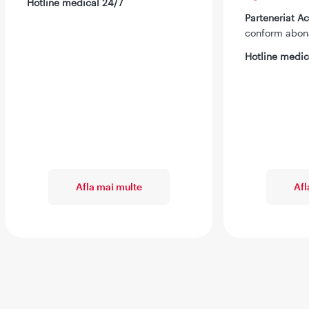
Hotline medical 24/7
Parteneriat 
conform abo
Hotline medic
Afla mai multe
Afl