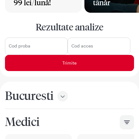
99 lei/lună!
tânăr
Mai mult
Mai mult
Rezultate analize
Cod proba
Cod acces
Bucuresti
Medici