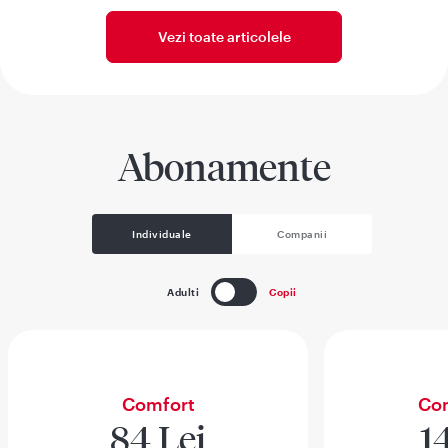
Vezi toate articolele
Abonamente
Individuale
Companii
Adulti
Copii
Comfort
Com
84 Lei
1