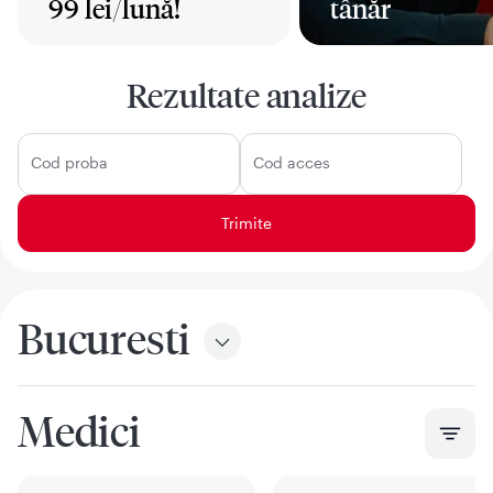
99 lei/lună!
tânăr
Mai mult
Mai mult
Rezultate analize
Cod proba
Cod acces
Bucuresti
Medici