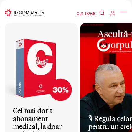
021 9268
Cel mai dorit
abonament
🎙️ Regula celor
medical, la doar
pentru un crei