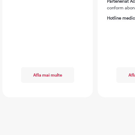
Parteneriat 
conform abo
Hotline medic
Afla mai multe
Afl